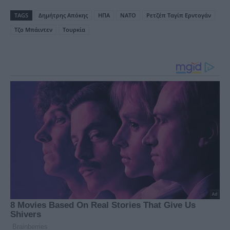
TAGS
Δημήτρης Απόκης
ΗΠΑ
ΝΑΤΟ
Ρετζέπ Ταγίπ Ερντογάν
Τζο Μπάιντεν
Τουρκία