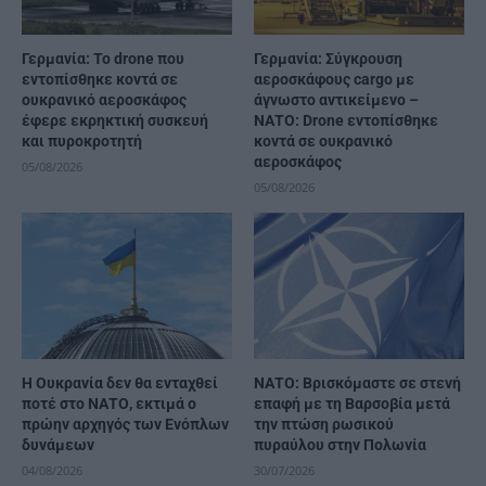
Γερμανία: Το drone που
Γερμανία: Σύγκρουση
εντοπίσθηκε κοντά σε
αεροσκάφους cargo με
ουκρανικό αεροσκάφος
άγνωστο αντικείμενο –
έφερε εκρηκτική συσκευή
ΝΑΤΟ: Drone εντοπίσθηκε
και πυροκροτητή
κοντά σε ουκρανικό
αεροσκάφος
05/08/2026
05/08/2026
Η Ουκρανία δεν θα ενταχθεί
ΝΑΤΟ: Βρισκόμαστε σε στενή
ποτέ στο ΝΑΤΟ, εκτιμά ο
επαφή με τη Βαρσοβία μετά
πρώην αρχηγός των Ενόπλων
την πτώση ρωσικού
δυνάμεων
πυραύλου στην Πολωνία
04/08/2026
30/07/2026