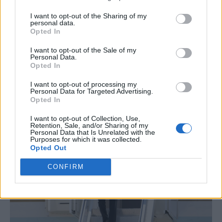
της Ουάσιγκτον, μέλος του
TheInternationalInstituteforStrategicStudies
I want to opt-out of the Sharing of my
personal data.
του Λονδίνου, και υπήρξε επί σειρά ετών
Opted In
διαπιστευμένος ανταποκριτής στο Λευκό Οίκο,
I want to opt-out of the Sale of my
Personal Data.
στο Στέητ Ντιπάρτμεντ και στο Αμερικανικό
Opted In
Πεντάγωνο.
I want to opt-out of processing my
Personal Data for Targeted Advertising.
Opted In
Διαβάστε επίσης
I want to opt-out of Collection, Use,
Retention, Sale, and/or Sharing of my
Personal Data that Is Unrelated with the
Purposes for which it was collected.
Opted Out
CONFIRM