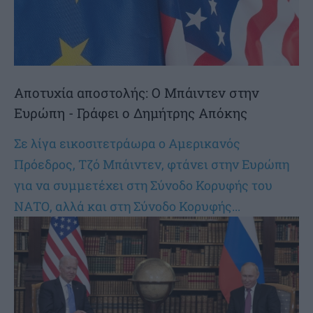
Αποτυχία αποστολής: Ο Μπάιντεν στην
Ευρώπη - Γράφει ο Δημήτρης Απόκης
Σε λίγα εικοσιτετράωρα ο Αμερικανός
Πρόεδρος, Τζό Μπάιντεν, φτάνει στην Ευρώπη
για να συμμετέχει στη Σύνοδο Κορυφής του
ΝΑΤΟ, αλλά και στη Σύνοδο Κορυφής...