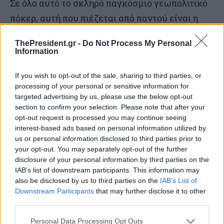
Σε όλο αυτό το σκληρό παγκόσμιο γεωπολιτικό
πόκερ, αυτή που πιέζεται από παντού είναι η
Ευρώπη. Οικονομικά, πολιτικά και κοινωνικά. Οι
ThePresident.gr -
Do Not Process My Personal
Ευρωπαίοι πολίτες φαίνεται ότι θα πληρώσουν
Information
ακριβά την εκχώρηση των ηγετών τους στα
If you wish to opt-out of the sale, sharing to third parties, or
παιχνίδια της Ουάσιγκτον. Και θα είναι βαρύ το
processing of your personal or sensitive information for
τίμημα!
targeted advertising by us, please use the below opt-out
section to confirm your selection. Please note that after your
opt-out request is processed you may continue seeing
*Ο
Δημήτρης Γ. Απόκης, είναι Διεθνολόγος και
interest-based ads based on personal information utilized by
Δημοσιογράφος, ειδικός σε θέματα
us or personal information disclosed to third parties prior to
your opt-out. You may separately opt-out of the further
Αμερικανικής Πολιτικής. Απόφοιτος των
disclosure of your personal information by third parties on the
πανεπιστημίων TheAmericanUniversity,
IAB’s list of downstream participants. This information may
SchoolofInternationalService, και
also be disclosed by us to third parties on the
IAB’s List of
Downstream Participants
that may further disclose it to other
τουTheJohnsHopkinsUniversity, ThePaulH.
third parties.
Nitze, SchoolofAdvancedInternationalStudies
Personal Data Processing Opt Outs