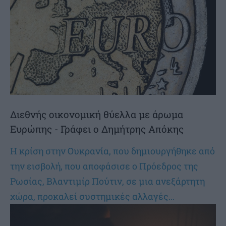
Διεθνής οικονομική θύελλα με άρωμα
Ευρώπης - Γράφει ο Δημήτρης Απόκης
Η κρίση στην Ουκρανία, που δημιουργήθηκε από
την εισβολή, που αποφάσισε ο Πρόεδρος της
Ρωσίας, Βλαντιμίρ Πούτιν, σε μια ανεξάρτητη
χώρα, προκαλεί συστημικές αλλαγές...