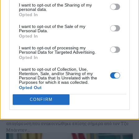
I want to opt-out of the Sharing of my
personal data.
Opted In
I want to opt-out of the Sale of my
Personal Data.
Opted In
I want to opt-out of processing my
Personal Data for Targeted Advertising.
Opted In
I want to opt-out of Collection, Use,
Retention, Sale, and/or Sharing of my
Personal Data that Is Unrelated with the
Purposes for which it was collected.
Τραμπ: Θα ακυρώσω αμέσως την απαγόρευση
Opted Out
των γεωτρήσεων που ανακοίνωσε ο Μπάιντεν
σε μια μεγάλη θαλάσσια ζώνη
CONFIRM
Ο Ντόναλντ Τραμπ διαβεβαίωσε σήμερα ότι θα ακυρώσει
«αμέσως» μόλις επιστρέψει στο Λευκό Οίκο την
απαγόρευση που ανακοινώθηκε επίσης σήμερα από τον Τζο
Μπάιντεν...