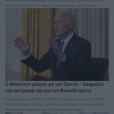
Μπάιντεν θα εκφωνήσει την αποχαιρετιστήρια ομιλία του
προς το έθνος την Τετάρτη, 15 Ιανουαρίου, από το Οβάλ...
Ο Μπάιντεν μίλησε με τον Τριντό – Εκφράζει
την εκτίμησή του για τον Καναδό ηγέτη
Ο πρόεδρος των ΗΠΑ Τζο Μπάιντεν μίλησε με τον Καναδό
πρωθυπουργό Τζάστιν Τριντό και εξέφρασε την εκτίμησή
του καθώς ο Καναδός ηγέτης ανακοίνωσε χθες,...