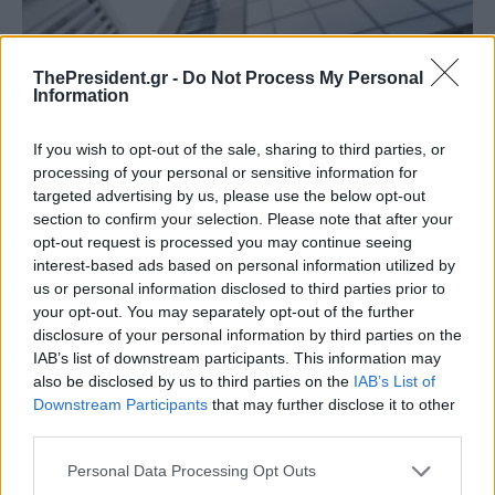
ThePresident.gr -
Do Not Process My Personal
Information
If you wish to opt-out of the sale, sharing to third parties, or
processing of your personal or sensitive information for
targeted advertising by us, please use the below opt-out
section to confirm your selection. Please note that after your
opt-out request is processed you may continue seeing
interest-based ads based on personal information utilized by
us or personal information disclosed to third parties prior to
your opt-out. You may separately opt-out of the further
US Steel και Nippon Steel προσφεύγουν στη
disclosure of your personal information by third parties on the
δικαιοσύνη κατά της κυβέρνησης Μπάιντεν
IAB’s list of downstream participants. This information may
also be disclosed by us to third parties on the
IAB’s List of
Η ιαπωνική χαλυβουργία Nippon Steel και η αμερικανική
Downstream Participants
that may further disclose it to other
U.S. Steel θα προσφύγουν στη δικαιοσύνη κατά της
third parties.
κυβέρνησης του προέδρου Τζο Μπάιντεν για «παράνομη
ανάμιξη»...
Personal Data Processing Opt Outs