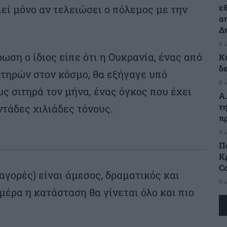
ε
εί μόνο αν τελειώσει ο πόλεμος με την
α
Δ
8 
ση ο ίδιος είπε ότι η Ουκρανία, ένας από
Κ
δ
τηρών στον κόσμο, θα εξήγαγε υπό
8 
ς σιτηρά τον μήνα, ένας όγκος που έχει
Α
τ
ντάδες χιλιάδες τόνους.
π
9 
Π
Κρ
C
αγορές) είναι άμεσος, δραματικός και
9 
μέρα η κατάσταση θα γίνεται όλο και πιο