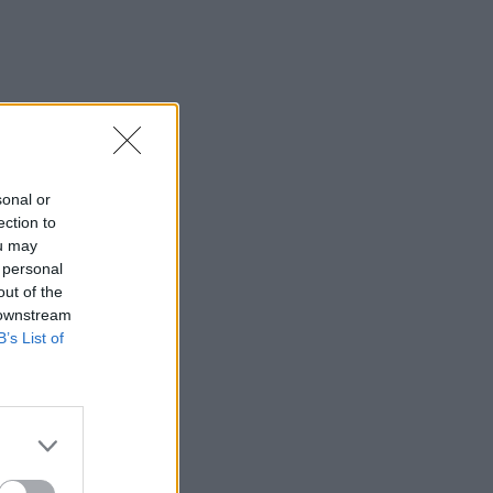
sonal or
ection to
ou may
 personal
out of the
 downstream
B’s List of