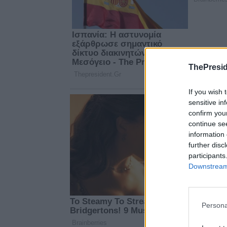
ThePresid
If you wish 
sensitive in
confirm you
continue se
information 
further disc
participants
Downstream 
Persona