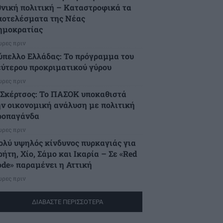
θνική πολιτική – Καταστροφικά τα
ποτελέσματα της Νέας
ημοκρατίας
ώρες πριν
ύπελλο Ελλάδας: Το πρόγραμμα του
εύτερου προκριματικού γύρου
ώρες πριν
.Σκέρτσος: Το ΠΑΣΟΚ υποκαθιστά
ην οικονομική ανάλυση με πολιτική
ροπαγάνδα
ώρες πριν
ολύ υψηλός κίνδυνος πυρκαγιάς για
ήτη, Χίο, Σάμο και Ικαρία – Σε «Red
ode» παραμένει η Αττική
ώρες πριν
ΔΙΑΒΑΣΤΕ ΠΕΡΙΣΣΟΤΕΡΑ