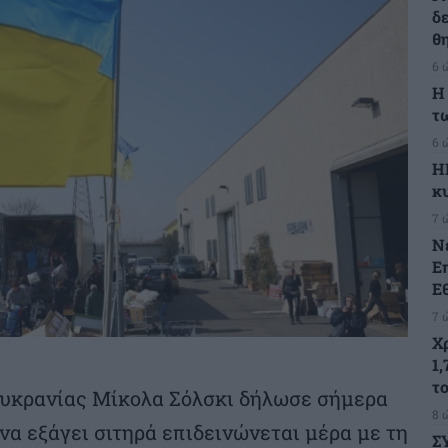
δ
θ
6 
Η
τ
6 
Η
κ
7 
Ν
Ε
Ε
7 
Χ
1,
τ
Ουκρανίας Μίκολα Σόλσκι δήλωσε σήμερα
8 
να εξάγει σιτηρά επιδεινώνεται μέρα με τη
Σ