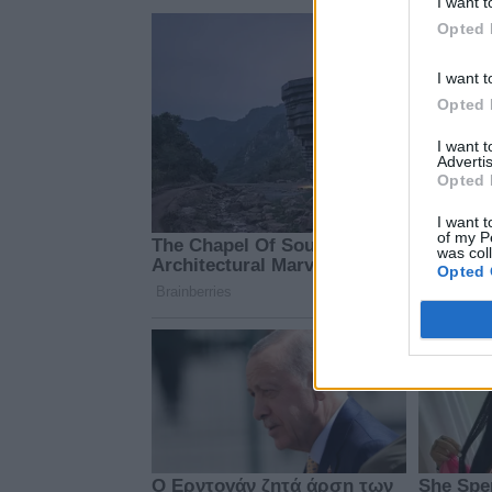
I want t
Opted 
I want t
Opted 
I want 
Advertis
Opted 
I want t
of my P
was col
Opted 