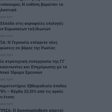
εινόσαυροι; Η ευθύνη βαραίνει τα
ηλαστικά
ώρες πριν
 Ελλάδα στις κορυφαίες επιλογές
ων Ευρωπαίων ταξιδιωτών
ώρες πριν
ΠΑ: Η Γερουσία ενέκρινε νέες
υρώσεις σε βάρος της Ρωσίας
ώρες πριν
έα στρατηγική συνεργασία της ΓΓ
πικοινωνίας και Ενημέρωσης με το
θνικό Ίδρυμα Ερευνών
ώρες πριν
ρηματιστήριο: Εβδομαδιαία άνοδος
76% – Κέρδη 23,31% από τις αρχές
ου έτους
ώρες πριν
ΥΡΙΖΑ: Η δασοπυρόσβεση απαιτεί