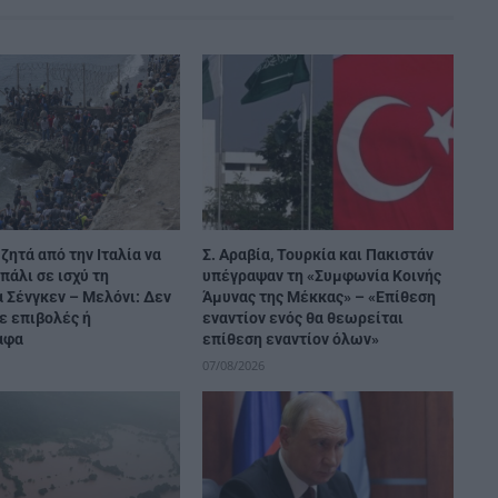
 ζητά από την Ιταλία να
Σ. Αραβία, Τουρκία και Πακιστάν
 πάλι σε ισχύ τη
υπέγραψαν τη «Συμφωνία Κοινής
 Σένγκεν – Μελόνι: Δεν
Άμυνας της Μέκκας» – «Επίθεση
ε επιβολές ή
εναντίον ενός θα θεωρείται
αφα
επίθεση εναντίον όλων»
07/08/2026