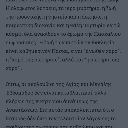
Η ολόφωτος λατρεία, τα ιερά μυστήρια, η ζωή
της προσευχής, η νηστεία και η άσκησις, η
ποιμαντική διακονία και η καλή μαρτυρία εν τώ
κόσμῳ, όλα αναδίδουν το ἄρωμα της Πασχαλίου
ευφροσύνης. Ἡ ζωή των πιστών εν Εκκλησία
είναι καθημερινόν Πάσχα, είναι “άνωθεν χαρά”,
η “χαρά της σωτηρίας”, αλλά και “η σωτηρία ως
χαρά” .
Ούτω, αι ακολουθίαι της Αγίας και Μεγάλης
Ἑβδομάδος δέν είναι καταθλιπτικαί, αλλά
πλήρεις της νικητηρίου δυνάμεως της
Αναστάσεως. Εις αυτάς αποκαλύπτεται ότι ο
Σταυρός δέν έχει τον τελευταίον λόγον εις το
σχέδιον της σωτηρίας του ανθρώπου και του