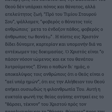
Θεού δέν υπάρχει πόνος και θάνατος, αλλά
ατελεύτητος ζωή. “Πρό του Τιμίου Σταυρού
Σου”, ψάλλομεν, “φοβερός ο θάνατος τοίς
ανθρώποις˙ μετα το ένδοξον πάθος, φοβερός ο
άνθρωπος τω θανάτῳ” . Η πίστις εις Χριστόν
δίδει δύναμιν, καρτερίαν και υπομονήν διά να
αντέχωμεν τας δοκιμασίας. Ὁ Χριστός είναι “ο
πάσαν νόσον ιώμενος και εκ του θανάτου
λυτρούμενος”. Είναι ο παθών δι᾿ ημάς, ο
αποκαλύψας τοις ανθρώποις ότι ο Θεός είναι ο
“αεί υπέρ ημών”, ότι εις την Αλήθειαν του Θεού
ανήκει ουσιωδώς η φιλανθρωπία Του. Αυτή η
ευκταία φωνή της θείας αγάπης αντηχεί εις το
“θάρσει, τέκνον” του Χριστού πρός τον
παραλυτικόν και το “θάρσει, θύγατερ” προς την