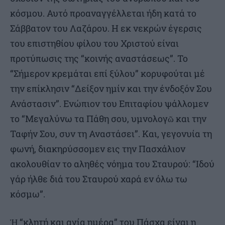
κόσμου. Αυτό προαναγγέλλεται ήδη κατά το
Σάββατον του Λαζάρου. Η εκ νεκρών έγερσις
του επιστηθίου φίλου του Χριστού είναι
προτύπωσις της “κοινής αναστάσεως”. Το
“Σήμερον κρεμάται επί ξύλου” κορυφούται μέ
την επίκλησιν “Δείξον ημίν και την ένδοξόν Σου
Ανάστασιν”. Ενώπιον του Επιταφίου ψάλλομεν
το “Μεγαλύνω τα Πάθη σου, υμνολογῶ και την
Ταφήν Σου, συν τη Αναστάσει”. Και, γεγονυία τη
φωνή, διακηρύσσομεν εις την Πασχάλιον
ακολουθίαν το αληθές νόημα του Σταυρού: “Ιδού
γάρ ήλθε διά του Σταυρού χαρά εν όλω τω
κόσμω”.
Ἡ “κλητή και αγία ημέρα” του Πάσχα είναι η