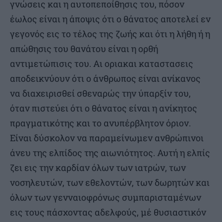
γνώσεις και η αυτοπεποίθησις του, πόσον
έωλος είναι η άποψις ότι ο θάνατος αποτελεί εν
γεγονός εις το τέλος της ζωής και ότι η λήθη ή η
απώθησις του θανάτου είναι η ορθή
αντιμετώπισις του. Αι οριακαι καταστασεις
αποδεικνύουν ότι ο άνθρωπος είναι ανίκανος
να διαχειρισθεί σθεναρώς την ύπαρξίν του,
όταν πιστεύει ότι ο θάνατος είναι η ανίκητος
πραγματικότης και το ανυπέρβλητον όριον.
Είναι δύσκολον να παραμείνωμεν ανθρώπινοι
άνευ της ελπίδος της αιωνιότητος. Αυτή η ελπίς
ζει εις την καρδίαν όλων των ιατρών, των
νοσηλευτών, των εθελοντών, των δωρητών και
όλων των γενναιοφρόνως συμπαρισταμένων
εις τους πάσχοντας αδελφούς, μέ θυσιαστικόν