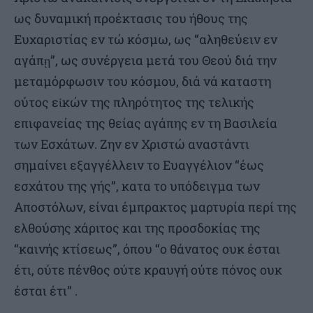
ως δυναμική προέκτασις του ήθους της
Ευχαριστίας εν τώ κόσμω, ως “αληθεύειν εν
αγάπῃ”, ως συνέργεια μετά του Θεού διά την
μεταμόρφωσιν του κόσμου, διά νά καταστη
ούτος εἰκών της πληρότητος της τελικής
επιφανείας της θείας αγάπης εν τη Βασιλεία
των Εσχάτων. Ζην εν Χριστώ αναστάντι
σημαίνει εξαγγέλλειν το Ευαγγέλιον “έως
εσχάτου της γής”, κατα το υπόδειγμα των
Αποστόλων, είναι έμπρακτος μαρτυρία περί της
ελθούσης χάριτος και της προσδοκίας της
“καινής κτίσεως”, όπου “ο θάνατος ουκ έσται
έτι, ούτε πένθος ούτε κραυγή ούτε πόνος ουκ
έσται έτι” .