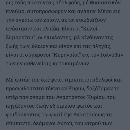
εις τούς πάσχοντας αδελφούς, μέ θυσιαστικόν
πνεύμα, αυτοπροσφοράν και αγάπην. Μέσα εις
την ανείπωτον κρίσιν, αυτοί ευωδιάζουν
ανάστασιν και ελπίδα. Είναι οἱ “Καλοί
Σαμαρείται”, οἱ επιχέοντες, μέ κίνδυνον της
ζωής των, έλαιον και οίνον επί τας πληγάς,
είναι οἱ σύγχρονοι “Κυρηναίοι” εις τον Γολγοθάν
των εν ασθενείαις κατακειμένων.
Μέ αυτάς τας σκέψεις, τιμιώτατοι αδελφοί και
προσφιλέστατα τέκνα εν Κυρίω, δοξάζομεν το
υπέρ παν όνομα του Αναστάντος Κυρίου, του
πηγάζοντος ζωήν εξ οικείου φωτός και
φαιδρύνοντος τω φωτί της Αναστάσεως τα
σύμπαντα, δεόμενοι Αυτού, του ιατρού των