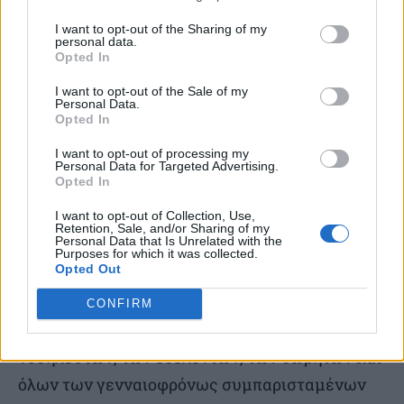
απόγνωσις, πόσον αδύναμοι αποδεικνύονται αι
I want to opt-out of the Sharing of my
γνώσεις και η αυτοπεποίθησίς του, πόσον
personal data.
έωλος είναι η άποψις ότι ο θάνατος αποτελεί εν
Opted In
γεγονός εις το τέλος της ζωής και ότι η λήθη ή η
I want to opt-out of the Sale of my
Personal Data.
απώθησις του θανάτου είναι η ορθή
Opted In
αντιμετώπισίς του. Αι οριακαί καταστασεις
I want to opt-out of processing my
αποδεικνύουν ότι ο άνθρωπος είναι ανίκανος
Personal Data for Targeted Advertising.
Opted In
να διαχειρισθεί σθεναρῶς την ύπαρξίν του, όταν
I want to opt-out of Collection, Use,
πιστεύει ότι ο θάνατος είναι η ανίκητος
Retention, Sale, and/or Sharing of my
Personal Data that Is Unrelated with the
πραγματικότης και το ανυπέρβλητον όριον.
Purposes for which it was collected.
Opted Out
Είναι δύσκολον νά παραμείνωμεν ανθρώπινοι
άνευ της ελπίδος της αιωνιότητος. Αυτή η ελπίς
CONFIRM
ζη εις την καρδίαν όλων των ιατρών, των
νοσηλευτών, των εθελοντών, των δωρητών και
όλων των γενναιοφρόνως συμπαρισταμένων