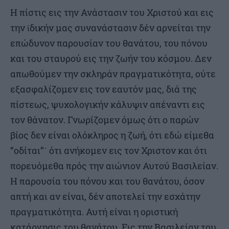
Η πίστις εις την Ανάστασιν του Χριστού και εις
την ἰδικήν μας συνανάστασιν δέν αρνείται την
επώδυνον παρουσίαν του θανάτου, του πόνου
και του σταυρού εις την ζωήν του κόσμου. Δεν
απωθούμεν την σκληράν πραγματικότητα, ούτε
εξασφαλίζομεν εις τον εαυτόν μας, διά της
πίστεως, ψυχολογικήν κάλυψιν απέναντι εις
τον θάνατον. Γνωρίζομεν όμως ότι ο παρών
βίος δεν είναι ολόκληρος η ζωή, ότι εδώ είμεθα
“οδίται”˙ ότι ανήκομεν εις τον Χριστον και ότι
πορευόμεθα πρός την αιώνιον Αυτού Βασιλείαν.
Η παρουσία του πόνου και του θανάτου, όσον
απτή και αν είναι, δέν αποτελεί την εσχάτην
πραγματικότητα. Αυτή είναι η οριστική
κατάργησις του θανάτου. Εις την Βασιλείαν του