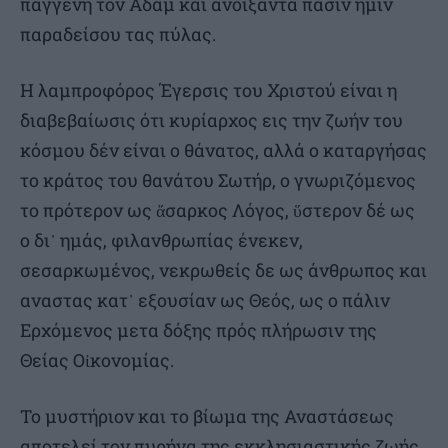
παγγενή τον Αδάμ και ανοίξαντα πάσιν ημίν
παραδείσου τας πύλας.
Η λαμπροφόρος Έγερσις του Χριστού είναι η
διαβεβαίωσις ότι κυρίαρχος εις την ζωήν του
κόσμου δέν είναι ο θάνατος, αλλά ο καταργήσας
το κράτος του θανάτου Σωτήρ, ο γνωριζόμενος
το πρότερον ως ἄσαρκος Λόγος, ὕστερον δέ ως
ο δι᾿ ημάς, φιλανθρωπίας ένεκεν,
σεσαρκωμένος, νεκρωθείς δε ως άνθρωπος και
αναστας κατ᾿ εξουσίαν ως Θεός, ως ο πάλιν
Ερχόμενος μετα δόξης πρός πλήρωσιν της
Θείας Οἰκονομίας.
Το μυστήριον και το βίωμα της Αναστάσεως
αποτελεί τον πυρήνα της εκκλησιαστικής ζωής.