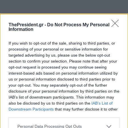
ThePresident.gr -
Do Not Process My Personal
Information
If you wish to opt-out of the sale, sharing to third parties, or
processing of your personal or sensitive information for
targeted advertising by us, please use the below opt-out
section to confirm your selection. Please note that after your
opt-out request is processed you may continue seeing
interest-based ads based on personal information utilized by
us or personal information disclosed to third parties prior to
your opt-out. You may separately opt-out of the further
disclosure of your personal information by third parties on the
IAB’s list of downstream participants. This information may
Η σοβούσα πανδημία του νέου κορωνοϊού
also be disclosed by us to third parties on the
IAB’s List of
Downstream Participants
that may further disclose it to other
απέδειξε πόσον εύθραυστος είναι ο άνθρωπος,
third parties.
πόσον ευκόλως τον κυριεύει ο φόβος και η
Personal Data Processing Opt Outs