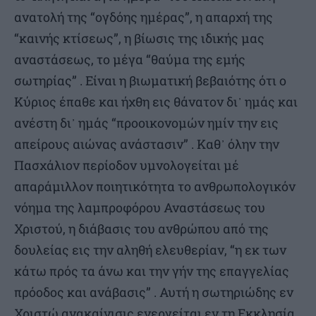
ανατολή της “ογδόης ημέρας”, η απαρχή της
“καινής κτίσεως”, η βίωσις της ιδικής μας
αναστάσεως, το μέγα “θαύμα της εμής
σωτηρίας” . Είναι η βιωματική βεβαιότης ότι ο
Κύριος έπαθε και ήχθη εις θάνατον δι᾿ ημάς και
ανέστη δι᾿ ημάς “προοικονομών ημίν την εις
απείρους αιώνας ανάστασιν” . Καθ᾿ όλην την
Πασχάλιον περίοδον υμνολογείται μέ
απαράμιλλον ποιητικότητα το ανθρωπολογικόν
νόημα της λαμπροφόρου Αναστάσεως του
Χριστού, η διάβασις του ανθρώπου από της
δουλείας εις την αληθή ελευθερίαν, “η εκ των
κάτω πρός τα άνω και την γήν της επαγγελίας
πρόοδος και ανάβασις” . Αυτή η σωτηριώδης εν
Χριστώ ανακαίνισις ενεργείται εν τη Εκκλησία