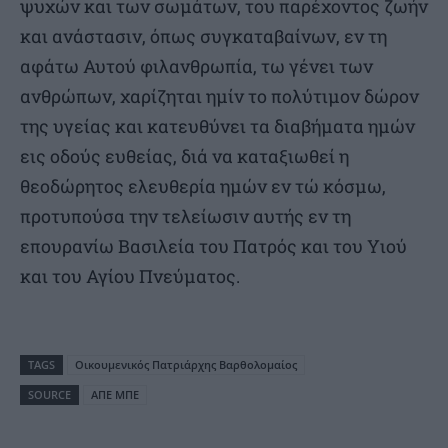
ψυχών και των σωμάτων, του παρέχοντος ζωήν
και ανάστασιν, όπως συγκαταβαίνων, εν τη
αφάτω Αυτού φιλανθρωπία, τω γένει των
ανθρώπων, χαρίζηται ημίν το πολύτιμον δώρον
της υγείας και κατευθύνει τα διαβήματα ημών
εις οδούς ευθείας, διά να καταξιωθεί η
θεοδώρητος ελευθερία ημών εν τώ κόσμω,
προτυπούσα την τελείωσιν αυτής εν τη
επουρανίω Βασιλεία του Πατρός και του Υιού
και του Αγίου Πνεύματος.
TAGS
Οικουμενικός Πατριάρχης Βαρθολομαίος
SOURCE
ΑΠΕ ΜΠΕ