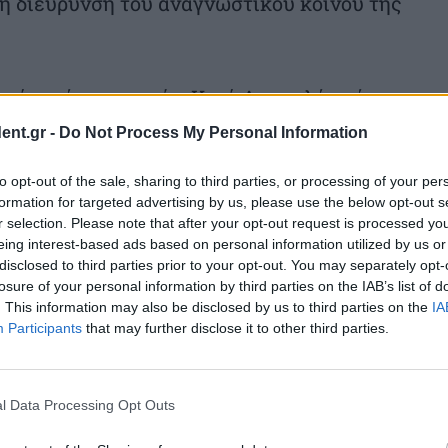
η διεύρυνση του αναγνωστικού κοινού της
οιήματά της, γιατί η Κική Δημουλά γράφει
χή, το αναπόφευκτο. Γράφει για τη θλίψη,
ent.gr -
Do Not Process My Personal Information
 λυπηρά. Προσφέρουν ελπίδα και σύνδεση
to opt-out of the sale, sharing to third parties, or processing of your per
.
formation for targeted advertising by us, please use the below opt-out s
r selection. Please note that after your opt-out request is processed y
eing interest-based ads based on personal information utilized by us or
disclosed to third parties prior to your opt-out. You may separately opt-
losure of your personal information by third parties on the IAB’s list of
. This information may also be disclosed by us to third parties on the
IA
Participants
that may further disclose it to other third parties.
l Data Processing Opt Outs