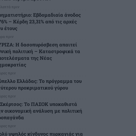
 λεπτά πριν
ρηματιστήριο: Εβδομαδιαία άνοδος
76% – Κέρδη 23,31% από τις αρχές
ου έτους
ώρα πριν
ΥΡΙΖΑ: Η δασοπυρόσβεση απαιτεί
θνική πολιτική – Καταστροφικά τα
ποτελέσματα της Νέας
ημοκρατίας
ώρες πριν
ύπελλο Ελλάδας: Το πρόγραμμα του
εύτερου προκριματικού γύρου
ώρες πριν
.Σκέρτσος: Το ΠΑΣΟΚ υποκαθιστά
ην οικονομική ανάλυση με πολιτική
ροπαγάνδα
ώρες πριν
ολύ υψηλός κίνδυνος πυρκαγιάς για