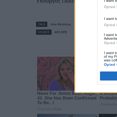
Υπουργός Πολιτισμού και Αθλητ
I want t
Opted 
I want t
TAGS
Λίνα Μενδώνη
Νόμπελ
Υπουργός Πολιτ
Opted 
SOURCE
ΑΠΕ ΜΠΕ
I want 
Advertis
Opted 
I want t
of my P
was col
Opted 