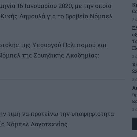
Κρ
ηνία 16 Ιανουαρίου 2020, με την οποία
C
 Κικής Δημουλά για το βραβείο Νόμπελ
2 
Ε
ε
Τ
στολής της Υπουργού Πολιτισμού και
Π
Νόμπελ της Σουηδικής Ακαδημίας:
3 
Χ
23
3 
Α
π
κ
3 
ην τιμή να προτείνω την υποψηφιότητα
ίο Νόμπελ Λογοτεχνίας.