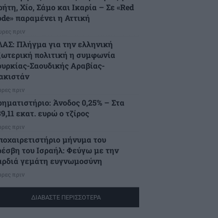
ήτη, Χίο, Σάμο και Ικαρία – Σε «Red
ode» παραμένει η Αττική
ώρες πριν
ΛΑΣ: Πλήγμα για την ελληνική
ξωτερική πολιτική η συμφωνία
ουρκίας-Σαουδικής Αραβίας-
ακιστάν
ώρες πριν
ρηματιστήριο: Άνοδος 0,25% – Στα
9,11 εκατ. ευρώ ο τζίρος
ώρες πριν
ποχαιρετιστήριο μήνυμα του
ρέσβη του Ισραήλ: Φεύγω με την
αρδιά γεμάτη ευγνωμοσύνη
ώρες πριν
ΔΙΑΒΑΣΤΕ ΠΕΡΙΣΣΟΤΕΡΑ