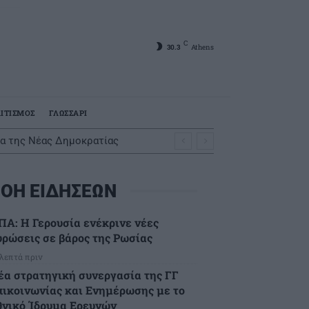
C
30.3
Athens
ΙΤΙΣΜΟΣ
ΓΛΩΣΣΑΡΙ
τα της Νέας Δημοκρατίας
ΟΗ ΕΙΔΗΣΕΩΝ
ΠΑ: Η Γερουσία ενέκρινε νέες
υρώσεις σε βάρος της Ρωσίας
 λεπτά πριν
έα στρατηγική συνεργασία της ΓΓ
πικοινωνίας και Ενημέρωσης με το
θνικό Ίδρυμα Ερευνών