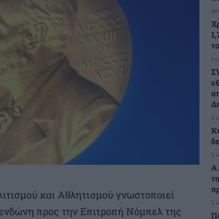
49
Χ
1,
τ
1 
Σ
ε
α
Δ
2 
Κ
δ
2 
Α
τ
π
ιτισμού και Αθλητισμού γνωστοποιεί
2 
ενδώνη προς την Επιτροπή Νόμπελ της
Π