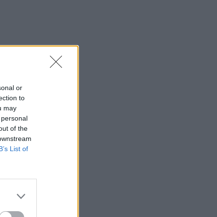
sonal or
ection to
ou may
 personal
out of the
 downstream
B’s List of