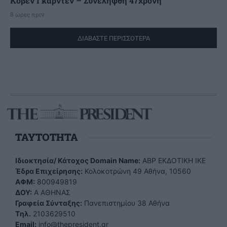
Κόβεν Γκάρντεν – Συνελήφθη 47χρονη
8 ώρες πριν
ΔΙΑΒΑΣΤΕ ΠΕΡΙΣΣΟΤΕΡΑ
TAYTOTHTA
Ιδιοκτησία/ Κάτοχος Domain Name:
ΑBP ΕΚΔΟΤΙΚΗ ΙΚΕ
Έδρα Επιχείρησης:
Κολοκοτρώνη 49 Αθήνα, 10560
ΑΦΜ:
800949819
ΔΟΥ:
Α ΑΘΗΝΑΣ
Γραφεία Σύνταξης:
Πανεπιστημίου 38 Αθήνα
Tηλ.
2103629510
Email:
info@thepresident.gr