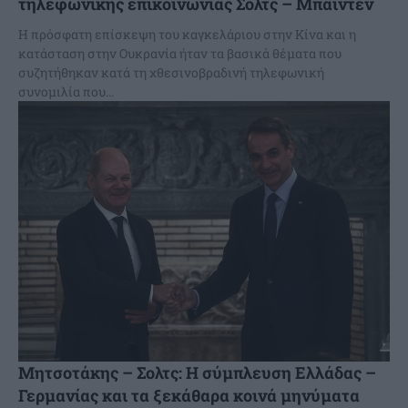
τηλεφωνικής επικοινωνίας Σολτς – Μπάιντεν
Η πρόσφατη επίσκεψη του καγκελάριου στην Κίνα και η
κατάσταση στην Ουκρανία ήταν τα βασικά θέματα που
συζητήθηκαν κατά τη χθεσινοβραδινή τηλεφωνική
συνομιλία που...
Μητσοτάκης – Σολτς: Η σύμπλευση Ελλάδας –
Γερμανίας και τα ξεκάθαρα κοινά μηνύματα