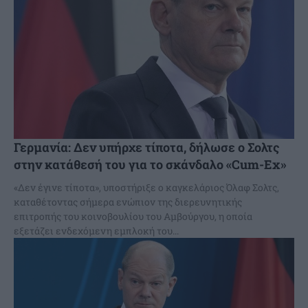
Γερμανία: Δεν υπήρχε τίποτα, δήλωσε ο Σολτς
στην κατάθεσή του για το σκάνδαλο «Cum-Ex»
«Δεν έγινε τίποτα», υποστήριξε ο καγκελάριος Όλαφ Σολτς,
καταθέτοντας σήμερα ενώπιον της διερευνητικής
επιτροπής του κοινοβουλίου του Αμβούργου, η οποία
εξετάζει ενδεχόμενη εμπλοκή του...