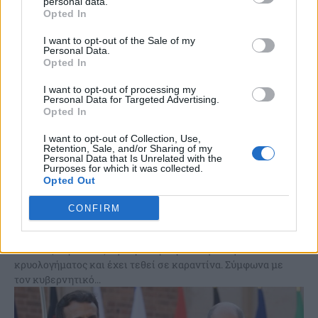
personal data.
Opted In
I want to opt-out of the Sale of my
Personal Data.
Opted In
I want to opt-out of processing my
Personal Data for Targeted Advertising.
Opted In
I want to opt-out of Collection, Use,
Retention, Sale, and/or Sharing of my
Personal Data that Is Unrelated with the
Purposes for which it was collected.
Opted Out
Γερμανία: Θετικός στον κορωνοϊό ο Σολτς
CONFIRM
Θετικός στον κορωνοϊό βρέθηκε ο καγκελάριος Όλαφ Σολτς,
ο οποίος παρουσιάζει μέχρι τώρα ήπια συμπτώματα
κρυολογήματος και έχει τεθεί σε καραντίνα. Σύμφωνα με
τον κυβερνητικό...