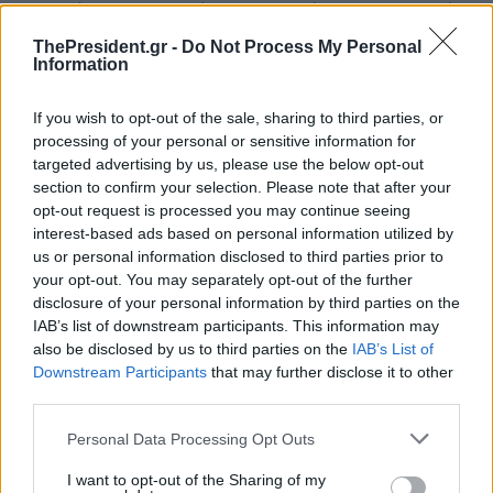
Ουκρανία και να της παρέχει οικονομική και ανθρωπιστική
βοήθεια «για όσο είναι απαραίτητο», δήλωσε και...
ThePresident.gr -
Do Not Process My Personal
Information
If you wish to opt-out of the sale, sharing to third parties, or
processing of your personal or sensitive information for
targeted advertising by us, please use the below opt-out
section to confirm your selection. Please note that after your
opt-out request is processed you may continue seeing
interest-based ads based on personal information utilized by
us or personal information disclosed to third parties prior to
your opt-out. You may separately opt-out of the further
disclosure of your personal information by third parties on the
IAB’s list of downstream participants. This information may
also be disclosed by us to third parties on the
IAB’s List of
Ο πόλεμος στην Ουκρανία στο επίκεντρο της
Downstream Participants
that may further disclose it to other
τηλεφωνικής επικοινωνίας Σολτς – Μπάιντεν
third parties.
Μαζική παραβίαση των αρχών του καταστατικού Χάρτη των
Personal Data Processing Opt Outs
Ηνωμένων Εθνών συνιστούν οι πρόσφατες προσαρτήσεις
ουκρανικών εδαφών από τη Ρωσία και δεν θα γίνουν ποτέ...
I want to opt-out of the Sharing of my