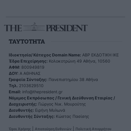
TAYTOTHTA
Ιδιοκτησία/ Κάτοχος Domain Name:
ΑBP ΕΚΔΟΤΙΚΗ ΙΚΕ
Έδρα Επιχείρησης:
Κολοκοτρώνη 49 Αθήνα, 10560
ΑΦΜ:
800949819
ΔΟΥ:
Α ΑΘΗΝΑΣ
Γραφεία Σύνταξης:
Πανεπιστημίου 38 Αθήνα
Tηλ.
2103629510
Email:
info@thepresident.gr
Νόμιμος Εκπρόσωπος / Γενική Διεύθυνση Εταιρίας /
Διαχειριστής:
Γιώργος Νικ. Μουρούτης
Διευθυντής:
Ειρήνη Μυλωνά
Διευθυντής Σύνταξης:
Κώστας Πασίσης
|
|
Όροι Χρήσης
Αποποίηση Ευθυνών
Πολιτική Απορρήτου