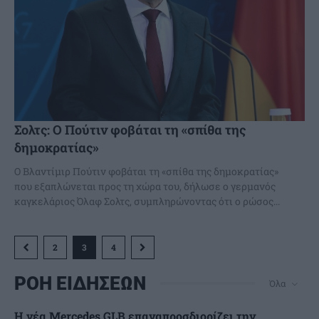
Σολτς: Ο Πούτιν φοβάται τη «σπίθα της
δημοκρατίας»
Ο Βλαντίμιρ Πούτιν φοβάται τη «σπίθα της δημοκρατίας»
που εξαπλώνεται προς τη χώρα του, δήλωσε ο γερμανός
καγκελάριος Όλαφ Σολτς, συμπληρώνοντας ότι ο ρώσος...
2
3
4
ΡΟΗ ΕΙΔΗΣΕΩΝ
Όλα
Η νέα Mercedes GLB επαναπροσδιορίζει την