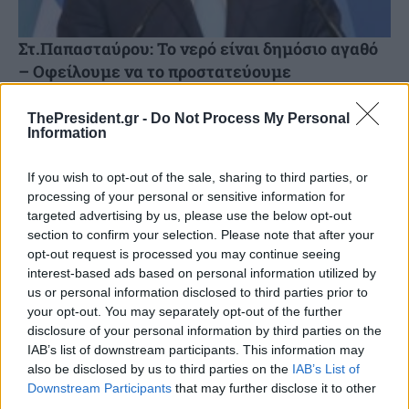
Στ.Παπασταύρου: Το νερό είναι δημόσιο αγαθό
– Οφείλουμε να το προστατεύουμε
Για το νέο νομοσχέδιο για τη διαχείριση των υδάτων, το
ThePresident.gr -
Do Not Process My Personal
οποίο αναμένεται να τεθεί σε δημόσια διαβούλευση τις
Information
επόμενες ημέρες, την Εθνική Στρατηγική για...
If you wish to opt-out of the sale, sharing to third parties, or
processing of your personal or sensitive information for
targeted advertising by us, please use the below opt-out
section to confirm your selection. Please note that after your
opt-out request is processed you may continue seeing
interest-based ads based on personal information utilized by
us or personal information disclosed to third parties prior to
your opt-out. You may separately opt-out of the further
disclosure of your personal information by third parties on the
IAB’s list of downstream participants. This information may
also be disclosed by us to third parties on the
IAB’s List of
Downstream Participants
that may further disclose it to other
third parties.