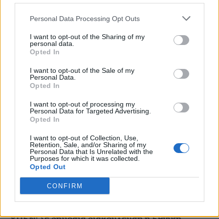
Η νέα εθνική στρατηγική για το νερό –
Ολιστική προσέγγιση στη διαχείριση των
Personal Data Processing Opt Outs
υδάτων
I want to opt-out of the Sharing of my
personal data.
Στον πυρήνα του εθνικού σχεδιασμού της χώρας περνά
Opted In
πλέον το νερό, με την κυβέρνηση να θέτει σε εφαρμογή μια
ολοκληρωμένη ολιστική πολιτική για την...
I want to opt-out of the Sale of my
Personal Data.
Opted In
I want to opt-out of processing my
Personal Data for Targeted Advertising.
Opted In
I want to opt-out of Collection, Use,
Retention, Sale, and/or Sharing of my
Personal Data that Is Unrelated with the
Purposes for which it was collected.
Opted Out
CONFIRM
ΥΠΕΝ: Σε δημόσια διαβούλευση η Εθνική