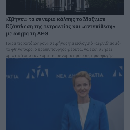
«Σβήνει» τα σενάρια κάλπης το Μαξίμου –
Εξάντληση της τετραετίας και «αντεπίθεση»
με όχημα τη ΔΕΘ
Παρά τις κατά καιρούς σειρήνες για εκλογικό «αιφνιδιασμό»
το φθινόπωρο, ο πρωθυπουργός φέρεται να έχει σβήσει
οριστικά από τον χάρτη τα σενάρια πρόωρης προσφυγής...