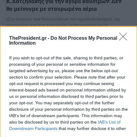
K.Χατζηδάκης για την αγορά καυσίμων: Δεν
θα μείνουμε με σταυρωμένα χέρια
«Στο πλαίσιο των δυνατοτήτων του προϋπολογισμού, της
οικονομίας και των ευρωπαϊκών δημοσιονομικών
κανόνων, βλέπουμε συνολικά το θέμα των καυσίμων. Θα
δώσουμε έμφαση στο ντίζελ,...
ThePresident.gr -
Do Not Process My Personal
Information
If you wish to opt-out of the sale, sharing to third parties, or
processing of your personal or sensitive information for
targeted advertising by us, please use the below opt-out
section to confirm your selection. Please note that after your
opt-out request is processed you may continue seeing
interest-based ads based on personal information utilized by
us or personal information disclosed to third parties prior to
your opt-out. You may separately opt-out of the further
disclosure of your personal information by third parties on the
IAB’s list of downstream participants. This information may
also be disclosed by us to third parties on the
IAB’s List of
Downstream Participants
that may further disclose it to other
Βρετανία: Ο Μπέρναμ δεσμεύεται να επιβάλει
third parties.