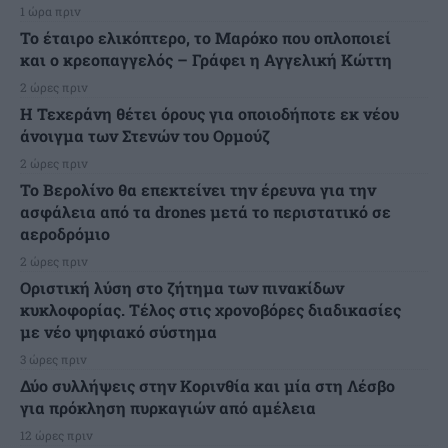
1 ώρα πριν
Το έταιρο ελικόπτερο, το Μαρόκο που οπλοποιεί
και ο κρεοπαγγελός – Γράφει η Αγγελική Κώττη
2 ώρες πριν
Η Τεχεράνη θέτει όρους για οποιοδήποτε εκ νέου
άνοιγμα των Στενών του Ορμούζ
2 ώρες πριν
Το Βερολίνο θα επεκτείνει την έρευνα για την
ασφάλεια από τα drones μετά το περιστατικό σε
αεροδρόμιο
2 ώρες πριν
Οριστική λύση στο ζήτημα των πινακίδων
κυκλοφορίας. Τέλος στις χρονοβόρες διαδικασίες
με νέο ψηφιακό σύστημα
3 ώρες πριν
Δύο συλλήψεις στην Κορινθία και μία στη Λέσβο
για πρόκληση πυρκαγιών από αμέλεια
12 ώρες πριν