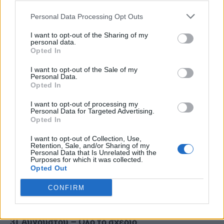
πλαφόν στην τιμή του εισιτηρίου λεωφορείου
μιας διαδρομής
Personal Data Processing Opt Outs
Ο νέος πρωθυπουργός της Βρετανίας Άντι Μπέρναμ
I want to opt-out of the Sharing of my
personal data.
δεσμεύτηκε σήμερα να μειώσει την τιμή του εισιτηρίου
Opted In
λεωφορείου μιας διαδρομής μέχρι και κατά ένα τρίτο στο...
I want to opt-out of the Sale of my
Personal Data.
Opted In
I want to opt-out of processing my
Personal Data for Targeted Advertising.
Opted In
I want to opt-out of Collection, Use,
Retention, Sale, and/or Sharing of my
Personal Data that Is Unrelated with the
Purposes for which it was collected.
Opted Out
CONFIRM
Μειώσεις έως 20% σε βασικά προϊόντα από τις
31 Αυγούστου – Όλο το σχέδιο