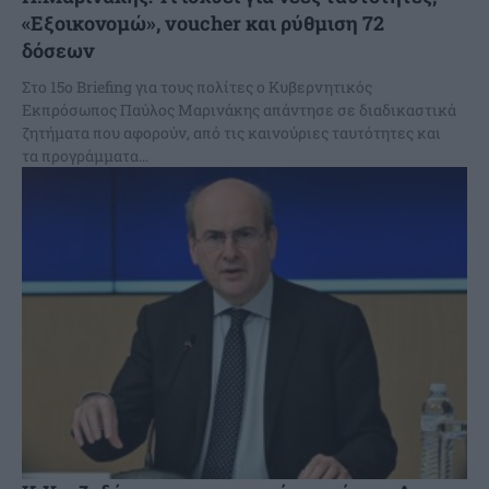
«Εξοικονομώ», voucher και ρύθμιση 72
δόσεων
Στο 15ο Briefing για τους πολίτες ο Κυβερνητικός
Εκπρόσωπος Παύλος Μαρινάκης απάντησε σε διαδικαστικά
ζητήματα που αφορούν, από τις καινούριες ταυτότητες και
τα προγράμματα...