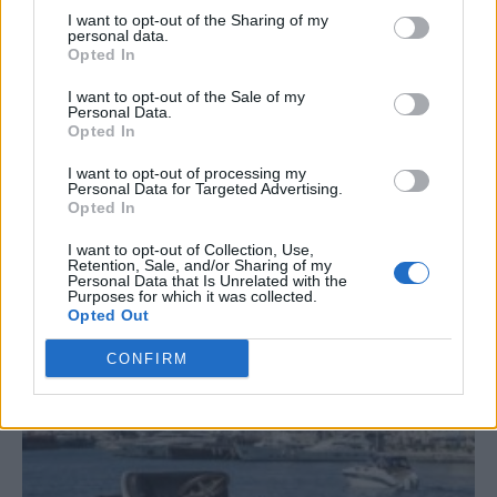
I want to opt-out of the Sharing of my
personal data.
Opted In
I want to opt-out of the Sale of my
Personal Data.
Opted In
I want to opt-out of processing my
Personal Data for Targeted Advertising.
Opted In
I want to opt-out of Collection, Use,
Retention, Sale, and/or Sharing of my
Personal Data that Is Unrelated with the
Το 2026 η Mercedes γιορτάζει 140 χρόνια από
Purposes for which it was collected.
Opted Out
τη «γέννηση» του πρώτου αυτοκινήτου της
CONFIRM
Το 2026 η Mercedes γιορτάζει 140 χρόνια από τη «γέννηση»
του πρώτου αυτοκινήτου με κινητήρα εσωτερικής καύσης.
Η χρονιά αυτή θα αποτελέσει το σημείο,...