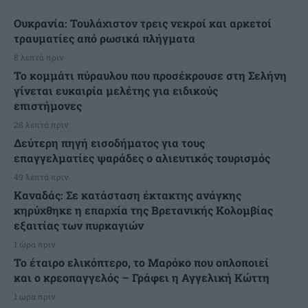
Ουκρανία: Τουλάχιστον τρεις νεκροί και αρκετοί
τραυματίες από ρωσικά πλήγματα
8 λεπτά πριν
Το κομμάτι πύραυλου που προσέκρουσε στη Σελήνη
γίνεται ευκαιρία μελέτης για ειδικούς
επιστήμονες
28 λεπτά πριν
Δεύτερη πηγή εισοδήματος για τους
επαγγελματίες ψαράδες ο αλιευτικός τουρισμός
49 λεπτά πριν
Καναδάς: Σε κατάσταση έκτακτης ανάγκης
κηρύχθηκε η επαρχία της Βρετανικής Κολομβίας
εξαιτίας των πυρκαγιών
1 ώρα πριν
Το έταιρο ελικόπτερο, το Μαρόκο που οπλοποιεί
και ο κρεοπαγγελός – Γράφει η Αγγελική Κώττη
1 ώρα πριν