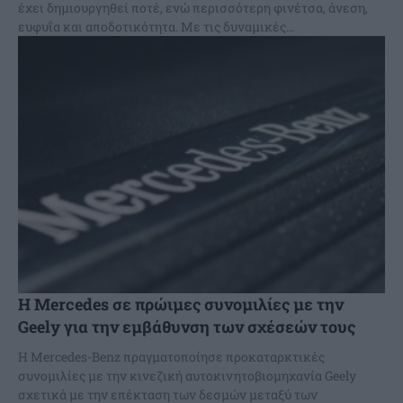
έχει δημιουργηθεί ποτέ, ενώ περισσότερη φινέτσα, άνεση,
ευφυΐα και αποδοτικότητα. Με τις δυναμικές...
Η Mercedes σε πρώιμες συνομιλίες με την
Geely για την εμβάθυνση των σχέσεών τους
Η Mercedes-Benz πραγματοποίησε προκαταρκτικές
συνομιλίες με την κινεζική αυτοκινητοβιομηχανία Geely
σχετικά με την επέκταση των δεσμών μεταξύ των