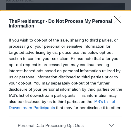
ThePresident.gr -
Do Not Process My Personal
Information
If you wish to opt-out of the sale, sharing to third parties, or
processing of your personal or sensitive information for
targeted advertising by us, please use the below opt-out
section to confirm your selection. Please note that after your
opt-out request is processed you may continue seeing
interest-based ads based on personal information utilized by
us or personal information disclosed to third parties prior to
your opt-out. You may separately opt-out of the further
Η Mercedes-Benz μεταφέρει την παραγωγή
disclosure of your personal information by third parties on the
IAB’s list of downstream participants. This information may
της A Class από τη Γερμανία στην Ουγγαρία
also be disclosed by us to third parties on the
IAB’s List of
Η Mercedes-Benz θα μεταφέρει την παραγωγή του βασικού
Downstream Participants
that may further disclose it to other
μοντέλου της A-Class από τη Γερμανία στην Ουγγαρία,
third parties.
ξεκινώντας από το δεύτερο τρίμηνο του 2026, δήλωσε...
Personal Data Processing Opt Outs