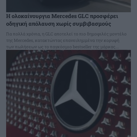
Η ολοκαίνουργια Mercedes GLC προσφέρει
οδηγική απόλαυση χωρίς συμβιβασμούς
Για πολλά χρόνια, η GLC αποτελεί το πιο δημοφιλές μοντέλο
της Mercedes, κατακτώντας επανειλημμένα την κορυφή
των πωλήσεων ως το παγκόσμιο bestseller της μάρκας....