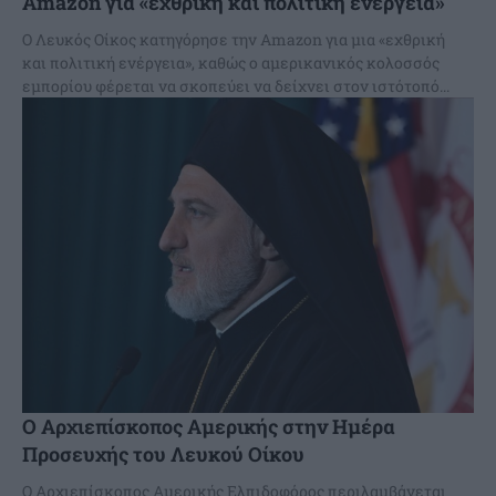
Amazon για «εχθρική και πολιτική ενέργεια»
Ο Λευκός Οίκος κατηγόρησε την Amazon για μια «εχθρική
και πολιτική ενέργεια», καθώς ο αμερικανικός κολοσσός
εμπορίου φέρεται να σκοπεύει να δείχνει στον ιστότοπό...
Ο Αρχιεπίσκοπος Αμερικής στην Ημέρα
Προσευχής του Λευκού Οίκου
Ο Αρχιεπίσκοπος Αμερικής Ελπιδοφόρος περιλαμβάνεται