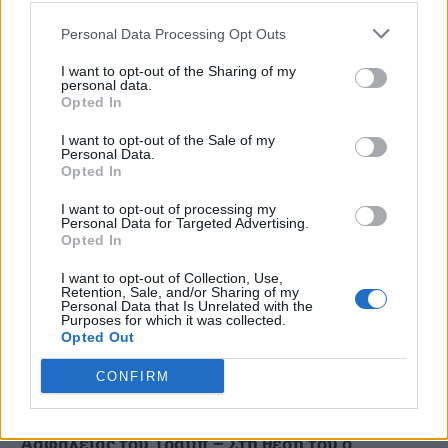
Λευκό Οίκο για την Εθνική Ημέρα Προσευχής
Personal Data Processing Opt Outs
Παρουσία του Αρχιεπισκόπου Αμερικής Ελπιδοφόρου, ως
εκπροσώπου της Ελληνορθόδοξης Αρχιεπισκοπής
I want to opt-out of the Sharing of my
personal data.
Αμερικής, τελέστηκε χθες στον Λευκό Οίκο η Εθνική
Opted In
Ημέρα Προσευχής με τον 47ο Πρόεδρο...
I want to opt-out of the Sale of my
Personal Data.
Opted In
I want to opt-out of processing my
Personal Data for Targeted Advertising.
Opted In
I want to opt-out of Collection, Use,
Retention, Sale, and/or Sharing of my
Personal Data that Is Unrelated with the
Purposes for which it was collected.
Opted Out
CONFIRM
CBS: Αποχωρεί ο Σύμβουλος Εθνικής
Ασφάλειας του Τραμπ – Στη θέση του ο