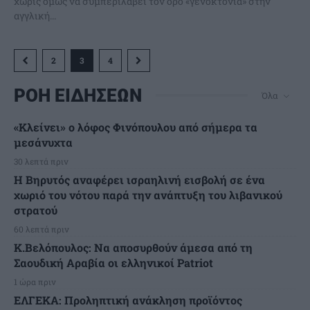
χωρίς όμως να συμπεριλάβει τον όρο «γενοκτονία» στην
αγγλική...
2
3
4
ΡΟΗ ΕΙΔΗΣΕΩΝ
Όλα
«Κλείνει» ο λόφος Φινόπουλου από σήμερα τα
μεσάνυχτα
30 λεπτά πριν
Η Βηρυτός αναφέρει ισραηλινή εισβολή σε ένα
χωριό του νότου παρά την ανάπτυξη του λιβανικού
στρατού
60 λεπτά πριν
Κ.Βελόπουλος: Να αποσυρθούν άμεσα από τη
Σαουδική Αραβία οι ελληνικοί Patriot
1 ώρα πριν
ΕΛΓΕΚΑ: Προληπτική ανάκληση προϊόντος