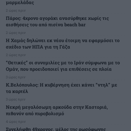
μαρμελάδας
2 ώρες πριν
Πάρος: 4χρονο αγοράκι ανασύρθηκε χωρίς τις
αισθήσεις του από πισίνα beach bar
2 ώρες πριν
Η Χαμάς δηλώνει εκ νέου έτοιμη να εφαρμόσει το
σχέδιο των ΗΠΑ για τη Γάζα
2 ώρες πριν
“Θετικές” οι συνομιλίες με το Ιράν σύμφωνα με το
Ομάν, που προειδοποιεί για επιθέσεις σε πλοία
3 ώρες πριν
Κ.Βελόπουλος: Η κυβέρνηση έχει κάνει “ντηλ” με
τα καρτέλ
3 ώρες πριν
Νεκρή μεγαλόσωμη αρκούδα στην Καστοριά,
πιθανόν από πυροβολισμό
4 ώρες πριν
Συνελήφθη 49χρονος, μέλος της ρωσόφωνης