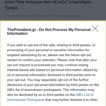
ήταν “ένα νούμερο που πέταξε” ο πρόεδρος
Τραμπ
Ο πρόεδρος των ΗΠΑ Ντόναλντ Τραμπ παραμένει
αμετακίνητος στη θέση του ότι η Ουάσινγκτον δεν
πρόκειται να μειώσει μονομερώς τους δασμούς στα
ThePresident.gr -
Do Not Process My Personal
κινεζικά προϊόντα...
Information
If you wish to opt-out of the sale, sharing to third parties, or
processing of your personal or sensitive information for
targeted advertising by us, please use the below opt-out
section to confirm your selection. Please note that after your
opt-out request is processed you may continue seeing
interest-based ads based on personal information utilized by
us or personal information disclosed to third parties prior to
your opt-out. You may separately opt-out of the further
disclosure of your personal information by third parties on the
IAB’s list of downstream participants. This information may
also be disclosed by us to third parties on the
IAB’s List of
Downstream Participants
that may further disclose it to other
Ο Αρχιεπίσκοπος Αμερικής Ελπιδοφόρος στον
third parties.