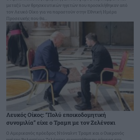
μεταξύ των θρησκευτικών ηγετών που προσκλήθηκαν από
τον Λευκό Οίκο για να παραστούν στην Εθνική Ημέρα
Προσευχής που θα...
Λευκός Οίκος: “Πολύ εποικοδομητική
συνομιλία” είχε ο Τραμπ με τον Ζελένσκι
Ο Αμερικανός πρόεδρος Ντόναλντ Τραμπ και ο Ουκρανός
ηγέτης Βολοντίμιρ Ζελένσκι συναντήθηκαν σήμερα στο