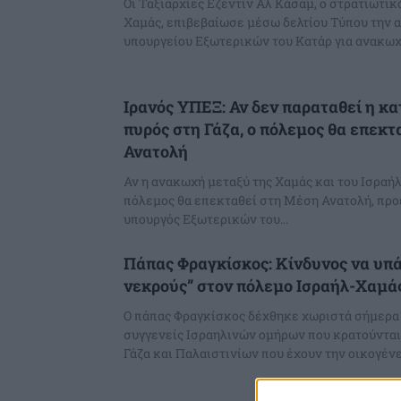
Οι Ταξιαρχίες Εζεντίν Αλ Κάσαμ, ο στρατιωτικ
Χαμάς, επιβεβαίωσε μέσω δελτίου Τύπου την 
υπουργείου Εξωτερικών του Κατάρ για ανακωχή
Ιρανός ΥΠΕΞ: Αν δεν παραταθεί η κ
πυρός στη Γάζα, ο πόλεμος θα επεκ
Ανατολή
Αν η ανακωχή μεταξύ της Χαμάς και του Ισραήλ
πόλεμος θα επεκταθεί στη Μέση Ανατολή, προ
υπουργός Εξωτερικών του...
Πάπας Φραγκίσκος: Κίνδυνος να υπά
νεκρούς” στον πόλεμο Ισραήλ-Χαμά
Ο πάπας Φραγκίσκος δέχθηκε χωριστά σήμερα
συγγενείς Ισραηλινών ομήρων που κρατούνται
Γάζα και Παλαιστινίων που έχουν την οικογένει