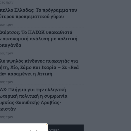
ρες πριν
πελλο Ελλάδας: Το πρόγραμμα του
ύτερου προκριματικού γύρου
ρες πριν
Σκέρτσος: Το ΠΑΣΟΚ υποκαθιστά
ν οικονομική ανάλυση με πολιτική
οπαγάνδα
ρες πριν
λύ υψηλός κίνδυνος πυρκαγιάς για
ήτη, Χίο, Σάμο και Ικαρία – Σε «Red
de» παραμένει η Αττική
ρες πριν
ΑΣ: Πλήγμα για την ελληνική
ωτερική πολιτική η συμφωνία
υρκίας-Σαουδικής Αραβίας-
κιστάν
ρες πριν
ΔΙΑΒΑΣΤΕ ΠΕΡΙΣΣΟΤΕΡΑ