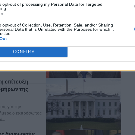
ρωση ορισμένων από
to opt-out of processing my Personal Data for Targeted
ing.
In
o opt-out of Collection, Use, Retention, Sale, and/or Sharing
διεθνούς
ersonal Data that Is Unrelated with the Purposes for which it
lected.
η της
Out
CONFIRM
ήμερα τη διεξαγωγή
 την επίλυση της
 η επίτευξη
ομήρων της
ίας για την
σήμερα ο εκπρόσωπος
...
ως διαφωνούν