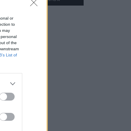
sonal or
ection to
ou may
 personal
out of the
 downstream
B’s List of