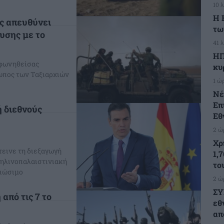
10 
Η 
ς απευθύνει
τω
υσης με το
41 
ΗΠ
μφωνηθείσας
κυ
ωπος των Ταξιαρχιών
1 ώ
Νέ
Επ
ή διεθνούς
Εθ
2 ώ
Χρ
τεινε τη διεξαγωγή
1,
αηλινοπαλαιστινιακή
το
βιώσιμο
2 ώ
ΣΥ
από τις 7 το
εθ
απ