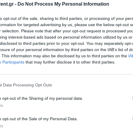
ent.gr -
Do Not Process My Personal Information
υμφωνία για
ην
to opt-out of the sale, sharing to third parties, or processing of your per
formation for targeted advertising by us, please use the below opt-out s
ια ανθρωπιστική
r selection. Please note that after your opt-out request is processed y
που είχαν απαχθεί
eing interest-based ads based on personal information utilized by us or
disclosed to third parties prior to your opt-out. You may separately opt-
losure of your personal information by third parties on the IAB’s list of
. This information may also be disclosed by us to third parties on the
IA
30 παιδιά και 20
Participants
that may further disclose it to other third parties.
 για τους
αμάς επρόκειτο να
l Data Processing Opt Outs
ια τους ομήρους που
o opt-out of the Sharing of my personal data.
In
στε πολύ κοντά»
η ομήρων
o opt-out of the Sale of my Personal Data.
In
 σήμερα ότι είναι