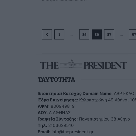
...
...
1
85
86
87
97
TAYTOTHTA
Ιδιοκτησία/ Κάτοχος Domain Name:
ΑBP ΕΚΔΟΤ
Έδρα Επιχείρησης:
Κολοκοτρώνη 49 Αθήνα, 10
ΑΦΜ:
800949819
ΔΟΥ:
Α ΑΘΗΝΑΣ
Γραφεία Σύνταξης:
Πανεπιστημίου 38 Αθήνα
Tηλ.
2103629510
Email:
info@thepresident.gr