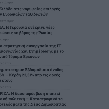
λεπτά πριν
Ελλάδα στις κορυφαίες επιλογές
ν Ευρωπαίων ταξιδιωτών
λεπτά πριν
Α: Η Γερουσία ενέκρινε νέες
ρώσεις σε βάρος της Ρωσίας
ρα πριν
α στρατηγική συνεργασία της ΓΓ
ικοινωνίας και Ενημέρωσης με το
νικό Ίδρυμα Ερευνών
ρες πριν
ηματιστήριο: Εβδομαδιαία άνοδος
76% – Κέρδη 23,31% από τις αρχές
υ έτους
ρες πριν
ΡΙΖΑ: Η δασοπυρόσβεση απαιτεί
νική πολιτική – Καταστροφικά τα
οτελέσματα της Νέας Δημοκρατίας