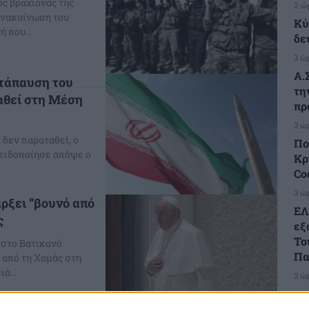
ός βραχίονας της
2 ώ
ανακοίνωση του
Κύ
 που...
δε
3 ώ
Α.
ατάπαυση του
τη
ταθεί στη Μέση
πρ
3 ώ
 δεν παραταθεί, ο
Πο
ειδοποίησε απόψε ο
Κρ
Co
3 ώ
ρξει “βουνό από
ΕΛ
ς
εξ
Το
 στο Βατικανό
Πα
 από τη Χαμάς στη
ά...
3 ώ