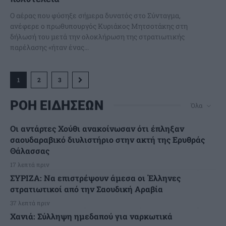
Ο αέρας που φύσηξε σήμερα δυνατός στο Σύνταγμα,
ανέφερε ο πρωθυπουργός Κυριάκος Μητσοτάκης στη
δήλωσή του μετά την ολοκλήρωση της στρατιωτικής
παρέλασης «ήταν ένας...
1
2
3
ΡΟΗ ΕΙΔΗΣΕΩΝ
Όλα
Οι αντάρτες Χούθι ανακοίνωσαν ότι έπληξαν
σαουδαραβικό διυλιστήριο στην ακτή της Ερυθράς
Θάλασσας
17 λεπτά πριν
ΣΥΡΙΖΑ: Να επιστρέψουν άμεσα οι Έλληνες
στρατιωτικοί από την Σαουδική Αραβία
37 λεπτά πριν
Χανιά: Σύλληψη ημεδαπού για ναρκωτικά