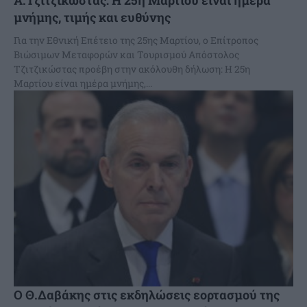
Α.Τζιτζικώστας: Η 25η Μαρτίου είναι ημέρα
μνήμης, τιμής και ευθύνης
Για την Εθνική Επέτειο της 25ης Μαρτίου, ο Επίτροπος
Βιώσιμων Μεταφορών και Τουρισμού Απόστολος
Τζιτζικώστας προέβη στην ακόλουθη δήλωση: Η 25η
Μαρτίου είναι ημέρα μνήμης,...
Ο Θ.Δαβάκης στις εκδηλώσεις εορτασμού της