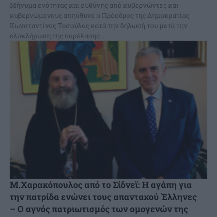
Mήνυμα ενότητας και ευθύνης από κυβερνώντες και
κυβερνώμενους απηύθυνε ο Πρόεδρος της Δημοκρατίας
Κωνσταντίνος Τασούλας κατά την δήλωσή του μετά την
ολοκλήρωση της παρέλασης...
Μ.Χαρακόπουλος από το Σίδνεϊ: Η αγάπη για
την πατρίδα ενώνει τους απανταχού Έλληνες
– Ο αγνός πατριωτισμός των ομογενών της