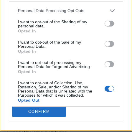
Με λαμπρότητα πραγματοποιήθηκαν σήμερα οι εορταστικές
Personal Data Processing Opt Outs
εκδηλώσεις για την Εθνική Επέτειο της 25ης Μαρτίου, που
διοργανώθηκαν από την Περιφέρεια Αττικής. Ο
I want to opt-out of the Sharing of my
περιφερειάρχης Αττικής Νίκος...
personal data.
Opted In
I want to opt-out of the Sale of my
Personal Data.
Opted In
I want to opt-out of processing my
Personal Data for Targeted Advertising.
Opted In
I want to opt-out of Collection, Use,
Retention, Sale, and/or Sharing of my
Personal Data that Is Unrelated with the
Purposes for which it was collected.
Opted Out
CONFIRM
Αποστολή των ΗΠΑ στο ΝΑΤΟ: «Χρόνια πολλά
για την Ελληνική Επανάσταση σε έναν
υποδειγματικό σύμμαχο»