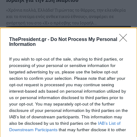
«Χρόνια πολλά, Ελλάδα! Τιμώντας το θάρρος, την ελευθερία
και το πνεύμα ενός ανθεκτικού έθνους», αναφέρει σε
ανάρτησή του στο «Χ» ο πρέσβης του Ισραήλ...
ThePresident.gr -
Do Not Process My Personal
Information
If you wish to opt-out of the sale, sharing to third parties, or
processing of your personal or sensitive information for
targeted advertising by us, please use the below opt-out
section to confirm your selection. Please note that after your
opt-out request is processed you may continue seeing
interest-based ads based on personal information utilized by
us or personal information disclosed to third parties prior to
your opt-out. You may separately opt-out of the further
disclosure of your personal information by third parties on the
Ν.Χαρδαλιάς: Σε ένα διεθνές περιβάλλον
IAB’s list of downstream participants. This information may
also be disclosed by us to third parties on the
IAB’s List of
έντονης αστάθειας, η Ελλάδα είναι πυλώνας
Downstream Participants
that may further disclose it to other
ελευθερίας
third parties.