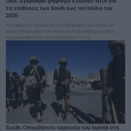
ΟΗΕ: Εγκρίθηκε ψήφισμα Ελλάδας-ΗΠΑ για
τις επιθέσεις των Χούθι έως τον Ιούλιο του
2026
Το Συμβούλιο Ασφαλείας του ΟΗΕ ψήφισε και ενέκρινε
σχέδιο Ψηφίσματος που συνέταξαν η Ελλάδα με τις ΗΠΑ
(co-penholders) για την παράταση έως τις 15...
Χούθι: Οποιαδήποτε παρουσία του Ισραήλ στη