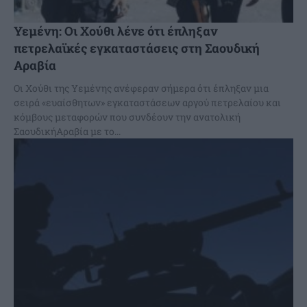
Υεμένη: Οι Χούθι λένε ότι έπληξαν
πετρελαϊκές εγκαταστάσεις στη Σαουδική
Αραβία
Οι Χούθι της Υεμένης ανέφεραν σήμερα ότι έπληξαν μια
σειρά «ευαίσθητων» εγκαταστάσεων αργού πετρελαίου και
κόμβους μεταφορών που συνδέουν την ανατολική
ΣαουδικήΑραβία με το...