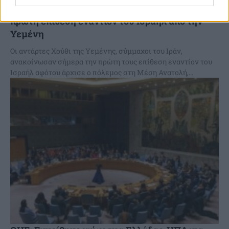
Οι Χούθι αναλαμβάνουν την ευθύνη για την
πρώτη επίθεση εναντίον του Ισραήλ από την
Υεμένη
Οι αντάρτες Χούθι της Υεμένης, σύμμαχοι του Ιράν,
ανακοίνωσαν σήμερα την πρώτη τους επίθεση εναντίον του
Ισραήλ αφότου άρχισε ο πόλεμος στη Μέση Ανατολή,...