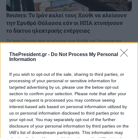
Reuters: Το Ιράν καλεί τους Χούθι να κλείσουν
την Ερυθρά Θάλασσα εάν οι ΗΠΑ χτυπήσουν
το δίκτυο ηλεκτρικής ενέργειας
Το Ιράν ζήτησε από το κίνημα των Χούθι της Υεμένης να
είναι σε ετοιμότητα και να κλείσει τη δίοδο προς την
Ερυθρά Θάλασσα εάν...
ThePresident.gr -
Do Not Process My Personal
Information
If you wish to opt-out of the sale, sharing to third parties, or
processing of your personal or sensitive information for
targeted advertising by us, please use the below opt-out
section to confirm your selection. Please note that after your
opt-out request is processed you may continue seeing
interest-based ads based on personal information utilized by
us or personal information disclosed to third parties prior to
your opt-out. You may separately opt-out of the further
disclosure of your personal information by third parties on the
IAB’s list of downstream participants. This information may