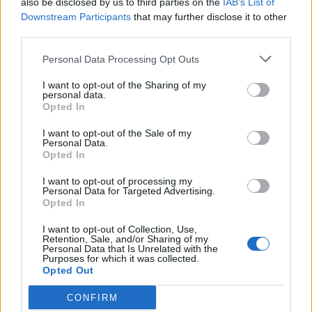
also be disclosed by us to third parties on the
IAB’s List of
Downstream Participants
that may further disclose it to other
Ο Απεσταλμένος του ΟΗΕ στην Υεμένη
third parties.
προειδοποιεί για νέο κύκλο βίας στη χώρα
Personal Data Processing Opt Outs
Ο Ειδικός Απεσταλμένος των Ηνωμένων Εθνών για την
Υεμένη εξέφρασε τη βαθιά ανησυχία του για τον κίνδυνο
I want to opt-out of the Sharing of my
ευρύτερης κλιμάκωσης, έπειτα από τις πρόσφατες
personal data.
Opted In
εξελίξεις...
I want to opt-out of the Sale of my
Personal Data.
Opted In
I want to opt-out of processing my
Personal Data for Targeted Advertising.
Opted In
I want to opt-out of Collection, Use,
Retention, Sale, and/or Sharing of my
Personal Data that Is Unrelated with the
Purposes for which it was collected.
Opted Out
CONFIRM