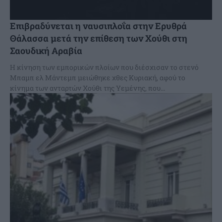
Επιβραδύνεται η ναυσιπλοΐα στην Ερυθρά
Θάλασσα μετά την επίθεση των Χούθι στη
Σαουδική Αραβία
Η κίνηση των εμπορικών πλοίων που διέσχισαν το στενό
Μπαμπ ελ Μάντεμπ μειώθηκε χθες Κυριακή, αφού το
κίνημα των ανταρτών Χούθι της Υεμένης, που...