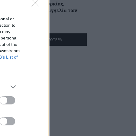
νελήφθη υπήκοος Τουρκίας,
ωκόμενος με ερυθρά αγγελία των
υρκικών Αρχών
sonal or
ection to
ρες πριν
ou may
 personal
ΔΙΑΒΑΣΤΕ ΠΕΡΙΣΣΟΤΕΡΑ
out of the
 downstream
B’s List of