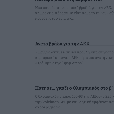
Νέα σπουδαία ευρωπαϊκή βραδιά για την ΑΕΚ, 
Φλωρεντία, πέρασε με νίκη και από τη Σαμψού
κρατάει στα χέρια της...
Άνετο βράδυ για την ΑΕΚ
Χωρίς να αντιμετωπίσει προβλήματα στην από
κυριαρχική εικόνα, η ΑΕΚ πήρε μια άνετη νίκη
Ατρόμητο στην "Opap Arena"...
Πάτησε… γκάζι ο Ολυμπιακός στο β’ 
Ο Ολυμπιακός νίκησε 100-93 την ΑΕΚ στο ΣΕΦ 
της Stoiximan GBL με επιβλητική εμφάνιση κα
σκόρερς για να...