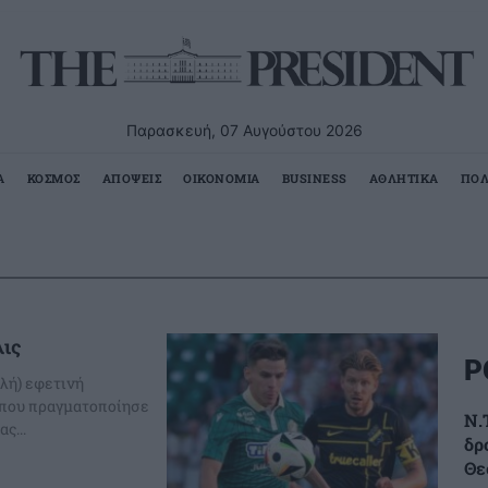
Παρασκευή, 07 Αυγούστου 2026
Α
ΚΟΣΜΟΣ
ΑΠΟΨΕΙΣ
ΟΙΚΟΝΟΜΙΑ
BUSINESS
ΑΘΛΗΤΙΚΑ
ΠΟΛ
λις
Ρ
λή) εφετινή
όπου πραγματοποίησε
Ν.
ς...
δρ
Θε