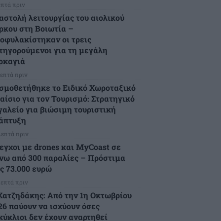
επτά πριν
αστολή λειτουργίας του αιολικού
ρκου στη Βοιωτία –
οφυλακίστηκαν οι τρεις
τηγορούμενοι για τη μεγάλη
ρκαγιά
λεπτά πριν
σμοθετήθηκε το Ειδικό Χωροταξικό
αίσιο για τον Τουρισμό: Στρατηγικό
γαλείο για βιώσιμη τουριστική
άπτυξη
λεπτά πριν
εγχοι με drones και MyCoast σε
νω από 300 παραλίες – Πρόστιμα
ς 73.000 ευρώ
λεπτά πριν
Χατζηδάκης: Από την 1η Οκτωβρίου
26 παύουν να ισχύουν όσες
κύκλιοι δεν έχουν αναρτηθεί