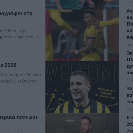
8 λ
Αν
πογράφει στη
πά
Πρ
κα
ι ΑΕΚ για την
πυ
μα της χώρας του, το
18 
Θε
Πλ
ο 2029
ερ
αν
ο Μπαρναμπάς Βάργκα.
22 
ειας 3,5 ετών στην
Έλ
πά
έω
37 
τρικά τεστ και
Κ.
20
εγ