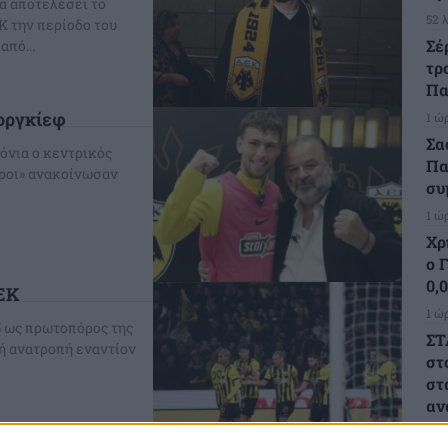
α αποτελέσει το
52 
 την περίοδο του
Σέ
η από...
τρ
Πα
εοργκίεφ
1 ώ
Σα
ρόνια ο κεντρικός
Πα
υροι» ανακοίνωσαν
συ
1 ώ
Χρ
ο 
0,
ΑΕΚ
1 ώ
5 ως πρωτοπόρος της
ΣΤ
κή ανατροπή εναντίον
στ
στ
αν
2 ώ