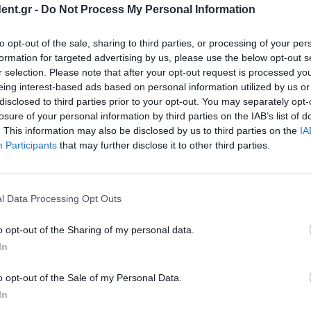
Συ
ent.gr -
Do Not Process My Personal Information
η, 2η σε
δι
ν Πινέδα,
το
to opt-out of the sale, sharing to third parties, or processing of your per
formation for targeted advertising by us, please use the below opt-out s
2 ώ
ήσεις της 6ης-και
r selection. Please note that after your opt-out request is processed y
ου Conference League
eing interest-based ads based on personal information utilized by us or
disclosed to third parties prior to your opt-out. You may separately opt-
losure of your personal information by third parties on the IAB’s list of
. This information may also be disclosed by us to third parties on the
IA
Participants
that may further disclose it to other third parties.
 ΑΕΚ τρέλανε την
ντρα στην Κραϊόβα
l Data Processing Opt Outs
o opt-out of the Sharing of my personal data.
In
ους φιλάθλους
o opt-out of the Sale of my Personal Data.
In
ena υπενθυμίζει για