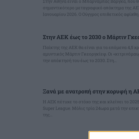
Στην Αθήνα είναι ο Μπαρνάμπας Βάργκα, που θ
σημαντικότερο μεταγραφικό απόκτημα της ΑΕΚ
Ιανουαρίου 2026. Ο Ούγγρος επιθετικός αφίχθ
Στην ΑΕΚ έως το 2030 ο Μάρτιν Γκ
Παίκτης της ΑΕΚ θα είναι για τα επόμενα 4,5 χ
αμυντικός Μάρτιν Γκεοργκίεφ. Οι «κιτρινόμα
την απόκτησή του έως το 2030. Στη...
Ξανά με ανατροπή στην κορυφή η 
Η ΑΕΚ πέτυχε το στόχο της και κλείνει το 202
Super League. Μόλις τρία 24ωρα μετά την επι
της...