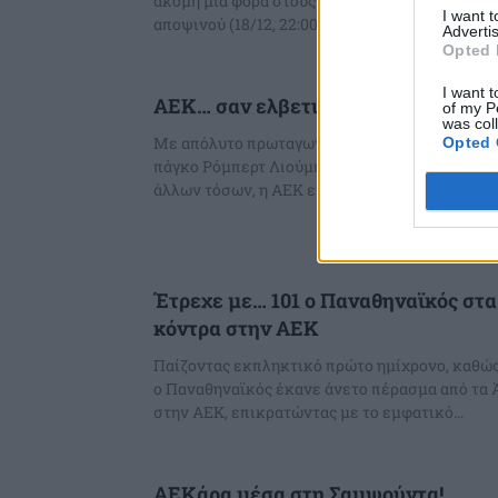
ακόμη μία φορά στους φιλάθλους της η ΠΑΕ ΑΕ
I want 
αποψινού (18/12, 22:00) αγώνα...
Advertis
Opted 
I want t
ΑΕΚ… σαν ελβετικό ρολόι
of my P
was col
Με απόλυτο πρωταγωνιστή τον μέχρι πρότινος
Opted 
πάγκο Ρόμπερτ Λιούμπισιτς, σκόρερ δύο τερμ
άλλων τόσων, η ΑΕΚ επιβεβαίωσε σε άλλο ένα..
Έτρεχε με… 101 ο Παναθηναϊκός στα
κόντρα στην ΑΕΚ
Παίζοντας εκπληκτικό πρώτο ημίχρονο, καθώς
ο Παναθηναϊκός έκανε άνετο πέρασμα από τα 
στην ΑΕΚ, επικρατώντας με το εμφατικό...
ΑΕΚάρα μέσα στη Σαμψούντα!