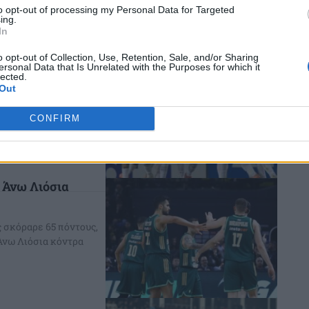
Κ, ενόψει του
to opt-out of processing my Personal Data for Targeted
ing.
In
o opt-out of Collection, Use, Retention, Sale, and/or Sharing
ersonal Data that Is Unrelated with the Purposes for which it
lected.
 «ξεχασμένο» στον
Out
άτων και δημιουργό
.
CONFIRM
 Άνω Λιόσια
 σκόραρε 65 πόντους,
Άνω Λιόσια κόντρα