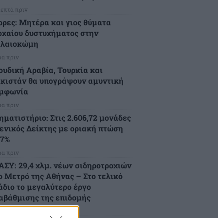
λεπτά πριν
ρρες: Μητέρα και γιος θύματα
οχαίου δυστυχήματος στην
λαιοκώμη
ρα πριν
ουδική Αραβία, Τουρκία και
κιστάν θα υπογράψουν αμυντική
μφωνία
ρα πριν
ηματιστήριο: Στις 2.606,72 μονάδες
Γενικός Δείκτης με οριακή πτώση
07%
ρα πριν
ΑΣΥ: 29,4 χλμ. νέων σιδηροτροχιών
ο Μετρό της Αθήνας – Στο τελικό
άδιο το μεγαλύτερο έργο
αβάθμισης της επιδομής
ρες πριν