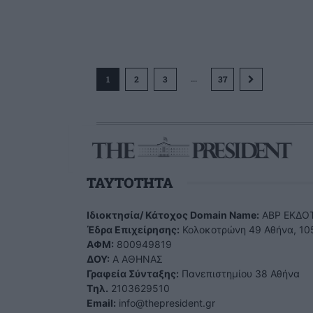
...
1
2
3
37
TAYTOTHTA
Ιδιοκτησία/ Κάτοχος Domain Name:
ΑBP ΕΚΔΟΤ
Έδρα Επιχείρησης:
Κολοκοτρώνη 49 Αθήνα, 10
ΑΦΜ:
800949819
ΔΟΥ:
Α ΑΘΗΝΑΣ
Γραφεία Σύνταξης:
Πανεπιστημίου 38 Αθήνα
Tηλ.
2103629510
Email:
info@thepresident.gr