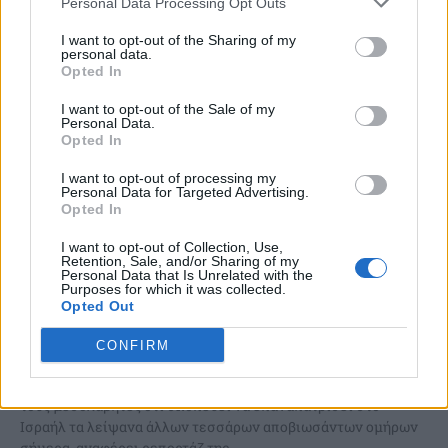
Personal Data Processing Opt Outs
I want to opt-out of the Sharing of my
personal data.
Opted In
I want to opt-out of the Sale of my
Personal Data.
Opted In
I want to opt-out of processing my
Personal Data for Targeted Advertising.
Opted In
I want to opt-out of Collection, Use,
Retention, Sale, and/or Sharing of my
Personal Data that Is Unrelated with the
Purposes for which it was collected.
Η Χαμάς θα παραδώσεi τα λείψανα άλλων 4
Opted Out
ομήρων – Το Ισραήλ θα ανοίξει τη διέλευση
CONFIRM
στη Ράφα προς τη Λωρίδα της Γάζας
Το παλαιστινιακό ισλαμιστικό κίνημα Χαμάς ενημέρωσε
τους μεσολαβητές ότι σκοπεύει να επαναπατρίσει στο
Ισραήλ τα λείψανα άλλων τεσσάρων αποβιωσάντων ομήρων
σήμερα, αναφέρει ρεπορτάζ της...