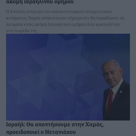
ακόμη Ισραηλινού ομήρου
Η ένοπλη πτέρυγα του παλαιστινιακού ισλαμιστικού
κινήματος Χαμάς ανακοίνωσε σήμερα ότι θα παραδώσει τα
λείψανα ενός ακόμη Ισραηλινού ομήρου που κρατούνταν
στη Λωρίδα της...
Ισραήλ: Θα απαντήσουμε στην Χαμάς,
προειδοποιεί ο Νετανιάχου