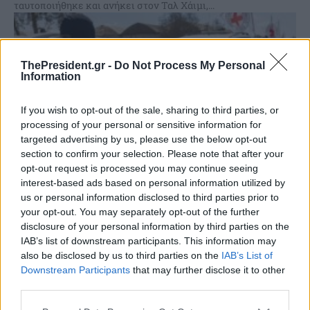
ταυτοποιήθηκε και ανήκει στον Ταλ Χάιμι,...
ThePresident.gr -
Do Not Process My Personal
Information
If you wish to opt-out of the sale, sharing to third parties, or
processing of your personal or sensitive information for
targeted advertising by us, please use the below opt-out
section to confirm your selection. Please note that after your
opt-out request is processed you may continue seeing
interest-based ads based on personal information utilized by
us or personal information disclosed to third parties prior to
your opt-out. You may separately opt-out of the further
Οι οικογένειες ταυτοποίησαν τις σορούς τριών
disclosure of your personal information by third parties on the
Ισραηλινών ομήρων – Ανοίγει και πάλι το
IAB’s list of downstream participants. This information may
συνοριακό πέρασμα της Ράφα
also be disclosed by us to third parties on the
IAB’s List of
Downstream Participants
that may further disclose it to other
Ταυτοποιήθηκαν τρεις από τις τέσσερις σορούς Ισραηλινών
third parties.
ομήρων στη Γάζα, που επεστράφησαν χθες, Τρίτη, το βράδυ
από τη Χαμάς, ανακοίνωσαν σήμερα το πρωί οι...