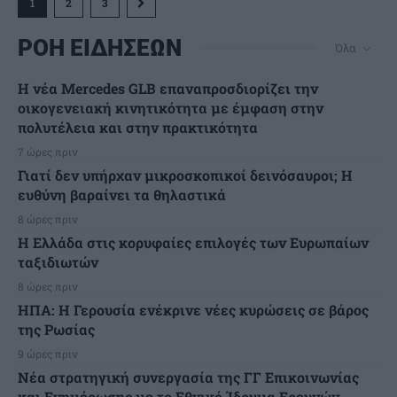
1
2
3
ΡΟΗ ΕΙΔΗΣΕΩΝ
Όλα
Η νέα Mercedes GLB επαναπροσδιορίζει την
οικογενειακή κινητικότητα με έμφαση στην
πολυτέλεια και στην πρακτικότητα
7 ώρες πριν
Γιατί δεν υπήρχαν μικροσκοπικοί δεινόσαυροι; Η
ευθύνη βαραίνει τα θηλαστικά
8 ώρες πριν
Η Ελλάδα στις κορυφαίες επιλογές των Ευρωπαίων
ταξιδιωτών
8 ώρες πριν
ΗΠΑ: Η Γερουσία ενέκρινε νέες κυρώσεις σε βάρος
της Ρωσίας
9 ώρες πριν
Νέα στρατηγική συνεργασία της ΓΓ Επικοινωνίας
και Ενημέρωσης με το Εθνικό Ίδρυμα Ερευνών