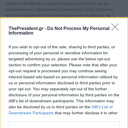
Πλαστά καταθετήρια τραπέζης χρησιμοποιούσε για να
πραγματοποιεί τηλεφωνικές παραγγελίες ένας 31χρονος,
που συνελήφθη από την αστυνομία για τα αδικήματα της
απάτης, της υπεξαίρεσης και...
ThePresident.gr -
Do Not Process My Personal
Information
If you wish to opt-out of the sale, sharing to third parties, or
processing of your personal or sensitive information for
targeted advertising by us, please use the below opt-out
section to confirm your selection. Please note that after your
opt-out request is processed you may continue seeing
interest-based ads based on personal information utilized by
us or personal information disclosed to third parties prior to
your opt-out. You may separately opt-out of the further
disclosure of your personal information by third parties on the
IAB’s list of downstream participants. This information may
also be disclosed by us to third parties on the
IAB’s List of
Eξιχνιάσθηκε διάρρηξη με τη μέθοδο του
Downstream Participants
that may further disclose it to other
«ριφιφί» σε υποκατάστημα τράπεζας στην
third parties.
Κηφισιά το 2008