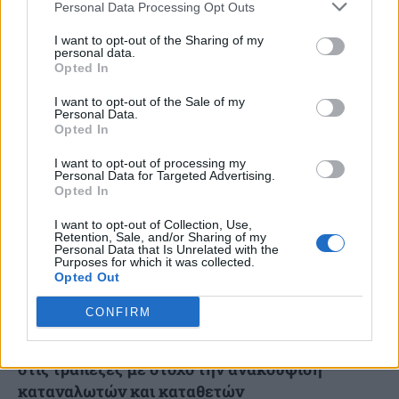
Personal Data Processing Opt Outs
Εξιχνιάσθηκε από το Τμήμα Εγκλημάτων κατά Ιδιοκτησίας
της Διεύθυνσης Αντιμετώπισης Οργανωμένου Εγκλήματος,
I want to opt-out of the Sharing of my
υπόθεση διάρρηξης, με τη μέθοδο του «ριφιφί», που είχε
personal data.
Opted In
γίνει το Πάσχα...
I want to opt-out of the Sale of my
Personal Data.
Opted In
I want to opt-out of processing my
Personal Data for Targeted Advertising.
Opted In
I want to opt-out of Collection, Use,
Retention, Sale, and/or Sharing of my
Personal Data that Is Unrelated with the
Purposes for which it was collected.
Opted Out
CONFIRM
Κ.Μητσοτάκης: Πολύ σύντομα οι παρεμβάσεις
στις τράπεζες με στόχο την ανακούφιση
καταναλωτών και καταθετών