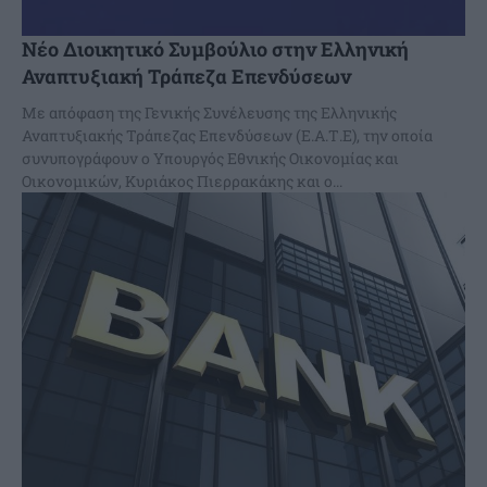
Νέο Διοικητικό Συμβούλιο στην Ελληνική
Αναπτυξιακή Τράπεζα Επενδύσεων
Με απόφαση της Γενικής Συνέλευσης της Ελληνικής
Αναπτυξιακής Τράπεζας Επενδύσεων (Ε.Α.Τ.Ε), την οποία
συνυπογράφουν ο Υπουργός Εθνικής Οικονομίας και
Οικονομικών, Κυριάκος Πιερρακάκης και ο...