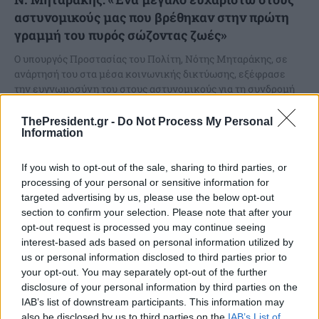
αστυνομικούς μας που βρέθηκαν στην πρώτη
γραμμή του πυρός σώζοντας ζωές»
Ο υπουργός Προστασίας του Πολίτη, Νότης Μηταράκης, σε
ανάρτησή του στα μέσα κοινωνικής δικτύωσης, εξέφρασε
την ευγνωμοσύνη του στους αστυνομικούς για τη συνδρομή
τους...
ThePresident.gr -
Do Not Process My Personal
Information
If you wish to opt-out of the sale, sharing to third parties, or
processing of your personal or sensitive information for
targeted advertising by us, please use the below opt-out
section to confirm your selection. Please note that after your
opt-out request is processed you may continue seeing
interest-based ads based on personal information utilized by
us or personal information disclosed to third parties prior to
your opt-out. You may separately opt-out of the further
disclosure of your personal information by third parties on the
IAB’s list of downstream participants. This information may
also be disclosed by us to third parties on the
IAB’s List of