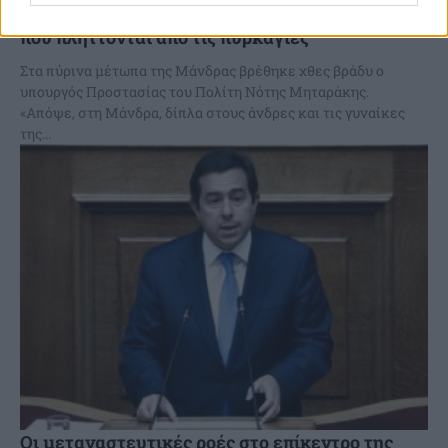
αυταπάρνηση και αυτοθυσία στις περιοχές
που πλήττονται από τις πυρκαγιές
Στα πύρινα μέτωπα της Μάνδρας βρέθηκε χθες βράδυ ο
υπουργός Προστασίας του Πολίτη Νότης Μηταράκης.
«Απόψε, στη Μάνδρα, δίπλα στους άνδρες και τις γυναίκες
της...
Οι μεταναστευτικές ροές στο επίκεντρο της