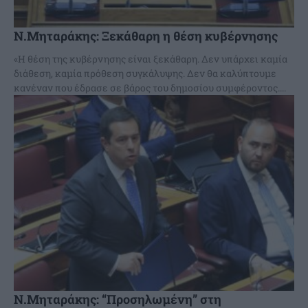
Ν.Μηταράκης: Ξεκάθαρη η θέση κυβέρνησης
«Η θέση της κυβέρνησης είναι ξεκάθαρη. Δεν υπάρχει καμία
διάθεση, καμία πρόθεση συγκάλυψης. Δεν θα καλύπτουμε
κανέναν που έδρασε σε βάρος του δημοσίου συμφέροντος....
Ν.Μηταράκης: “Προσηλωμένη” στη