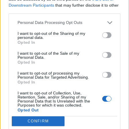
Στην Ισπανία ο Ν. Μηταράκης για το άτυπο
Downstream Participants
that may further disclose it to other
Συμβούλιο Εσωτερικών Υποθέσεων της ΕΕ
third parties.
Ο υπουργός Προστασίας του Πολίτη, Νότης Μηταράκης,
Personal Data Processing Opt Outs
συμμετέχει σήμερα στις εργασίες του άτυπου Συμβουλίου
των Υπουργών Εσωτερικών Υποθέσεων της ΕΕ, που
I want to opt-out of the Sharing of my
πραγματοποιείται στο Λαγκόρνο...
personal data.
Opted In
I want to opt-out of the Sale of my
Personal Data.
Opted In
I want to opt-out of processing my
Personal Data for Targeted Advertising.
Opted In
I want to opt-out of Collection, Use,
Retention, Sale, and/or Sharing of my
Personal Data that Is Unrelated with the
Purposes for which it was collected.
Opted Out
CONFIRM
Ν.Μηταράκης: Η ΕΛ.ΑΣ. επιχειρεί με