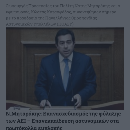
Ο υπουργός Προστασίας του Πολίτη Νότης Μηταράκης και ο
υφυπουργός, Κώστας Κατσαφάδος, συναντήθηκαν σήμερα
με το προεδρείο της Πανελλήνιας Ομοσπονδίας
Αστυνομικών Υπαλλήλων (ΠΟΑΣΥ).
Ν.Μηταράκης: Επανασχεδιασμός της φύλαξης
των ΑΕΙ – Επανεκπαίδευση αστυνομικών στα
πρωτόκολλα εμπλοκής