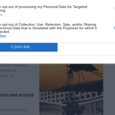
αλλά
to opt-out of processing my Personal Data for Targeted
ing.
 της!
In
ιώνει μία ανείπωτη
o opt-out of Collection, Use, Retention, Sale, and/or Sharing
ει σε συκοφαντικά
ersonal Data that Is Unrelated with the Purposes for which it
ύματα...
lected.
Out
CONFIRM
α μέσω του
 Πλέον υπάρχει η
υπαίθριες
 με τη...
τεο από κινητό
Α) του Μουσείου