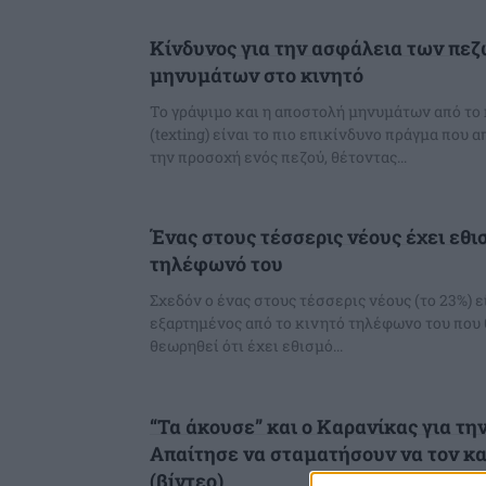
Κίνδυνος για την ασφάλεια των πεζ
μηνυμάτων στο κινητό
Το γράψιμο και η αποστολή μηνυμάτων από το
(texting) είναι το πιο επικίνδυνο πράγμα που
την προσοχή ενός πεζού, θέτοντας...
Ένας στους τέσσερις νέους έχει εθι
τηλέφωνό του
Σχεδόν ο ένας στους τέσσερις νέους (το 23%) ε
εξαρτημένος από το κινητό τηλέφωνο του που
θεωρηθεί ότι έχει εθισμό...
“Τα άκουσε” και ο Καρανίκας για τη
Απαίτησε να σταματήσουν να τον 
(βίντεο)