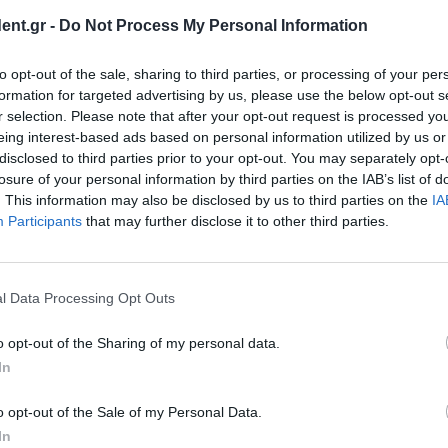
στ
ent.gr -
Do Not Process My Personal Information
 σε καφετέρια της
8 ώ
 γυναίκα άρχισε να
Βρ
to opt-out of the sale, sharing to third parties, or processing of your per
πρ
formation for targeted advertising by us, please use the below opt-out s
γι
ρί
r selection. Please note that after your opt-out request is processed y
8 ώ
eing interest-based ads based on personal information utilized by us or
 Τραμπ
Τη
disclosed to third parties prior to your opt-out. You may separately opt-
με
ερικών Μαρία
losure of your personal information by third parties on the IAB’s list of
» τις πληροφορίες
. This information may also be disclosed by us to third parties on the
IA
8 ώ
Times σύμφωνα με
Participants
that may further disclose it to other third parties.
ΔΕ
στ
πρ
ούλα 31χρονο
ευ
l Data Processing Opt Outs
8 ώ
 πήγε στο τροχόσπιτο
o opt-out of the Sharing of my personal data.
Βρ
κών φυτών ο
In
μα
Συ
o opt-out of the Sale of my Personal Data.
8 ώ
In