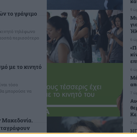
κά
5 ώ
ών το γράψιμο
Μι
γι
Ήλ
 κινητό τηλέφωνο
 αποσπά περισσότερο
6 ώ
«Π
κί
επ
σμό με το κινητό
6 ώ
Μέ
απ
ίναι τόσο
 θα μπορούσε να
7 ώ
Αυ
θε
Κε
ν Μακεδονία.
7 ώ
καταγράφουν
ΗΠ