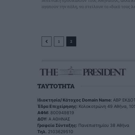
Μπενάκη προσκαλούν τους Αθηναίους, αλλά κα
αγαπούν την πόλη, να στείλουν το «δικό τους λε
1
2
TAYTOTHTA
Ιδιοκτησία/ Κάτοχος Domain Name:
ΑBP ΕΚΔΟΤ
Έδρα Επιχείρησης:
Κολοκοτρώνη 49 Αθήνα, 10
ΑΦΜ:
800949819
ΔΟΥ:
Α ΑΘΗΝΑΣ
Γραφεία Σύνταξης:
Πανεπιστημίου 38 Αθήνα
Tηλ.
2103629510