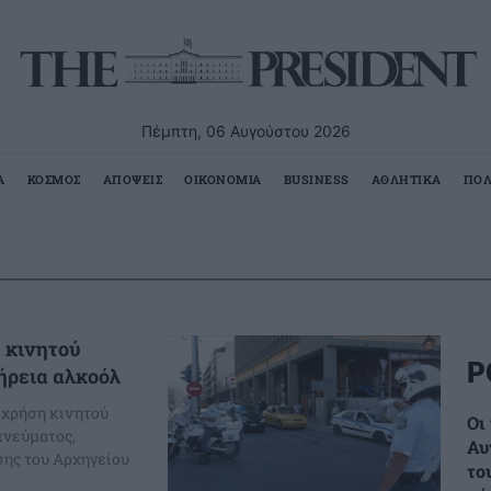
Πέμπτη, 06 Αυγούστου 2026
Α
ΚΟΣΜΟΣ
ΑΠΟΨΕΙΣ
ΟΙΚΟΝΟΜΙΑ
BUSINESS
ΑΘΛΗΤΙΚΑ
ΠΟΛ
η κινητού
Ρ
ήρεια αλκοόλ
α χρήση κινητού
Οι
πνεύματος,
Αυ
ης του Αρχηγείου
το