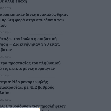
θε άλλη εποχή
ρες πριν
κροσκοπικές δίνες ανακαλύφθηκαν
α πρώτη φορά στην επιφάνεια του
ιου
ρες πριν
έταξε» τον Ιούλιο η επιβατική
νηση – Διακινήθηκαν 3,93 εκατ.
ιβάτες
ρες πριν
τρα προστασίας του πληθυσμού
ό τις εκτεταμένες πυρκαγιές
ρες πριν
στρία: Νέο ρεκόρ υψηλής
ρμοκρασίας, με 41,2 βαθμούς
λσίου
ρες πριν
Α: Επιβράδυνση των προσλήψεων