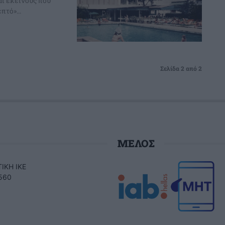
ι εκείνους που
πτό»...
Σελίδα 2 από 2
ΜΕΛΟΣ
ΙΚΗ ΙΚΕ
560