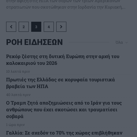
στην άφιξη στις ΗΠΑ των σορών των τριών Αμερικανών
στρατιωτών που σκοτώθηκαν στην Ιορδανία την Κυριακή,...
2
3
4
ΡΟΗ ΕΙΔΗΣΕΩΝ
Όλα
Ρεκόρ ζέστης στη δυτική Ευρώπη στην αρχή του
καλοκαιριού του 2026
10 λεπτά πριν
Πρωτιές της Ελλάδας σε κορυφαία τουριστικά
βραβεία των ΗΠΑ
40 λεπτά πριν
Ο Τραμπ ζητά αποζημιώσεις από το Ιράν για τους
ανθρώπους που έχει σκοτώσει και τραυματίσει
σοβαρά
1 ώρα πριν
Γαλλία: Σε σχεδόν το 70% της χώρας επιβλήθηκαν