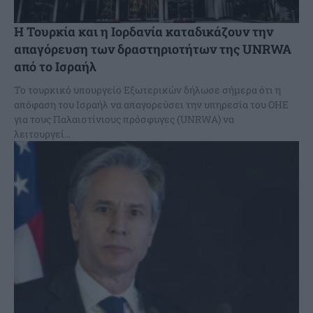
Η Τουρκία και η Ιορδανία καταδικάζουν την
απαγόρευση των δραστηριοτήτων της UNRWA
από το Ισραήλ
Το τουρκικό υπουργείο Εξωτερικών δήλωσε σήμερα ότι η
απόφαση του Ισραήλ να απαγορεύσει την υπηρεσία του ΟΗΕ
για τους Παλαιστίνιους πρόσφυγες (UNRWA) να
λειτουργεί...