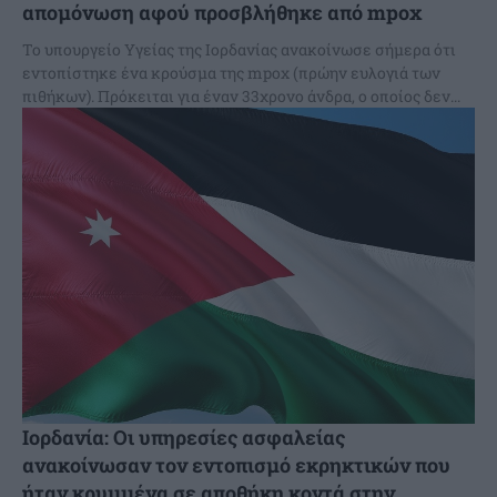
απομόνωση αφού προσβλήθηκε από mpox
Το υπουργείο Υγείας της Ιορδανίας ανακοίνωσε σήμερα ότι
εντοπίστηκε ένα κρούσμα της mpox (πρώην ευλογιά των
πιθήκων). Πρόκειται για έναν 33χρονο άνδρα, ο οποίος δεν...
Ιορδανία: Οι υπηρεσίες ασφαλείας
ανακοίνωσαν τον εντοπισμό εκρηκτικών που
ήταν κρυμμένα σε αποθήκη κοντά στην