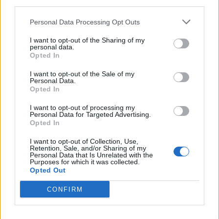
third parties.
ανθρωπιστική κρίση στη Γάζα ο
Γ.Γεραπετρίτης
Personal Data Processing Opt Outs
Για την Ιορδανία αναχωρεί σήμερα ο υπουργός Εξωτερικών,
I want to opt-out of the Sharing of my
Γιώργος Γεραπετρίτης, προκειμένου να συμμετάσχει στη
personal data.
Διεθνή Διάσκεψη για την ανάληψη ανθρωπιστικής δράσης
Opted In
για τη Γάζα. Η...
I want to opt-out of the Sale of my
Personal Data.
Opted In
I want to opt-out of processing my
Personal Data for Targeted Advertising.
Opted In
I want to opt-out of Collection, Use,
Retention, Sale, and/or Sharing of my
Personal Data that Is Unrelated with the
Purposes for which it was collected.
Opted Out
CONFIRM
Ο Μακρόν θα δεχθεί τους ΥΠΕΞ τεσσάρων