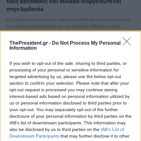
τους κατοίκους του θύλακα διοργανώνεται
στην Ιορδανία
Η Ιορδανία διοργανώνει σήμερα διεθνή διάσκεψη με στόχο
τη συγκέντρωση πόρων για την παροχή ανθρωπιστικής
βοήθειας στους Παλαιστίνιους στη Λωρίδα της Γάζας, η
οποία...
ThePresident.gr -
Do Not Process My Personal
Information
If you wish to opt-out of the sale, sharing to third parties, or
processing of your personal or sensitive information for
targeted advertising by us, please use the below opt-out
section to confirm your selection. Please note that after your
opt-out request is processed you may continue seeing
interest-based ads based on personal information utilized by
us or personal information disclosed to third parties prior to
your opt-out. You may separately opt-out of the further
disclosure of your personal information by third parties on the
IAB’s list of downstream participants. This information may
also be disclosed by us to third parties on the
IAB’s List of
Στη διεθνή διάσκεψη της Ιορδανίας για την
Downstream Participants
that may further disclose it to other