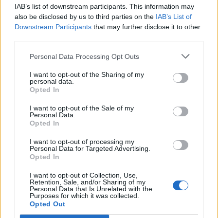
επιδότηση των λογαριασμών ηλεκτρικής
IAB’s list of downstream participants. This information may
ενέργειας επιχειρήσεων
also be disclosed by us to third parties on the
IAB’s List of
Downstream Participants
that may further disclose it to other
Από σήμερα, Δευτέρα 12 Μαΐου 2025 και ώρα 12.30 μ.μ.,
third parties.
δίνεται η δυνατότητα υποβολής αιτήσεων από τις
επιχειρήσεις, νομικά ή φυσικά πρόσωπα, για τη...
Personal Data Processing Opt Outs
I want to opt-out of the Sharing of my
personal data.
Opted In
I want to opt-out of the Sale of my
Personal Data.
Opted In
I want to opt-out of processing my
Personal Data for Targeted Advertising.
Opted In
I want to opt-out of Collection, Use,
Retention, Sale, and/or Sharing of my
Personal Data that Is Unrelated with the
Purposes for which it was collected.
Από σήμερα οι αιτήσεις των επιχειρήσεων για
Opted Out
επιδότηση της κατανάλωσης ρεύματος