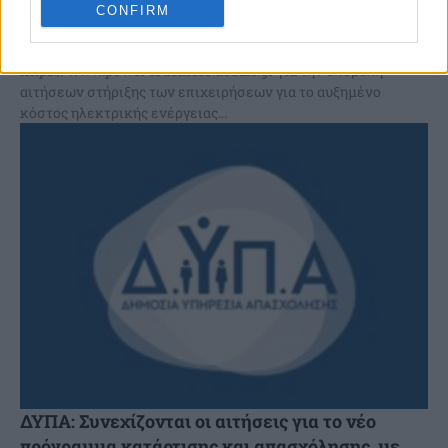
CONFIRM
Ανοίγει σήμερα, Δευτέρα 12 Μαΐου η ηλεκτρονική
πλατφόρμα του ΔΕΔΔΗΕ
https://www.power4business.deddie.gr για την υποβολή
αιτήσεων στήριξης των επιχειρήσεων για το αυξημένο
κόστος ηλεκτρικής ενέργειας...
ΔΥΠΑ: Συνεχίζονται οι αιτήσεις για το νέο
πρόγραμμα κατάρτισης και απασχόλησης, με