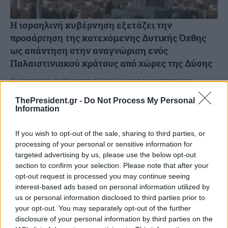
Η ισραηλινή κυβέρνηση εξετάζει την
προσάρτηση της κατεχόμενης Δυτικής Όχθης
ως απάντηση στην αναγνώριση ενός
Παλαιστινιακού κράτους από χώρες της Δύσης
Η ισραηλινή κυβέρνηση εξετάζει την προσάρτηση της
κατεχόμενης Δυτικής Όχθης ως πιθανή απάντηση στην
ThePresident.gr -
Do Not Process My Personal
αναγνώριση ενός παλαιστινιακού κράτους από τη Γαλλία και
Information
άλλες χώρες,...
If you wish to opt-out of the sale, sharing to third parties, or
processing of your personal or sensitive information for
targeted advertising by us, please use the below opt-out
section to confirm your selection. Please note that after your
opt-out request is processed you may continue seeing
interest-based ads based on personal information utilized by
us or personal information disclosed to third parties prior to
your opt-out. You may separately opt-out of the further
disclosure of your personal information by third parties on the