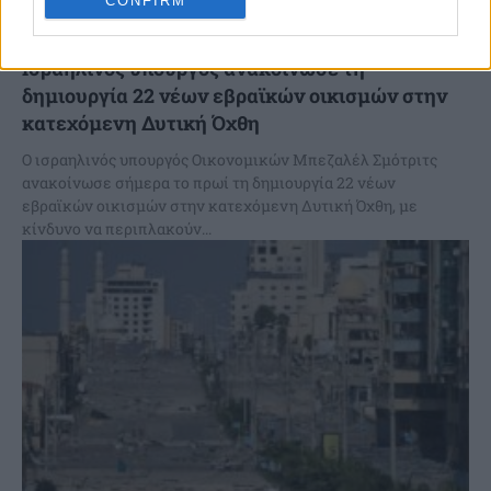
CONFIRM
Ισραηλινός υπουργός ανακοίνωσε τη
δημιουργία 22 νέων εβραϊκών οικισμών στην
κατεχόμενη Δυτική Όχθη
Ο ισραηλινός υπουργός Οικονομικών Μπεζαλέλ Σμότριτς
ανακοίνωσε σήμερα το πρωί τη δημιουργία 22 νέων
εβραϊκών οικισμών στην κατεχόμενη Δυτική Όχθη, με
κίνδυνο να περιπλακούν...