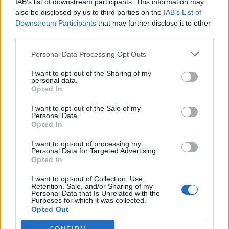
IAB’s list of downstream participants. This information may
also be disclosed by us to third parties on the
IAB’s List of
Downstream Participants
that may further disclose it to other
third parties.
Σύσταση ασφαλείας ΥΠΕΞ για τους Έλληνες
πολίτες στα Ιεροσόλυμα και τη Δυτική Όχθη
Personal Data Processing Opt Outs
Οδηγίες προς τους Έλληνες πολίτες που βρίσκονται στα
I want to opt-out of the Sharing of my
personal data.
Ιεροσόλυμα και τη Δυτική Όχθη, μετά τις ραγδαίες εξελίξεις
Opted In
στην περιοχή, εξέδωσε το ελληνικό υπουργείο Εξωτερικών.
Συγκεκριμένα,...
I want to opt-out of the Sale of my
Personal Data.
Opted In
I want to opt-out of processing my
Personal Data for Targeted Advertising.
Opted In
I want to opt-out of Collection, Use,
Retention, Sale, and/or Sharing of my
Personal Data that Is Unrelated with the
Purposes for which it was collected.
Opted Out