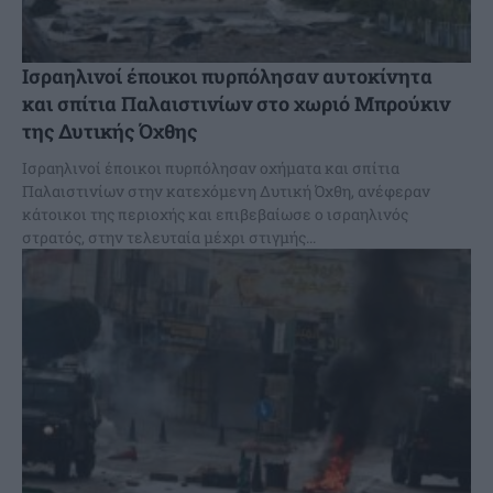
Ισραηλινοί έποικοι πυρπόλησαν αυτοκίνητα
και σπίτια Παλαιστινίων στο χωριό Μπρούκιν
της Δυτικής Όχθης
Ισραηλινοί έποικοι πυρπόλησαν οχήματα και σπίτια
Παλαιστινίων στην κατεχόμενη Δυτική Όχθη, ανέφεραν
κάτοικοι της περιοχής και επιβεβαίωσε ο ισραηλινός
στρατός, στην τελευταία μέχρι στιγμής...