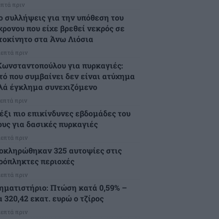
επτά πριν
ο συλλήψεις για την υπόθεση του
χρονου που είχε βρεθεί νεκρός σε
τοκίνητο στα Άνω Λιόσια
λεπτά πριν
Κωνσταντοπούλου για πυρκαγιές:
τό που συμβαίνει δεν είναι ατύχημα
λά έγκλημα συνεχιζόμενο
λεπτά πριν
 έξι πιο επικίνδυνες εβδομάδες του
ους για δασικές πυρκαγιές
λεπτά πριν
οκληρώθηκαν 325 αυτοψίες στις
ρόπληκτες περιοχές
λεπτά πριν
ηματιστήριο: Πτώση κατά 0,59% –
α 320,42 εκατ. ευρώ ο τζίρος
λεπτά πριν