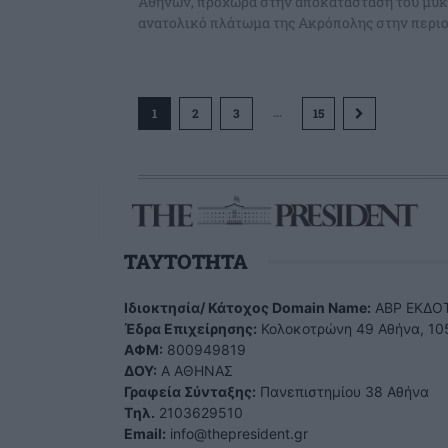
Αθηνών, προχωρά στην αποκατάσταση του μυκ
ανατολικό πλάτωμα της Ακρόπολης στην περιοχ
...
1
2
3
15
TAYTOTHTA
Ιδιοκτησία/ Κάτοχος Domain Name:
ΑBP ΕΚΔΟΤ
Έδρα Επιχείρησης:
Κολοκοτρώνη 49 Αθήνα, 10
ΑΦΜ:
800949819
ΔΟΥ:
Α ΑΘΗΝΑΣ
Γραφεία Σύνταξης:
Πανεπιστημίου 38 Αθήνα
Tηλ.
2103629510
Email:
info@thepresident.gr