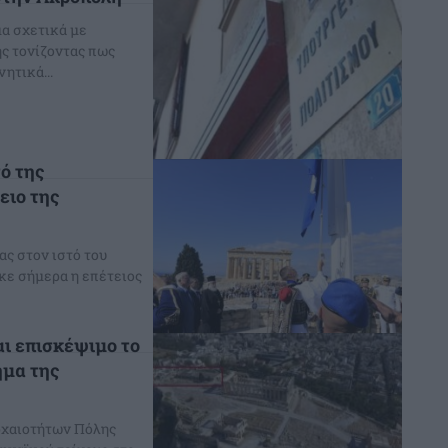
α σχετικά με
ς τονίζοντας πως
ητικά...
ό της
ειο της
ας στον ιστό του
κε σήμερα η επέτειος
ι επισκέψιμο το
ήμα της
Αρχαιοτήτων Πόλης