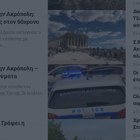
7 λ
Δύ
την Ακρόπολη:
72
ς στον 60χρονο
αυ
ελήματα απήγγειλε ο
23 
ς επίθεσης με
Ζ.
...
Αυ
αλ
33 
την Ακρόπολη –
Οι
θύματα
έτ
την είσοδο του
38 
ς Τρίτης, 21 Ιουλίου.
Ολ
πυ
43 
Χρ
 Γράφει η
Στ
52 