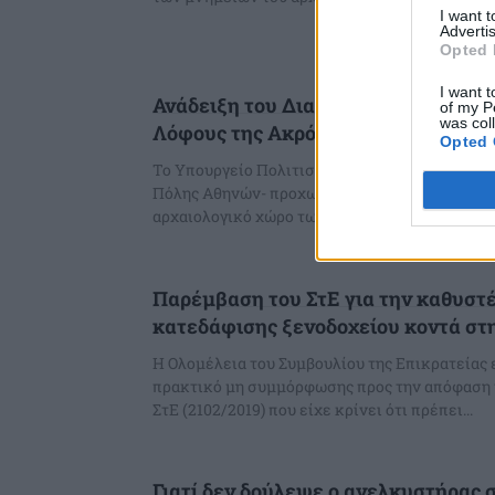
I want 
Advertis
Opted 
I want t
Ανάδειξη του Διατειχίσματος στους
of my P
was col
Λόφους της Ακρόπολης
Opted 
Το Υπουργείο Πολιτισμού -δια της αρμόδιας 
Πόλης Αθηνών- προχωρεί στην ανάδειξη του Δ
αρχαιολογικό χώρο των Δυτικών Λόφων (Μουσώ
Παρέμβαση του ΣτΕ για την καθυστ
κατεδάφισης ξενοδοχείου κοντά στ
Η Ολομέλεια του Συμβουλίου της Επικρατείας
πρακτικό μη συμμόρφωσης προς την απόφαση 
ΣτΕ (2102/2019) που είχε κρίνει ότι πρέπει...
Γιατί δεν δούλεψε ο ανελκυστήρας 