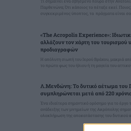
Τι σημαίνει ένα σβησμένο πούρο στην Ανατολι
Παρθενώνα; Ότι κάποιος το πέταξε εκεί. Ποιος
«The Acropolis Experience»: Ιδιωτι
αλλάζουν τον χάρτη του τουρισμού
προδιαγραφών
Η απόλυτη σιωπή του Ιερού Βράχου, μακριά απ
το πρώτο φως του ήλιου ή τη μαγεία του αττικού
Λ.Μενδώνη: Το δυτικό αέτωμα του
συμπληρώνεται μετά από 220 χρόνι
Ένα ιδιαίτερα σημαντικό ορόσημο για το έργο 
ανάδειξης των μνημείων της Ακρόπολης σηματ
ολοκλήρωση της αποκατάστασης του δυτικού α