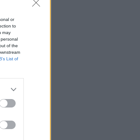
sonal or
ection to
ou may
 personal
out of the
 downstream
B’s List of