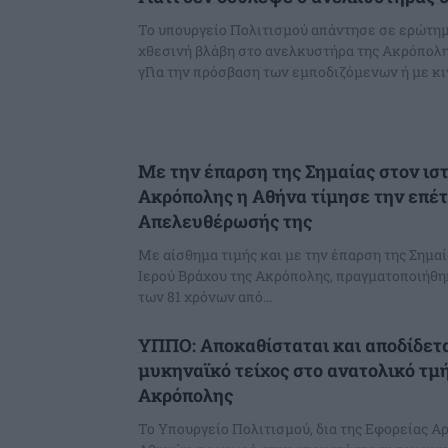
Το υπουργείο Πολιτισμού απάντησε σε ερώτημ
χθεσινή βλάβη στο ανελκυστήρα της Ακρόπολη
γΓια την πρόσβαση των εμποδιζόμενων ή με κιν
Με την έπαρση της Σημαίας στον ιστ
Ακρόπολης η Αθήνα τίμησε την επέτ
Απελευθέρωσής της
Με αίσθημα τιμής και με την έπαρση της Σημαί
Ιερού Βράχου της Ακρόπολης, πραγματοποιήθη
των 81 χρόνων από...
ΥΠΠΟ: Αποκαθίσταται και αποδίδετα
μυκηναϊκό τείχος στο ανατολικό τμ
Ακρόπολης
Το Υπουργείο Πολιτισμού, δια της Εφορείας 