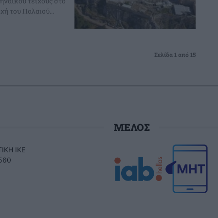
ηναϊκού τείχους στο
ή του Παλαιού...
Σελίδα 1 από 15
ΜΕΛΟΣ
ΙΚΗ ΙΚΕ
560