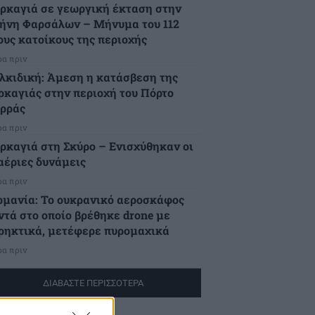
ρκαγιά σε γεωργική έκταση στην
ήνη Φαρσάλων – Μήνυμα του 112
ους κατοίκους της περιοχής
ρα πριν
λκιδική: Άμεση η κατάσβεση της
ρκαγιάς στην περιοχή του Πόρτο
ρράς
ρα πριν
ρκαγιά στη Σκύρο – Ενισχύθηκαν οι
αέριες δυνάμεις
ρα πριν
ρμανία: Το ουκρανικό αεροσκάφος
ντά στο οποίο βρέθηκε drone με
ρηκτικά, μετέφερε πυρομαχικά
ρα πριν
ΔΙΑΒΑΣΤΕ ΠΕΡΙΣΣΟΤΕΡΑ