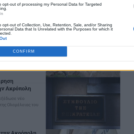
to opt-out of processing my Personal Data for Targeted
ing.
In
o opt-out of Collection, Use, Retention, Sale, and/or Sharing
 Δυτικούς
ersonal Data that Is Unrelated with the Purposes for which it
lected.
Out
Εφορείας Αρχαιοτήτων
CONFIRM
ιατειχίσματος, στον
ν, Πνύκας και...
έρηση
ην Ακρόπολη
 εξέδωσε νέο
της Ολομέλειας του
στην Ακρόπολη