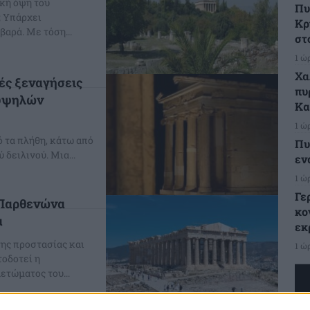
κή όψη του
Πυ
; Υπάρχει
Κρ
συγκεκριμένος ύποπτος, τα πράγματα είναι σοβαρά. Με τόση...
στ
1 ώ
Χα
κές ξεναγήσεις
πυ
 υψηλών
Κα
1 ώ
ό τα πλήθη, κάτω από
Πυ
 δειλινού. Μια...
εν
1 ώ
Γε
 Παρθενώνα
κο
α
εκ
της προστασίας και
1 ώ
οδοτεί η
ετώματος του...