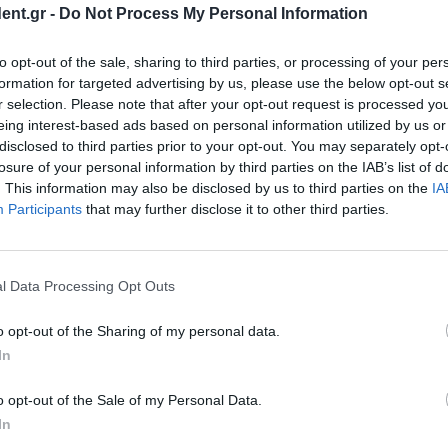
ent.gr -
Do Not Process My Personal Information
ακή 24 Μαΐου
to opt-out of the sale, sharing to third parties, or processing of your per
λις 2026» την
formation for targeted advertising by us, please use the below opt-out s
κή και προσωρινή
r selection. Please note that after your opt-out request is processed y
ς ώρες...
eing interest-based ads based on personal information utilized by us or
disclosed to third parties prior to your opt-out. You may separately opt-
losure of your personal information by third parties on the IAB’s list of
. This information may also be disclosed by us to third parties on the
IA
ολης
Participants
that may further disclose it to other third parties.
του Αλεξανδρινού
 με τον Δήμο Αθηναίων
l Data Processing Opt Outs
o opt-out of the Sharing of my personal data.
In
ρόπολη
o opt-out of the Sale of my Personal Data.
Αρχαιοτήτων Πόλης
σμό του την ανάδειξη
In
υτικών...