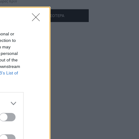
 ώρες πριν
ΔΙΑΒΑΣΤΕ ΠΕΡΙΣΣΟΤΕΡΑ
sonal or
ection to
ou may
 personal
out of the
 downstream
B’s List of