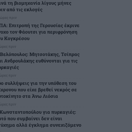
ανά τη βιομηχανία λίγους μήνες
ιν από τις εκλογές
 ώρες πριν
ΠΑ: Επιτροπή της Γερουσίας έκρινε
νοχο τον Φάουτσι για περιφρόνηση
ου Κογκρέσου
 ώρες πριν
.Βελόπουλος: Μητσοτάκης, Τσίπρας
αι Ανδρουλάκης ευθύνονται για τις
υρκαγιές
 ώρες πριν
ύο συλλήψεις για την υπόθεση του
2χρονου που είχε βρεθεί νεκρός σε
υτοκίνητο στα Άνω Λιόσια
 ώρες πριν
.Κωνσταντοπούλου για πυρκαγιές:
υτό που συμβαίνει δεν είναι
τύχημα αλλά έγκλημα συνεχιζόμενο