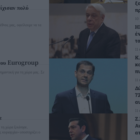
ξ
οίχισαν πολύ
πρ
10
 έθνος μας, οφείλουμε να τα
Η
έ
τ
11
K
 του Eurogroup
κ
π
ημαντική για τη χώρα μας. Σε
11
Δ
7
α
11
ε
Ζ
Α
 τη χώρα ξεκίνησε.
α
 κυριαρχία» υποστηρίζει ο