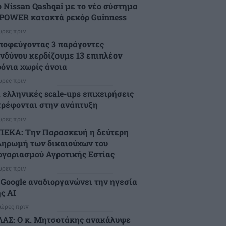
ο Nissan Qashqai με το νέο σύστημα
-POWER κατακτά ρεκόρ Guinness
ώρες πριν
ποφεύγοντας 3 παράγοντες
ινδύνου κερδίζουμε 13 επιπλέον
ρόνια χωρίς άνοια
ώρες πριν
ι ελληνικές scale-ups επιχειρήσεις
τρέφονται στην ανάπτυξη
ώρες πριν
ΠΕΚΑ: Την Παρασκευή η δεύτερη
ληρωμή των δικαιούχων του
ογαριασμού Αγροτικής Εστίας
ώρες πριν
 Google αναδιοργανώνει την ηγεσία
ς AI
 ώρες πριν
ΛΑΣ: Ο κ. Μητσοτάκης ανακάλυψε