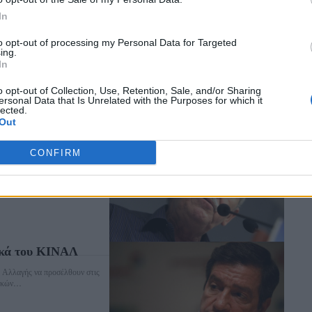
 Μακεδονία
In
α τη πρόσφατη συμφωνία
to opt-out of processing my Personal Data for Targeted
ing.
In
o opt-out of Collection, Use, Retention, Sale, and/or Sharing
ersonal Data that Is Unrelated with the Purposes for which it
lected.
Out
 οφείλουν να
CONFIRM
ς", ως "κεντροαριστερές",
λουν να πάρουν τις αποφάσεις
ικά του ΚΙΝΑΛ
ς Αλλαγής να προσέλθουν στις
ικών...