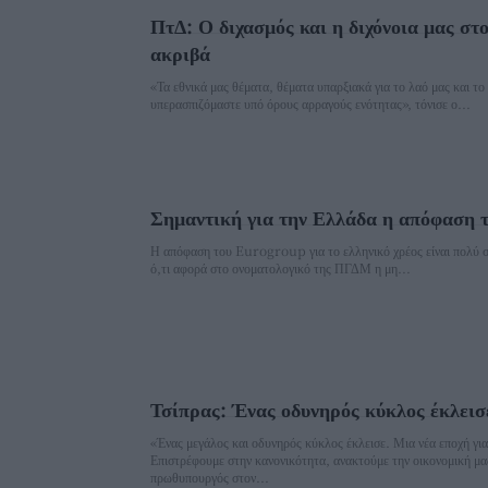
ΠτΔ: Ο διχασμός και η διχόνοια μας στ
ακριβά
«Τα εθνικά μας θέματα, θέματα υπαρξιακά για το λαό μας και το
υπερασπιζόμαστε υπό όρους αρραγούς ενότητας», τόνισε ο...
Σημαντική για την Ελλάδα η απόφαση
Η απόφαση του Eurogroup για το ελληνικό χρέος είναι πολύ σ
ό,τι αφορά στο ονοματολογικό της ΠΓΔΜ η μη...
Τσίπρας: Ένας οδυνηρός κύκλος έκλεισ
«Ένας μεγάλος και οδυνηρός κύκλος έκλεισε. Μια νέα εποχή για
Επιστρέφουμε στην κανονικότητα, ανακτούμε την οικονομική μας
πρωθυπουργός στον...