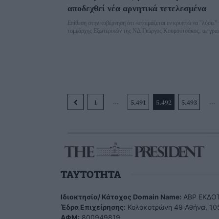
αποδεχθεί νέα αρνητικά τετελεσμένα
Επίθεση στην κυβέρνηση ότι «ετοιμάζεται εν κρυπτώ να "λύσει"
τομεάρχης Εξωτερικών της ΝΔ Γιώργος Κουμουτσάκος, σε γραπ
...
...
1
5.491
5.492
5.493
TAYTOTHTA
Ιδιοκτησία/ Κάτοχος Domain Name:
ΑBP ΕΚΔΟΤ
Έδρα Επιχείρησης:
Κολοκοτρώνη 49 Αθήνα, 10
ΑΦΜ:
800949819