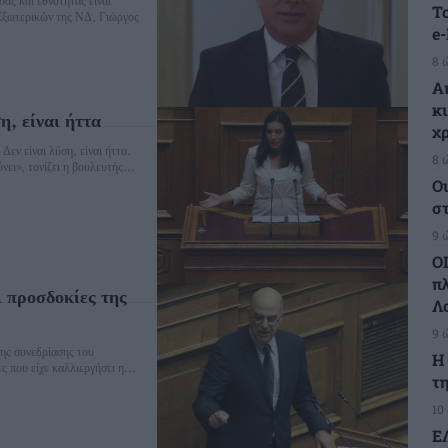
Τ
 Εξωτερικών της ΝΔ, Γιώργος
e
8 
Α
κ
η, είναι ήττα
χ
εν είναι λύση, είναι ήττα.
8 
ει», τονίζει η βουλευτής...
Ο
σ
9 
Ο
π
 προσδοκίες της
Λ
9 
ης συνεδρίασης του
H
 που είχε καλλιεργήσει η...
τη
10
Ε