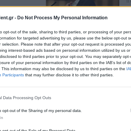
11
ent.gr -
Do Not Process My Personal Information
της
to opt-out of the sale, sharing to third parties, or processing of your per
formation for targeted advertising by us, please use the below opt-out s
 επιστροφή της Ελλάδας στην
Ανασυγκρότησης, Όλγα
r selection. Please note that after your opt-out request is processed y
eing interest-based ads based on personal information utilized by us or
disclosed to third parties prior to your opt-out. You may separately opt-
losure of your personal information by third parties on the IAB’s list of
. This information may also be disclosed by us to third parties on the
IA
Participants
that may further disclose it to other third parties.
υμένης εποπτείας
η συμφωνία στο Eurogroup
 προβλέπονταν στην
l Data Processing Opt Outs
o opt-out of the Sharing of my personal data.
In
o opt-out of the Sale of my Personal Data.