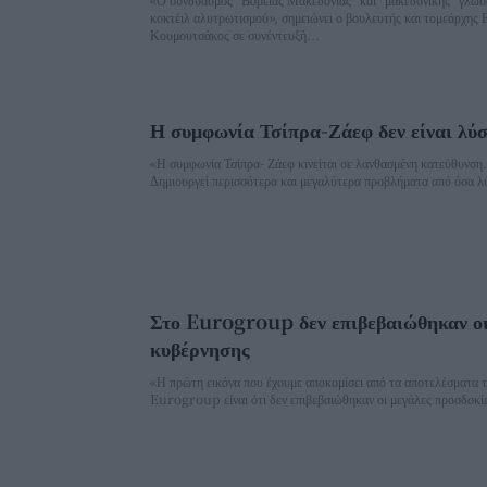
κοκτέιλ αλυτρωτισμού», σημειώνει ο βουλευτής και τομεάρχης
Κουμουτσάκος σε συνέντευξή...
Η συμφωνία Τσίπρα-Ζάεφ δεν είναι λύσ
«Η συμφωνία Τσίπρα- Ζάεφ κινείται σε λανθασμένη κατεύθυνση. Δ
Δημιουργεί περισσότερα και μεγαλύτερα προβλήματα από όσα λύν
Στο Eurogroup δεν επιβεβαιώθηκαν οι
κυβέρνησης
«Η πρώτη εικόνα που έχουμε αποκομίσει από τα αποτελέσματα τ
Eurogroup είναι ότι δεν επιβεβαιώθηκαν οι μεγάλες προσδοκίες