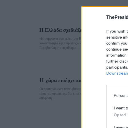
ThePresid
Η Ελλάδα σχεδιάζει την επόμενη μέρα 
If you wish 
sensitive in
«Η συμφωνία στο τελευταίο Eurogroup εγγυάται την οριστική
κανονικότητα της Ευρώπης», δήλωσε η υπουργός Διοικητικής 
confirm you
Γεροβασίλη στο περιθώριο...
continue se
information 
further disc
participants
Downstream 
H χώρα εισέρχεται σε κατάσταση ενισχ
Oι προτεινόμενες παρεμβάσεις για τη ρύθμιση του xρέους στ
είναι περιορισμένες, δεν είναι στο σύνολό τους αυτόματες όπως
Persona
απόφαση...
I want t
Opted 
I want t