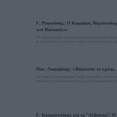
Γ. Ραγκούσης: Ο Κυριάκος Μητσοτάκης
των Βαλκανίων
«Η συμφωνία Τσίπρα- Ζάεφ είναι ρεαλιστικά η καλύτερη συμφω
με τη συναίνεση των γειτόνων», τονίζει ο Γιάννης Ραγκούσης, σε
Παν. Λαφαζάνης: «Βάφτισαν το κρέας,
«Η λεγόμενη "μεταμνημονιακή" εποχή, όσες γραβάτες και αν φορ
κακόγουστες επικοινωνιακές φιέστες και αν πραγματοποιήσει ο ίδ
Γ. Κουμουτσάκος για το “Αλβανικό”: Η