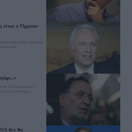
 είναι ο Όρμπαν
νία που μπορούσαμε να έχουμε
 συνέντευξή...
 ψάρι.»
έσει ο Τσίπρας και όσες
ιος με τον συνεταίρο...
 ΝΔ δεν θα