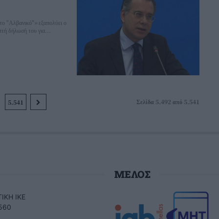
 το "Αλβανικό"» εξαπολύει ο
τή δήλωσή του για...
Σελίδα 5.492 από 5.541
5.541
ΜΕΛΟΣ
ΙΚΗ ΙΚΕ
560