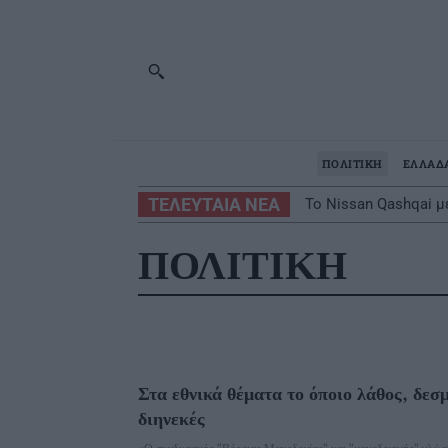
ΠΟΛΙΤΙΚΗ
ΕΛΛΑΔ
ΤΕΛΕΥΤΑΙΑ ΝΕΑ
Το Nissan Qashqai μ
Αποφεύγοντας 3 π
ΠΟΛΙΤΙΚΗ
Στα εθνικά θέματα το όποιο λάθος, δεσ
διηνεκές
«Ο συνδυασμός "Βόρειας Μακεδονίας" και "μακεδονικής" γλώσσ