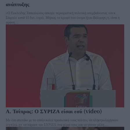
ανάπτυξης
«Ο Ευκλείδης Τσακαλώτος άσκησε περιοριστική πολιτική υπερβαίνοντας τον κ.
Σόιμπλε κατά 11 δισ. ευρώ. Μήπως το κρυφό του όνομα ήταν Βόλφαγκ;», είναι η
φράση...
Α. Τσίπρας: Ο ΣΥΡΙΖΑ είσαι εσύ (video)
Με ένα σποτάκι με το οποίο καλεί προσωπικά τους πολίτες να πληκτρολογήσουν
isyriza.gr να πάρουν τον ΣΥΡΙΖΑ στα χέρια τους και να γίνουν μέλη,...