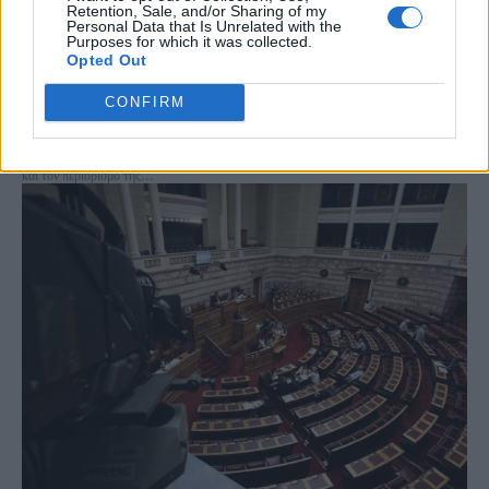
Retention, Sale, and/or Sharing of my
Personal Data that Is Unrelated with the
Purposes for which it was collected.
Opted Out
Α.Βεσυρόπουλος: Μειώσεις φόρων και κοινωνικά
στοχευμένα μέτρα ύψους 1,2 δισ. ευρώ
CONFIRM
«Η φορολογική πολιτική που ασκεί η κυβέρνηση έχει αναπτυξιακή διάσταση.
Ταυτόχρονα όμως, μέσα από την αύξηση των δεικτών φορολογικής συμμόρφωσης
και τον περιορισμό της...