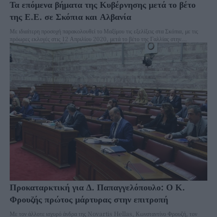
Τα επόμενα βήματα της Κυβέρνησης μετά το βέτο
της Ε.Ε. σε Σκόπια και Αλβανία
Με ιδιαίτερη προσοχή παρακολουθεί το Μαξίμου τις εξελίξεις στα Σκόπια, με τις
πρόωρες εκλογές στις 12 Απριλίου 2020, μετά το βέτο της Γαλλίας στην...
Προκαταρκτική για Δ. Παπαγγελόπουλο: Ο Κ.
Φρουζής πρώτος μάρτυρας στην επιτροπή
Με τον άλλοτε ισχυρό άνδρα της Novartis Hellas, Κωνσταντίνο Φρουζή, τον