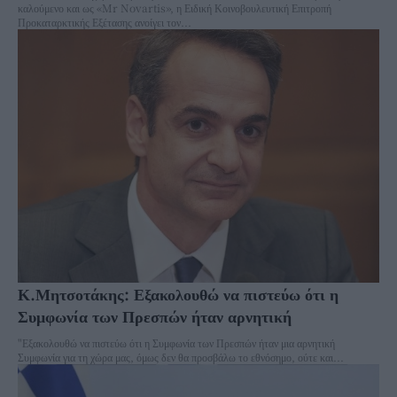
καλούμενο και ως «Mr Novartis», η Ειδική Κοινοβουλευτική Επιτροπή
Προκαταρκτικής Εξέτασης ανοίγει τον...
Κ.Μητσοτάκης: Εξακολουθώ να πιστεύω ότι η
Συμφωνία των Πρεσπών ήταν αρνητική
"Εξακολουθώ να πιστεύω ότι η Συμφωνία των Πρεσπών ήταν μια αρνητική
Συμφωνία για τη χώρα μας, όμως δεν θα προσβάλω το εθνόσημο, ούτε και...