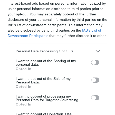
interest-based ads based on personal information utilized by
us or personal information disclosed to third parties prior to
your opt-out. You may separately opt-out of the further
disclosure of your personal information by third parties on the
IAB’s list of downstream participants. This information may
also be disclosed by us to third parties on the
IAB’s List of
Αναθεώρηση: ΝΔ και ΣΥΡΙΖΑ συμφώνησαν σε δύο
Downstream Participants
that may further disclose it to other
άρθρα
third parties.
Ευρεία συναινετική πλειοψηφία καταγράφηκε στην Επιτροπή Αναθεώρησης του
Συντάγματος, στην έκτη θεματική ενότητα, που αφορούσε το άρθρο 96 και τη
Personal Data Processing Opt Outs
πρόταση της ΝΔ για...
I want to opt-out of the Sharing of my
personal data.
Opted In
I want to opt-out of the Sale of my
Personal Data.
Opted In
I want to opt-out of processing my
Personal Data for Targeted Advertising.
Opted In
I want to opt-out of Collection, Use,