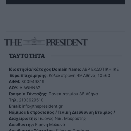
TAYTOTHTA
Ιδιοκτησία/ Κάτοχος Domain Name:
ΑBP ΕΚΔΟΤΙΚΗ ΙΚΕ
Έδρα Επιχείρησης:
Κολοκοτρώνη 49 Αθήνα, 10560
ΑΦΜ:
800949819
ΔΟΥ:
Α ΑΘΗΝΑΣ
Γραφεία Σύνταξης:
Πανεπιστημίου 38 Αθήνα
Tηλ.
2103629510
Email:
info@thepresident.gr
Νόμιμος Εκπρόσωπος / Γενική Διεύθυνση Εταιρίας /
Διαχειριστής:
Γιώργος Νικ. Μουρούτης
Διευθυντής:
Ειρήνη Μυλωνά
Διευθυντής Σύνταξης:
Κώστας Πασίσης