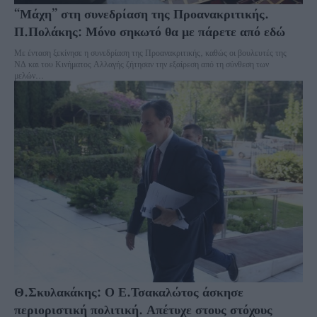
“Μάχη” στη συνεδρίαση της Προανακριτικής.
Π.Πολάκης: Μόνο σηκωτό θα με πάρετε από εδώ
Με ένταση ξεκίνησε η συνεδρίαση της Προανακριτικής, καθώς οι βουλευτές της
ΝΔ και του Κινήματος Αλλαγής ζήτησαν την εξαίρεση από τη σύνθεση των
μελών...
Θ.Σκυλακάκης: Ο Ε.Τσακαλώτος άσκησε
περιοριστική πολιτική. Απέτυχε στους στόχους