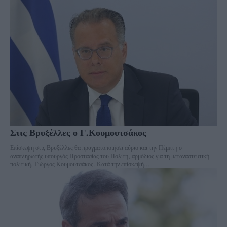
Στις Βρυξέλλες ο Γ.Κουμουτσάκος
Επίσκεψη στις Βρυξέλλες θα πραγματοποιήσει αύριο και την Πέμπτη ο
αναπληρωτής υπουργός Προστασίας του Πολίτη, αρμόδιος για τη μεταναστευτική
πολιτική, Γιώργος Κουμουτσάκος. Κατά την επίσκεψή...