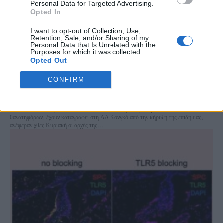
Personal Data for Targeted Advertising.
Opted In
I want to opt-out of Collection, Use,
Retention, Sale, and/or Sharing of my
Personal Data that Is Unrelated with the
Purposes for which it was collected.
Opted Out
ΛΔ Κονγκό: 1.000 κρούσματα του Έμπολα σε 10
CONFIRM
μέρες
Συνολικά 3.200 κρούσματα του Έμπολα, συμπεριλαμβανομένων 1.405
θανατηφόρων, έχουν καταγραφεί στη ΛΔ Κονγκό από την κήρυξη της επιδημίας,
ανέφεραν χθες Κυριακή οι αρχές της...