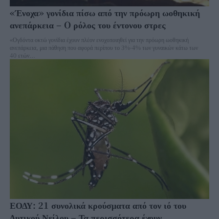
«Ένοχα» γονίδια πίσω από την πρόωρη ωοθηκική
ανεπάρκεια – O ρόλος του έντονου στρες
«Ογδόντα οκτώ γονίδια έχουν πλέον ενοχοποιηθεί για την πρόωρη ωοθηκική
ανεπάρκεια, μια πάθηση που αφορά περίπου το 3%-4% των γυναικών κάτω των
40 ετών...
ΕΟΔΥ: 21 συνολικά κρούσματα από τον ιό του
Δυτικού Νείλου – Τα περισσότερα έχουν