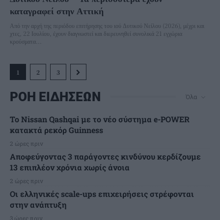
καταγραφεί στην Αττική
Από την αρχή της περιόδου επιτήρησης του ιού Δυτικού Νείλου (2026), μέχρι και
χτες, 22 Ιουλίου, έχουν διαγνωστεί και διερευνηθεί συνολικά 21 εγχώρια
κρούσματα...
1
2
3
ΡΟΗ ΕΙΔΗΣΕΩΝ
Όλα
Το Nissan Qashqai με το νέο σύστημα e-POWER
κατακτά ρεκόρ Guinness
2 ώρες πριν
Αποφεύγοντας 3 παράγοντες κινδύνου κερδίζουμε
13 επιπλέον χρόνια χωρίς άνοια
2 ώρες πριν
Οι ελληνικές scale-ups επιχειρήσεις στρέφονται
στην ανάπτυξη
3 ώρες πριν