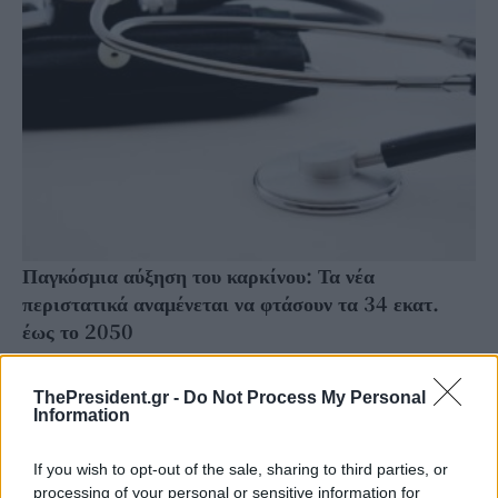
Παγκόσμια αύξηση του καρκίνου: Τα νέα
περιστατικά αναμένεται να φτάσουν τα 34 εκατ.
έως το 2050
Ο καρκίνος εξακολουθεί να αποτελεί μία από τις μεγαλύτερες προκλήσεις για τη
δημόσια υγεία παγκοσμίως. Νέα στοιχεία της Αμερικανικής Αντικαρκινικής
ThePresident.gr -
Do Not Process My Personal
Εταιρείας (American Cancer Society...
Information
If you wish to opt-out of the sale, sharing to third parties, or
processing of your personal or sensitive information for