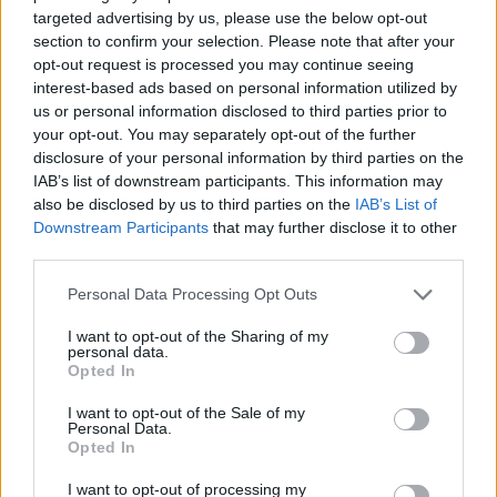
targeted advertising by us, please use the below opt-out
section to confirm your selection. Please note that after your
opt-out request is processed you may continue seeing
interest-based ads based on personal information utilized by
us or personal information disclosed to third parties prior to
your opt-out. You may separately opt-out of the further
disclosure of your personal information by third parties on the
IAB’s list of downstream participants. This information may
also be disclosed by us to third parties on the
IAB’s List of
Downstream Participants
that may further disclose it to other
ΕΟΔΥ: Η ηπατίτιδα παραμένει «σιωπηλό»
third parties.
πρόβλημα δημόσιας υγείας
Personal Data Processing Opt Outs
Με αφορμή την Παγκόσμια Ημέρα Ιογενούς Ηπατίτιδας (28 Ιουλίου), ο Εθνικός
Οργανισμός Δημόσιας Υγείας (ΕΟΔΥ) αναδεικνύει τη σημασία της πρόληψης, της
I want to opt-out of the Sharing of my
έγκαιρης διάγνωσης και...
personal data.
Opted In
I want to opt-out of the Sale of my
Personal Data.
Opted In
I want to opt-out of processing my