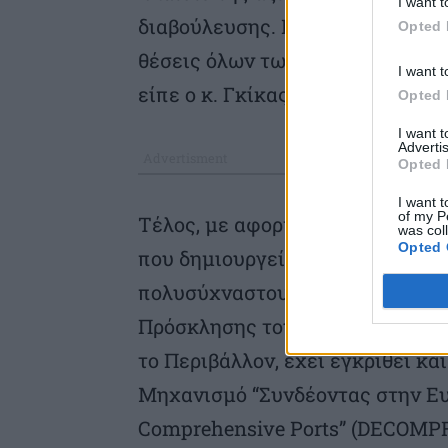
I want t
διαβούλευσης. Να καταγραφούν, 
Opted 
θέσεις όλων των εμπλεκομένων 
I want t
είπε ο κ. Γκίκας.
Opted 
I want 
Advertis
Opted 
I want t
of my P
Τέλος, με αφορμή την παρατήρη
was col
Opted 
που δημιουργείται και για το π
πολυσύχναστου του λιμένος, εν
Πρόσκλησης του Εκτελεστικού Ορ
το Περιβάλλον, έχει εγκριθεί κα
Μηχανισμό “Συνδέοντας στην Ευρ
Comprehensive Ports” (DECOMPR