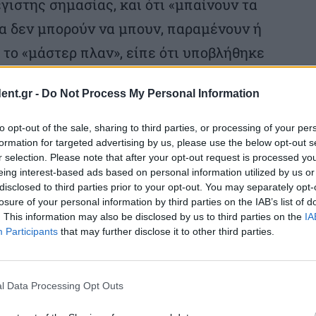
γιστης σημασίας, και ότι «μπαίνουν τα
σα δεν μπορούν να μπουν, παραμένουν ή
 το «μάστερ πλαν», είπε ότι υποβλήθηκε
ήρξε θετική γνωμοδότηση υπό όρους από
ent.gr -
Do Not Process My Personal Information
άπτυξης Λιμένων, η τελική έγκριση
Διάταγμα και μάλιστα με ενσωματωμένη
to opt-out of the sale, sharing to third parties, or processing of your per
formation for targeted advertising by us, please use the below opt-out s
r selection. Please note that after your opt-out request is processed y
eing interest-based ads based on personal information utilized by us or
disclosed to third parties prior to your opt-out. You may separately opt-
σε ακόμη ότι «η κυβέρνηση αντιμετωπίζει
losure of your personal information by third parties on the IAB’s list of
οινωνίας και των θεσμικών οργάνων της
. This information may also be disclosed by us to third parties on the
IA
Participants
that may further disclose it to other third parties.
αρότητα. Το γεγονός ότι ο Δήμος Ραφήνας
σαν αρνητικές γνωμοδοτήσεις
αδικασίας και συνυπολογίζεται στο
l Data Processing Opt Outs
άλλωστε είναι και το νόημα της θεσμικής