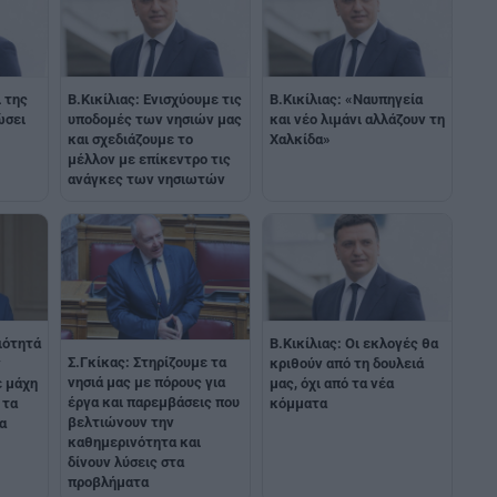
ι της
Β.Κικίλιας: Ενισχύουμε τις
Β.Κικίλιας: «Ναυπηγεία
ώσει
υποδομές των νησιών μας
και νέο λιμάνι αλλάζουν τη
και σχεδιάζουμε το
Χαλκίδα»
μέλλον με επίκεντρο τις
ανάγκες των νησιωτών
ιότητά
Β.Κικίλιας: Οι εκλογές θα
Σ.Γκίκας: Στηρίζουμε τα
ν
κριθούν από τη δουλειά
νησιά μας με πόρους για
ε μάχη
μας, όχι από τα νέα
έργα και παρεμβάσεις που
 τα
κόμματα
βελτιώνουν την
α
καθημερινότητα και
δίνουν λύσεις στα
προβλήματα