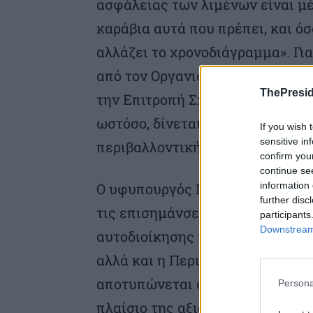
ασφάλειας των λιμένων είναι μέ
καράβια αυτά που πρέπει, και ό
αλλάζει το χρονοδιάγραμμα». Για
από τον Οργανισμό Λιμένος, υπ
ThePresid
την Επιτροπή Σχεδιασμού και Αν
ωστόσο, δίνεται με Προεδρικό 
If you wish 
sensitive in
περιβαλλοντική έγκριση.
confirm you
continue se
information 
Ο υφυπουργός Ναυτιλίας πρόσθε
further disc
τις επισημάνσεις της τοπικής κ
participants
Downstream 
αυτοδιοίκησης με τη δέουσα σοβ
αλλά και η Περιφέρεια διατύπω
αποτυπώνεται στο φάκελο της δι
Persona
πλαίσιο της αξιολόγησης. Αυτό 