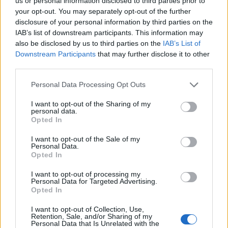
us or personal information disclosed to third parties prior to
Οι ΗΠΑ βομβάρδισαν στόχους
Νέα πλήγματα των ΗΠΑ στο
your opt-out. You may separately opt-out of the further
στο Ιράν και επανέφεραν τις
Ιράν - Η Τεχεράνη επιτέθηκε
disclosure of your personal information by third parties on the
κυρώσεις για το πετρέλαιο -
σε αμερικανικές βάσεις σε
IAB’s list of downstream participants. This information may
«Αποφασιστική» απάντηση
Μπαχρέιν και Κουβέιτ
also be disclosed by us to third parties on the
IAB’s List of
υπόσχεται η Τεχεράνη
Downstream Participants
that may further disclose it to other
third parties.
Personal Data Processing Opt Outs
I want to opt-out of the Sharing of my
personal data.
Opted In
Μέση Ανατολή: ΗΠΑ και Ιράν
I want to opt-out of the Sale of my
εξαπέλυσαν επιθέσεις στα
Personal Data.
Στενά του Ορμούζ
Οι ΗΠΑ πλήττουν το Ιράν - Η
Opted In
Τεχεράνη ανταποδίδει
στοχοποιώντας αμερικανική
I want to opt-out of processing my
Personal Data for Targeted Advertising.
βάση
Opted In
I want to opt-out of Collection, Use,
Retention, Sale, and/or Sharing of my
Personal Data that Is Unrelated with the