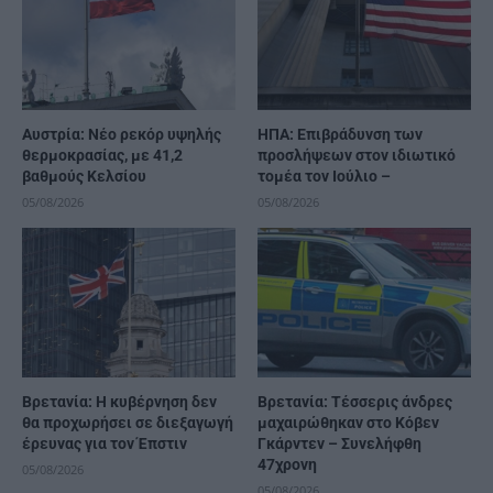
Αυστρία: Νέο ρεκόρ υψηλής
ΗΠΑ: Επιβράδυνση των
θερμοκρασίας, με 41,2
προσλήψεων στον ιδιωτικό
βαθμούς Κελσίου
τομέα τον Ιούλιο –
05/08/2026
05/08/2026
Βρετανία: Η κυβέρνηση δεν
Βρετανία: Τέσσερις άνδρες
θα προχωρήσει σε διεξαγωγή
μαχαιρώθηκαν στο Κόβεν
έρευνας για τον Έπστιν
Γκάρντεν – Συνελήφθη
47χρονη
05/08/2026
05/08/2026