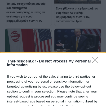
Το Ιράν στοχοποίησε ραντάρ
και συστήματα
Συνεχίζονται οι εχθροπραξίες
αντιαεροπορικής άμυνας σε
στη Μέση Ανατολή:
αντίποινα για τους
Βομβαρδισμοί των ΗΠΑ,
βομβαρδισμούς των ΗΠΑ
αντίποινα του Ιράν
Μέση Ανατολή: Κλιμακώνεται
ΗΠΑ-Ιράν: Η εκεχειρία
ThePresident.gr -
Do Not Process My Personal
η ένταση ΗΠΑ-Ιράν με
δοκιμάζεται – 8 Ιρανοί νεκροί,
Information
ανταλλαγή πληγμάτων και
ο Τραμπ απειλεί και το
κατηγοριών
πετρέλαιο ανεβαίνει
If you wish to opt-out of the sale, sharing to third parties, or
processing of your personal or sensitive information for
targeted advertising by us, please use the below opt-out
section to confirm your selection. Please note that after your
opt-out request is processed you may continue seeing
interest-based ads based on personal information utilized by