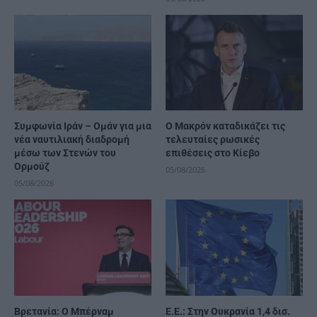
Συμφωνία Ιράν – Ομάν για μια
Ο Μακρόν καταδικάζει τις
νέα ναυτιλιακή διαδρομή
τελευταίες ρωσικές
μέσω των Στενών του
επιθέσεις στο Κίεβο
Ορμούζ
05/08/2026
05/08/2026
Βρετανία: Ο Μπέρναμ
Ε.Ε.: Στην Ουκρανία 1,4 δισ.