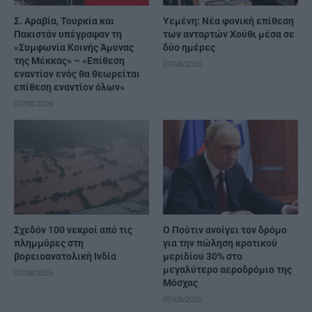
Σ. Αραβία, Τουρκία και
Υεμένη: Νέα φονική επίθεση
Πακιστάν υπέγραψαν τη
των ανταρτών Χούθι μέσα σε
«Συμφωνία Κοινής Άμυνας
δύο ημέρες
της Μέκκας» – «Επίθεση
07/08/2026
εναντίον ενός θα θεωρείται
επίθεση εναντίον όλων»
07/08/2026
Σχεδόν 100 νεκροί από τις
Ο Πούτιν ανοίγει τον δρόμο
πλημμύρες στη
για την πώληση κρατικού
βορειοανατολική Ινδία
μεριδίου 30% στο
μεγαλύτερο αεροδρόμιο της
07/08/2026
Μόσχας
07/08/2026