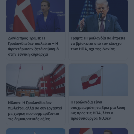
Δανία προς Τραμπ: Η
Τραμπ: Η Γροιλανδία θα έπρεπε
Γροιλανδία δεν πωλείται – Η
να βρίσκεται υπό τον έλεγχο
Φρεντέρικσεν ζητά σεβασμό
των ΗΠΑ, όχι της Δανίας
στην εθνική κυριαρχία
Η Γροιλανδία είναι
Νίλσεν: Η Γροιλανδία δεν
υποχρεωμένη να βρει μια λύση
πωλείται αλλά θα συνεργαστεί
ως προς τις ΗΠΑ, λέει ο
με χώρες που συμμερίζονται
πρωθυπουργός Νίλσεν
τις δημοκρατικές αξίες