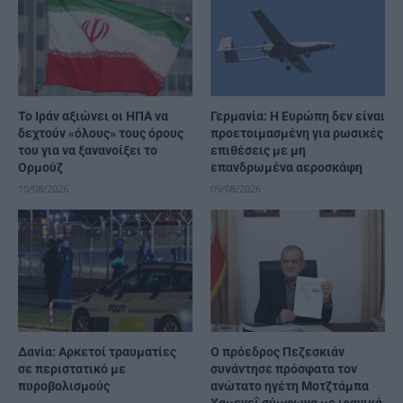
Το Ιράν αξιώνει οι ΗΠΑ να
Γερμανία: Η Ευρώπη δεν είναι
δεχτούν «όλους» τους όρους
προετοιμασμένη για ρωσικές
του για να ξανανοίξει το
επιθέσεις με μη
Ορμούζ
επανδρωμένα αεροσκάφη
10/08/2026
09/08/2026
Δανία: Αρκετοί τραυματίες
Ο πρόεδρος Πεζεσκιάν
σε περιστατικό με
συνάντησε πρόσφατα τον
πυροβολισμούς
ανώτατο ηγέτη Μοτζτάμπα