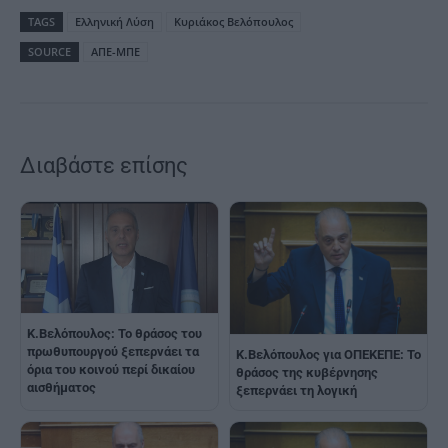
TAGS
Ελληνική Λύση
Κυριάκος Βελόπουλος
SOURCE
ΑΠΕ-ΜΠΕ
Διαβάστε επίσης
Κ.Βελόπουλος: Το θράσος του
πρωθυπουργού ξεπερνάει τα
Κ.Βελόπουλος για ΟΠΕΚΕΠΕ: Το
όρια του κοινού περί δικαίου
θράσος της κυβέρνησης
αισθήματος
ξεπερνάει τη λογική