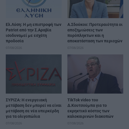
Ελ.Λύση: Η μη επιστροφή των
Α.Σδούκου: Προτεραιότητα οι
Patriot από την Σ.Αραβία
αποζημιώσεις των
ισοδυναμεί με εσχάτη
πυρόπληκτων και η
προδοσία
αποκατάσταση των περιοχών
07/08/2026
07/08/2026
ΣΥΡΙΖΑ: Η ενεργειακή
TikTok video του
μετάβαση δεν μπορεί να είναι
Δ.Κουτσούμπα για το
μετάβαση σε νέα υπερκέρδη
εκρηκτικό κόστος των
για τα ολιγοπώλια
καλοκαιρινών διακοπών
07/08/2026
07/08/2026