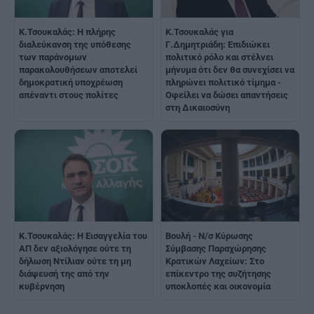
Κ.Τσουκαλάς: Η πλήρης
Κ.Τσουκαλάς για
διαλεύκανση της υπόθεσης
Γ.Δημητριάδη: Eπιδιώκει
των παράνομων
πολιτικό ρόλο και στέλνει
παρακολουθήσεων αποτελεί
μήνυμα ότι δεν θα συνεχίσει να
δημοκρατική υποχρέωση
πληρώνει πολιτικό τίμημα -
απέναντι στους πολίτες
Οφείλει να δώσει απαντήσεις
στη Δικαιοσύνη
Κ.Τσουκαλάς: Η Εισαγγελία του
Βουλή - Ν/σ Κύρωσης
ΑΠ δεν αξιολόγησε ούτε τη
Σύμβασης Παραχώρησης
δήλωση Ντίλιαν ούτε τη μη
Κρατικών Λαχείων: Στο
διάψευσή της από την
επίκεντρο της συζήτησης
κυβέρνηση
υποκλοπές και οικονομία