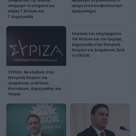
Διαφάνειας της Βουλής
αφήσουμε να μεθοδεύσετε
απέρριψε τα αιτήματα για
ακόμη ένα κοινοβουλευτικό
κλήση Τ.Ντίλιαν και
πραξικόπημα"
Γ.Δημητριάδη
Ακρόαση του επιχειρηματία
Ταλ Ντίλιαν και του Γρηγόρη
Δημητριάδη στην Επιτροπή
Θεσμών και Διαφάνειας ζητά
το ΠΑΣΟΚ
ΣΥΡΙΖΑ: Να κληθούν στην
Επιτροπή Θεσμών και
Διαφάνειας οι Ντίλιαν,
Κοντολέων, Δημητριάδης και
Harpaz