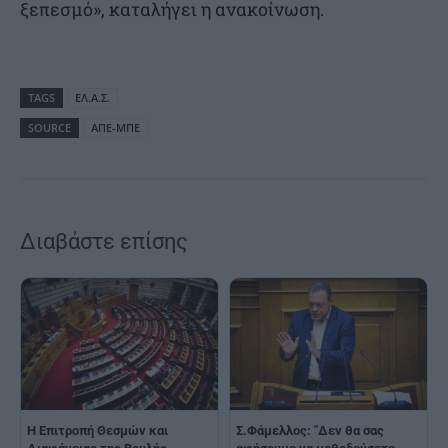
ξεπεσμό», καταλήγει η ανακοίνωση.
TAGS
ΕΛ.Α.Σ.
SOURCE
ΑΠΕ-ΜΠΕ
Διαβάστε επίσης
Η Επιτροπή Θεσμών και
Σ.Φάμελλος: "Δεν θα σας