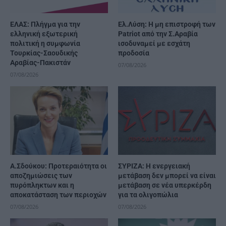
ΕΛΑΣ: Πλήγμα για την
Ελ.Λύση: Η μη επιστροφή των
ελληνική εξωτερική
Patriot από την Σ.Αραβία
πολιτική η συμφωνία
ισοδυναμεί με εσχάτη
Τουρκίας-Σαουδικής
προδοσία
Αραβίας-Πακιστάν
07/08/2026
07/08/2026
Α.Σδούκου: Προτεραιότητα οι
ΣΥΡΙΖΑ: Η ενεργειακή
αποζημιώσεις των
μετάβαση δεν μπορεί να είναι
πυρόπληκτων και η
μετάβαση σε νέα υπερκέρδη
αποκατάσταση των περιοχών
για τα ολιγοπώλια
07/08/2026
07/08/2026