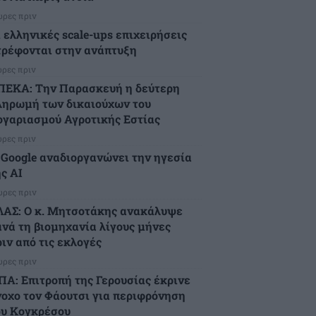
ώρες πριν
ι ελληνικές scale-ups επιχειρήσεις
τρέφονται στην ανάπτυξη
ώρες πριν
ΠΕΚΑ: Την Παρασκευή η δεύτερη
ληρωμή των δικαιούχων του
ογαριασμού Αγροτικής Εστίας
ώρες πριν
 Google αναδιοργανώνει την ηγεσία
ς AI
ώρες πριν
ΛΑΣ: Ο κ. Μητσοτάκης ανακάλυψε
ανά τη βιομηχανία λίγους μήνες
ιν από τις εκλογές
ώρες πριν
ΠΑ: Επιτροπή της Γερουσίας έκρινε
νοχο τον Φάουτσι για περιφρόνηση
ου Κογκρέσου