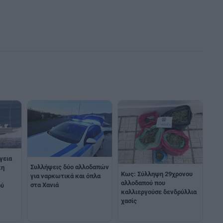
γεια
Συλλήψεις δύο αλλοδαπών
κη
Κως: Σύλληψη 29χρονου
για ναρκωτικά και όπλα
αλλοδαπού που
στα Χανιά
ού
καλλιεργούσε δενδρύλλια
χασίς