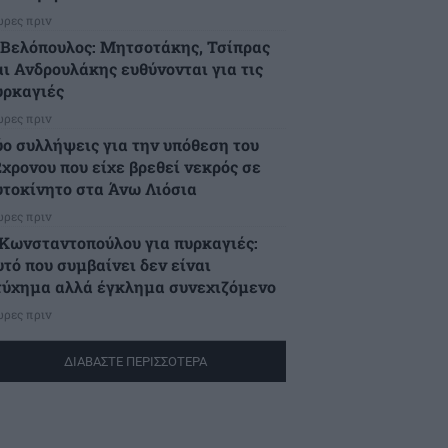
ώρες πριν
.Βελόπουλος: Μητσοτάκης, Τσίπρας
αι Ανδρουλάκης ευθύνονται για τις
υρκαγιές
ώρες πριν
ύο συλλήψεις για την υπόθεση του
2χρονου που είχε βρεθεί νεκρός σε
υτοκίνητο στα Άνω Λιόσια
ώρες πριν
.Κωνσταντοπούλου για πυρκαγιές:
υτό που συμβαίνει δεν είναι
τύχημα αλλά έγκλημα συνεχιζόμενο
ώρες πριν
ΔΙΑΒΑΣΤΕ ΠΕΡΙΣΣΟΤΕΡΑ