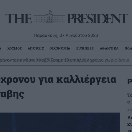
Παρασκευή, 07 Αυγούστου 2026
Α
ΚΟΣΜΟΣ
ΑΠΟΨΕΙΣ
ΟΙΚΟΝΟΜΙΑ
BUSINESS
ΑΘΛΗΤΙΚΑ
ΠΟΛ
άγοντες κινδύνου κερδίζουμε 13 επιπλέον χρόνια χωρίς άνοια
χρονου για καλλιέργεια
Ρ
ναβης
Τ
e
4 
Α
κ
χ