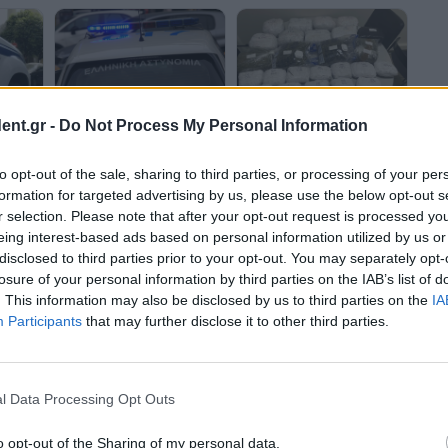
Χανιά: Σύλληψη για
ent.gr -
Do Not Process My Personal Information
Χανιά: Συνελήφθη
άσεις
ναρκωτικά και όπλα
κατηγορούμενος για
λων,
κατοχή και διακίνηση
to opt-out of the sale, sharing to third parties, or processing of your per
ναρκωτικών και
formation for targeted advertising by us, please use the below opt-out s
παραβάσεις που αφορούν
r selection. Please note that after your opt-out request is processed y
σε όπλα
eing interest-based ads based on personal information utilized by us or
disclosed to third parties prior to your opt-out. You may separately opt-
losure of your personal information by third parties on the IAB’s list of
. This information may also be disclosed by us to third parties on the
IA
Participants
that may further disclose it to other third parties.
l Data Processing Opt Outs