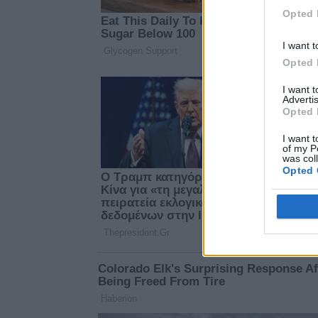
I want t
Opted 
I want t
Opted 
I want 
Advertis
Opted 
I want t
of my P
was col
Opted 