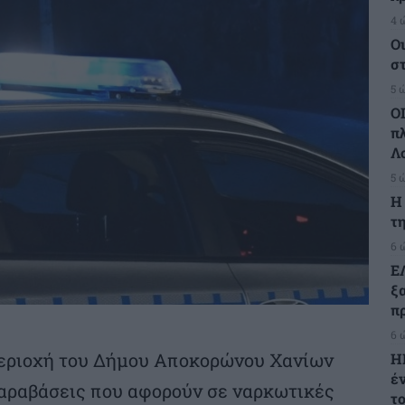
4 
Ο
σ
5 
Ο
π
Λ
5 
H
τη
6 
Ε
ξ
πρ
6 
περιοχή του Δήμου Αποκορώνου Χανίων
Η
έ
αραβάσεις που αφορούν σε ναρκωτικές
τ