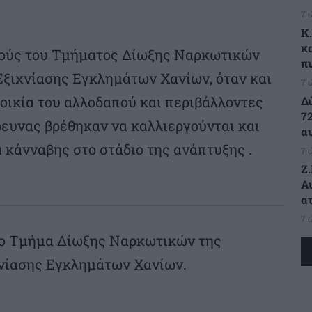
7 
K
κ
κούς του Τμήματος Δίωξης Ναρκωτικών
π
Εξιχνίασης Εγκλημάτων Χανίων, όταν και
7 
οικία του αλλοδαπού και περιβάλλοντες
Δ
7
ρευνας βρέθηκαν να καλλιεργούνται και
α
 κάνναβης στο στάδιο της ανάπτυξης .
7 
Ζ
Α
α
7 
το Τμήμα Δίωξης Ναρκωτικών της
χνίασης Εγκλημάτων Χανίων.