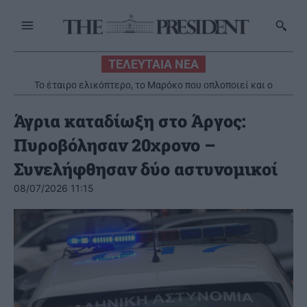
ΤΕΛΕΥΤΑΙΑ ΝΕΑ
Το έταιρο ελικόπτερο, το Μαρόκο που οπλοποιεί και ο
κρεοπαγγελός – Γράφει η Αγγελική Κώττη
Άγρια καταδίωξη στο Άργος:
Πυροβόλησαν 20χρονο –
Συνελήφθησαν δύο αστυνομικοί
08/07/2026 11:15