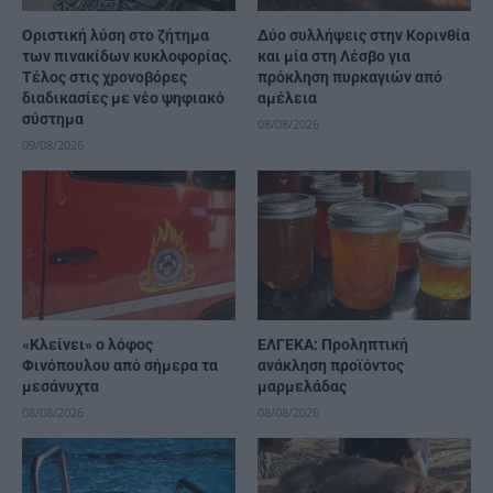
Οριστική λύση στο ζήτημα
Δύο συλλήψεις στην Κορινθία
των πινακίδων κυκλοφορίας.
και μία στη Λέσβο για
Τέλος στις χρονοβόρες
πρόκληση πυρκαγιών από
διαδικασίες με νέο ψηφιακό
αμέλεια
σύστημα
08/08/2026
09/08/2026
«Κλείνει» ο λόφος
ΕΛΓΕΚΑ: Προληπτική
Φινόπουλου από σήμερα τα
ανάκληση προϊόντος
μεσάνυχτα
μαρμελάδας
08/08/2026
08/08/2026