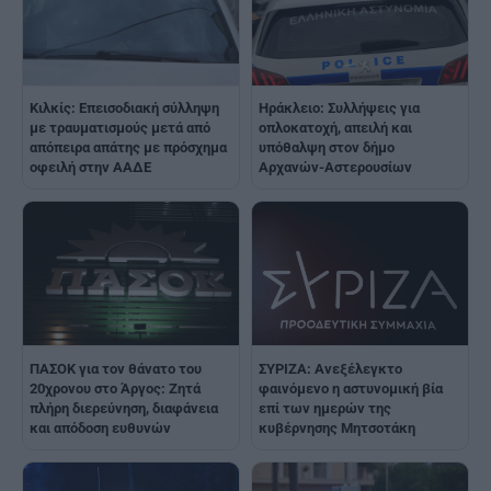
Ηράκλειο: Συλλήψεις για
Κιλκίς: Επεισοδιακή σύλληψη
οπλοκατοχή, απειλή και
με τραυματισμούς μετά από
υπόθαλψη στον δήμο
απόπειρα απάτης με πρόσχημα
Αρχανών-Αστερουσίων
οφειλή στην ΑΑΔΕ
ΠΑΣΟΚ για τον θάνατο του
ΣΥΡΙΖΑ: Ανεξέλεγκτο
20χρονου στο Άργος: Ζητά
φαινόμενο η αστυνομική βία
πλήρη διερεύνηση, διαφάνεια
επί των ημερών της
και απόδοση ευθυνών
κυβέρνησης Μητσοτάκη