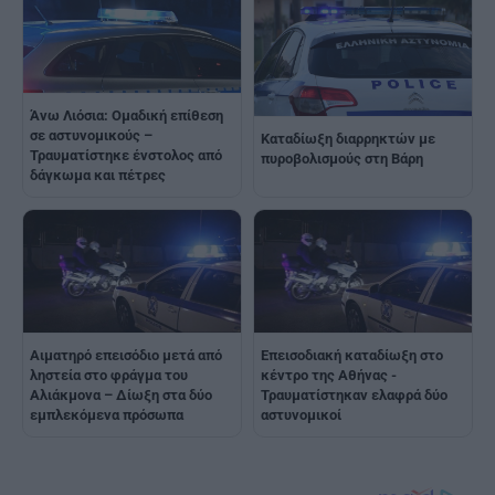
Άνω Λιόσια: Ομαδική επίθεση
σε αστυνομικούς –
Καταδίωξη διαρρηκτών με
Τραυματίστηκε ένστολος από
πυροβολισμούς στη Βάρη
δάγκωμα και πέτρες
Αιματηρό επεισόδιο μετά από
Επεισοδιακή καταδίωξη στο
ληστεία στο φράγμα του
κέντρο της Αθήνας -
Αλιάκμονα – Δίωξη στα δύο
Τραυματίστηκαν ελαφρά δύο
εμπλεκόμενα πρόσωπα
αστυνομικοί