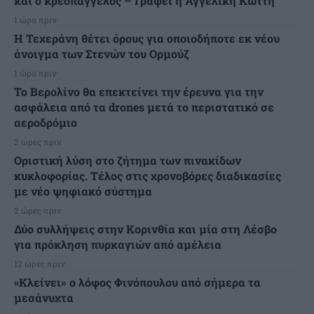
και ο κρεοπαγγελός – Γράφει η Αγγελική Κώττη
1 ώρα πριν
Η Τεχεράνη θέτει όρους για οποιοδήποτε εκ νέου
άνοιγμα των Στενών του Ορμούζ
1 ώρα πριν
Το Βερολίνο θα επεκτείνει την έρευνα για την
ασφάλεια από τα drones μετά το περιστατικό σε
αεροδρόμιο
2 ώρες πριν
Οριστική λύση στο ζήτημα των πινακίδων
κυκλοφορίας. Τέλος στις χρονοβόρες διαδικασίες
με νέο ψηφιακό σύστημα
2 ώρες πριν
Δύο συλλήψεις στην Κορινθία και μία στη Λέσβο
για πρόκληση πυρκαγιών από αμέλεια
12 ώρες πριν
«Κλείνει» ο λόφος Φινόπουλου από σήμερα τα
μεσάνυχτα