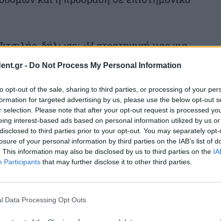
ιτσιλής, δήλωσε: «Η στρατηγική μας για
αρκή ανάπτυξη του ανθρώπινου δυναμικού
ent.gr -
Do Not Process My Personal Information
ν ακαδημαϊκή κοινότητα. Η συνεργασία μας
to opt-out of the sale, sharing to third parties, or processing of your per
ηματοοικονομικής του ΠΑΔΑ δημιουργεί
formation for targeted advertising by us, please use the below opt-out s
r selection. Please note that after your opt-out request is processed y
 γνώσης και καλών πρακτικών, με στόχο
eing interest-based ads based on personal information utilized by us or
ή δημόσια διοίκηση.»
disclosed to third parties prior to your opt-out. You may separately opt-
losure of your personal information by third parties on the IAB’s list of
. This information may also be disclosed by us to third parties on the
IA
Participants
that may further disclose it to other third parties.
ς του ΠΑΔΑ, Καθηγητής Παναγιώτης
l Data Processing Opt Outs
ή του Μνημονίου Εκπαιδευτικής και