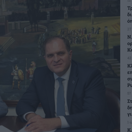
Τ
δ
ό
27
Ν.
ο
Κ
42
Κ
ε
σ
Ρ
57
Σ
δ
γ
1 
Κ