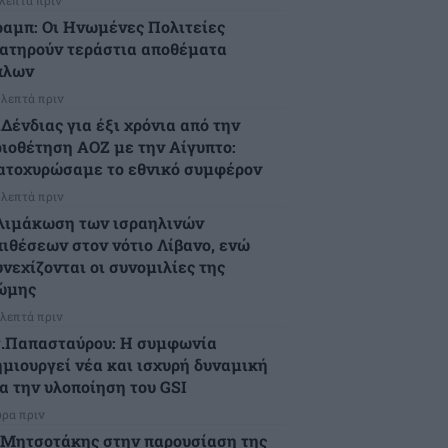
ραμπ: Οι Ηνωμένες Πολιτείες
ιατηρούν τεράστια αποθέματα
πλων
 λεπτά πριν
Δένδιας για έξι χρόνια από την
ριοθέτηση ΑΟΖ με την Αίγυπτο:
ατοχυρώσαμε το εθνικό συμφέρον
 λεπτά πριν
λιμάκωση των ισραηλινών
πιθέσεων στον νότιο Λίβανο, ενώ
υνεχίζονται οι συνομιλίες της
ώμης
 λεπτά πριν
τ.Παπασταύρου: Η συμφωνία
ημιουργεί νέα και ισχυρή δυναμική
ια την υλοποίηση του GSI
ώρα πριν
.Μητσοτάκης στην παρουσίαση της