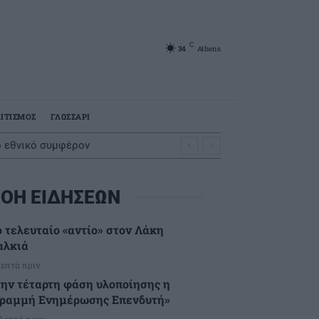
C
34
Athens
ΙΤΙΣΜΟΣ
ΓΛΩΣΣΑΡΙ
ο εθνικό συμφέρον
ΟΗ ΕΙΔΗΣΕΩΝ
ο τελευταίο «αντίο» στον Λάκη
αλκιά
λεπτά πριν
την τέταρτη φάση υλοποίησης η
Γραμμή Ενημέρωσης Επενδυτή»
 λεπτά πριν