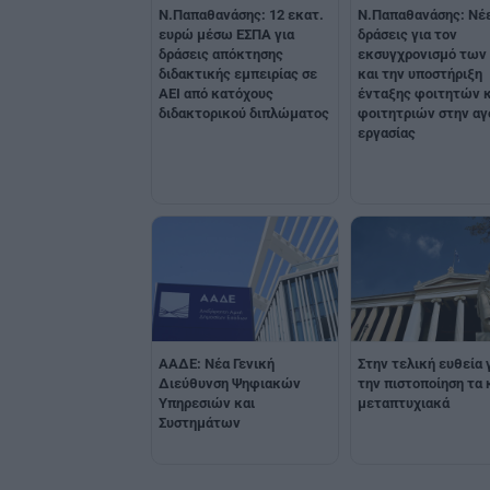
Ν.Παπαθανάσης: 12 εκατ.
Ν.Παπαθανάσης: Νέ
ευρώ μέσω ΕΣΠΑ για
δράσεις για τον
δράσεις απόκτησης
εκσυγχρονισμό των 
διδακτικής εμπειρίας σε
και την υποστήριξη
ΑΕΙ από κατόχους
ένταξης φοιτητών κ
διδακτορικού διπλώματος
φοιτητριών στην αγ
εργασίας
ΑΑΔΕ: Νέα Γενική
Στην τελική ευθεία 
Διεύθυνση Ψηφιακών
την πιστοποίηση τα 
Υπηρεσιών και
μεταπτυχιακά
Συστημάτων