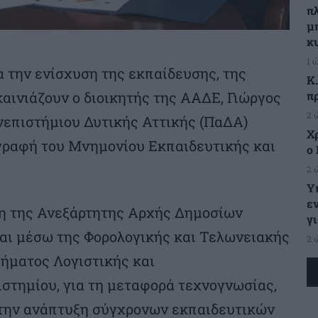
π
μ
κ
1 
α την ενίσχυση της εκπαίδευσης, της
Κ
π
καινιάζουν ο διοικητής της ΑΑΔΕ, Γιώργος
2 
νεπιστήμιου Δυτικής Αττικής (ΠαΔΑ)
Χ
γραφή του Μνημονίου Εκπαιδευτικής και
ο 
2 
Υ
ε
η της Ανεξάρτητης Αρχής Δημοσίων
γ
ται μέσω της Φορολογικής και Τελωνειακής
2 
ήματος Λογιστικής και
στημίου, για τη μεταφορά τεχνογνωσίας,
 την ανάπτυξη σύγχρονων εκπαιδευτικών