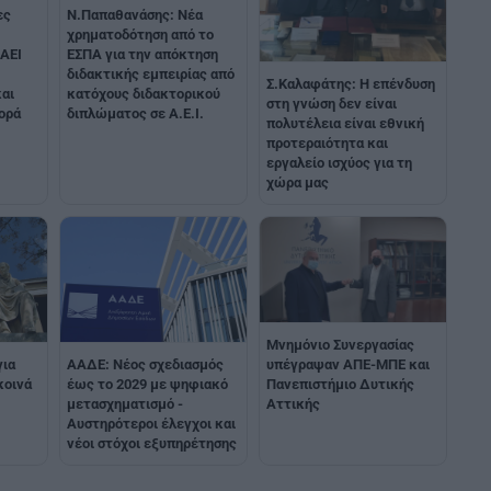
ες
Ν.Παπαθανάσης: Νέα
χρηματοδότηση από το
ΑΕΙ
ΕΣΠΑ για την απόκτηση
διδακτικής εμπειρίας από
Σ.Καλαφάτης: Η επένδυση
αι
κατόχους διδακτορικού
στη γνώση δεν είναι
ορά
διπλώματος σε Α.Ε.Ι.
πολυτέλεια είναι εθνική
προτεραιότητα και
εργαλείο ισχύος για τη
χώρα μας
Μνημόνιο Συνεργασίας
για
ΑΑΔΕ: Νέος σχεδιασμός
υπέγραψαν ΑΠΕ-ΜΠΕ και
κοινά
έως το 2029 με ψηφιακό
Πανεπιστήμιο Δυτικής
μετασχηματισμό -
Αττικής
Αυστηρότεροι έλεγχοι και
νέοι στόχοι εξυπηρέτησης