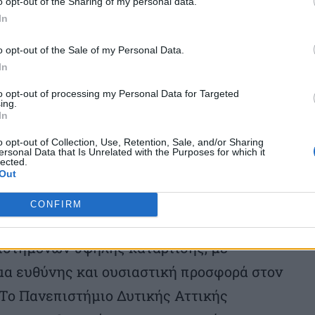
o opt-out of the Sharing of my personal data.
ην Ανεξάρτητη Αρχή Δημοσίων Εσόδων
In
ασία που ενισχύει τη διασύνδεση του
o opt-out of the Sale of my Personal Data.
με τη δημόσια διοίκηση και την κοινωνία.
In
τοοικονομικής, με το υψηλού επιπέδου και
to opt-out of processing my Personal Data for Targeted
ών του, τη σύγχρονη εκπαιδευτική του
ing.
In
τική του κατεύθυνση, προσφέρει στους
o opt-out of Collection, Use, Retention, Sale, and/or Sharing
για να ανταποκριθούν στις απαιτήσεις της
ersonal Data that Is Unrelated with the Purposes for which it
lected.
 να διαγράψουν μια επιτυχημένη
Out
ό αυτή τη συνεργασία δημιουργούνται
CONFIRM
ευνας και απόκτησης πολύτιμης εμπειρίας,
ιστημόνων υψηλής κατάρτισης, με
μα ευθύνης και ουσιαστική προσφορά στον
. Το Πανεπιστήμιο Δυτικής Αττικής