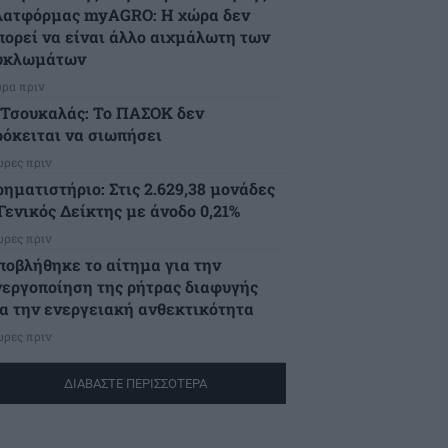
λατφόρμας myAGRO: Η χώρα δεν
πορεί να είναι άλλο αιχμάλωτη των
υκλωμάτων
ώρα πριν
.Τσουκαλάς: Το ΠΑΣΟΚ δεν
ρόκειται να σιωπήσει
ώρες πριν
ρηματιστήριο: Στις 2.629,38 μονάδες
Γενικός Δείκτης με άνοδο 0,21%
ώρες πριν
ποβλήθηκε το αίτημα για την
νεργοποίηση της ρήτρας διαφυγής
ια την ενεργειακή ανθεκτικότητα
ώρες πριν
ΔΙΑΒΑΣΤΕ ΠΕΡΙΣΣΟΤΕΡΑ