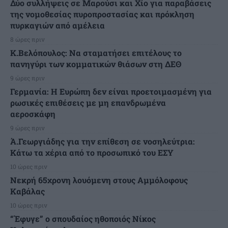
Δύο συλλήψεις σε Μαρούσι και Χίο για παραβάσεις
της νομοθεσίας πυροπροστασίας και πρόκληση
πυρκαγιών από αμέλεια
8 ώρες πριν
Κ.Βελόπουλος: Να σταματήσει επιτέλους το
πανηγύρι των κομματικών θιάσων στη ΔΕΘ
9 ώρες πριν
Γερμανία: Η Ευρώπη δεν είναι προετοιμασμένη για
ρωσικές επιθέσεις με μη επανδρωμένα
αεροσκάφη
9 ώρες πριν
Ά.Γεωργιάδης για την επίθεση σε νοσηλεύτρια:
Κάτω τα χέρια από το προσωπικό του ΕΣΥ
10 ώρες πριν
Νεκρή 65χρονη λουόμενη στους Αμμόλοφους
Καβάλας
10 ώρες πριν
“Έφυγε” ο σπουδαίος ηθοποιός Νίκος