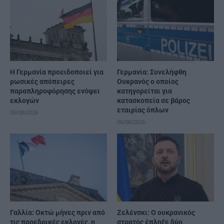
Η Γερμανία προειδοποιεί για
Γερμανία: Συνελήφθη
ρωσικές απόπειρες
Ουκρανός ο οποίος
παραπληροφόρησης ενόψει
κατηγορείται για
εκλογών
κατασκοπεία σε βάρος
εταιρίας όπλων
06/08/2026
06/08/2026
Γαλλία: Οκτώ μήνες πριν από
Ζελένσκι: Ο ουκρανικός
τις προεδρικές εκλογές, η
στρατός έπληξε δύο