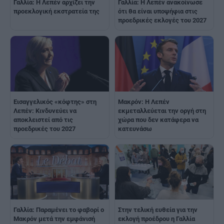
Γαλλία: Η Λεπέν αρχίζει την
Γαλλία: Η Λεπέν ανακοίνωσε
προεκλογική εκστρατεία της
ότι θα είναι υποψήφια στις
προεδρικές εκλογές του 2027
Εισαγγελικός «κόφτης» στη
Μακρόν: Η Λεπέν
Λεπέν: Κινδυνεύει να
εκμεταλλεύεται την οργή στη
αποκλειστεί από τις
χώρα που δεν κατάφερα να
προεδρικές του 2027
κατευνάσω
Γαλλία: Παραμένει το φαβορί ο
Στην τελική ευθεία για την
Μακρόν μετά την εμφάνισή
εκλογή προέδρου η Γαλλία