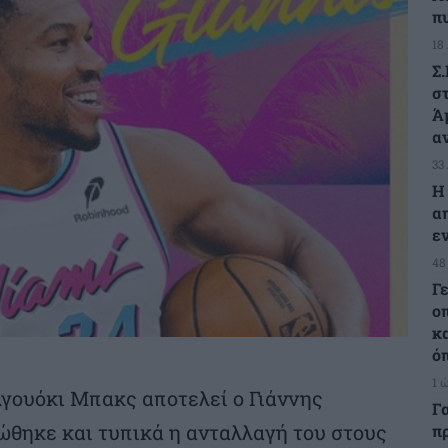
π
18
Σ
στ
Ά
α
33
Η
α
ε
48
Γ
ο
κ
ό
1 
λγουόκι Μπακς αποτελεί ο Γιάννης
Γ
θηκε και τυπικά η ανταλλαγή του στους
π