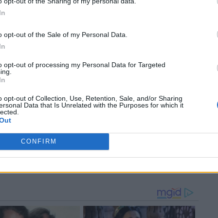
o opt-out of the Sharing of my personal data.
In
o opt-out of the Sale of my Personal Data.
Γιάννης
Οι Μπακς κατέκτησαν το
Μπακς: Επιτέλους νίκη με
In
έλος
NBA Cup, με MVP τον
ιστορικό Γιάννη
πακς
Γιάννη Αντετοκούνμπο
to opt-out of processing my Personal Data for Targeted
ing.
In
o opt-out of Collection, Use, Retention, Sale, and/or Sharing
ersonal Data that Is Unrelated with the Purposes for which it
lected.
Out
Μπακς
Μετοχές των Μπρουέρς
ΝΒΑ: Οριστικά εκτός
αγόρασε ο Γιάννης
Game 5 ο Γιάννης
CONFIRM
Αντετοκούνμπο
Αντετοκούνμπο