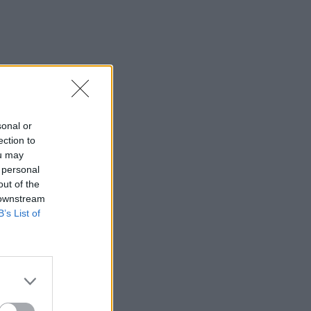
sonal or
ection to
ou may
 personal
out of the
 downstream
B’s List of