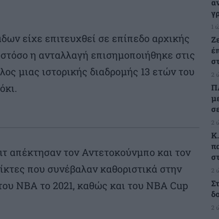
α
γ
1 
δων είχε επιτευχθεί σε επίπεδο αρχικής
Ζ
έ
ωστόσο η ανταλλαγή επισημοποιήθηκε στις
σ
λος μιας ιστορικής διαδρομής 13 ετών του
2 
όκι.
Π
μ
σ
2 
Κ
π
Χιτ απέκτησαν τον Αντετοκούνμπο και τον
σ
ίκτες που συνέβαλαν καθοριστικά στην
2 
Σ
ου ΝΒΑ το 2021, καθώς και του NBA Cup
δ
2 