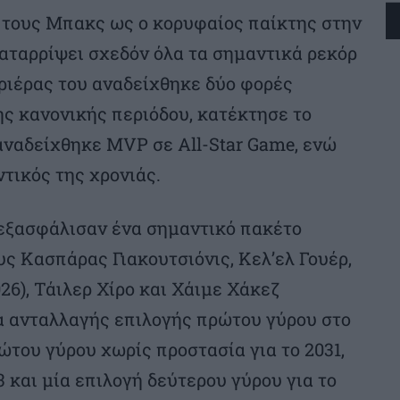
τους Μπακς ως ο κορυφαίος παίκτης στην
καταρρίψει σχεδόν όλα τα σημαντικά ρεκόρ
αριέρας του αναδείχθηκε δύο φορές
ς κανονικής περιόδου, κατέκτησε το
αναδείχθηκε MVP σε All-Star Game, ενώ
τικός της χρονιάς.
 εξασφάλισαν ένα σημαντικό πακέτο
ς Κασπάρας Γιακουτσιόνις, Κελ’ελ Γουέρ,
26), Τάιλερ Χίρο και Χάιμε Χάκεζ
μα ανταλλαγής επιλογής πρώτου γύρου στο
ώτου γύρου χωρίς προστασία για το 2031,
3 και μία επιλογή δεύτερου γύρου για το