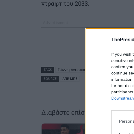
ντραφτ του 2033.
ThePresid
If you wish 
sensitive in
confirm you
TAGS
Γιάννης Αντετοκούνμπο
continue se
SOURCE
ΑΠΕ-ΜΠΕ
information 
further disc
participants
Downstream 
Διαβάστε επίσης
Persona