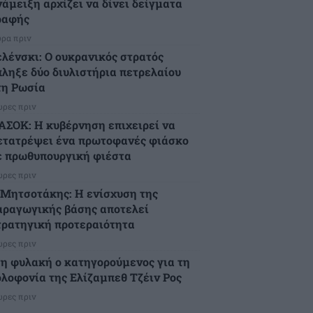
νάμειξη αρχίζει να δίνει δείγματα
ραφής
ώρα πριν
ελένσκι: Ο ουκρανικός στρατός
πληξε δύο διυλιστήρια πετρελαίου
τη Ρωσία
ώρες πριν
ΑΣΟΚ: Η κυβέρνηση επιχειρεί να
ετατρέψει ένα πρωτοφανές φιάσκο
ε πρωθυπουργική φιέστα
ώρες πριν
.Μητσοτάκης: Η ενίσχυση της
αραγωγικής βάσης αποτελεί
τρατηγική προτεραιότητα
ώρες πριν
τη φυλακή ο κατηγορούμενος για τη
ολοφονία της Ελίζαμπεθ Τζέιν Ρος
ώρες πριν