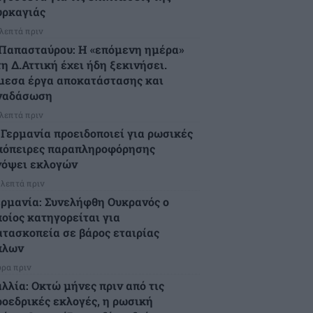
υρκαγιάς
 λεπτά πριν
.Παπασταύρου: Η «επόμενη ημέρα»
η Δ.Αττική έχει ήδη ξεκινήσει.
μεσα έργα αποκατάστασης και
ναδάσωση
 λεπτά πριν
 Γερμανία προειδοποιεί για ρωσικές
πόπειρες παραπληροφόρησης
νόψει εκλογών
 λεπτά πριν
ερμανία: Συνελήφθη Ουκρανός ο
ποίος κατηγορείται για
ατασκοπεία σε βάρος εταιρίας
πλων
ώρα πριν
αλλία: Οκτώ μήνες πριν από τις
ροεδρικές εκλογές, η ρωσική