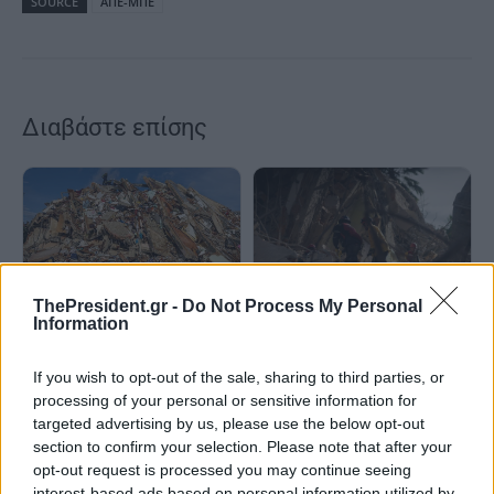
SOURCE
ΑΠΕ-ΜΠΕ
Διαβάστε επίσης
ThePresident.gr -
Do Not Process My Personal
Σχεδόν 3.000 οι νεκροί από τον
Information
διπλό σεισμό στη Βενεζουέλα
Σχεδόν 2.000 οι νεκροί από
τους σεισμούς στη Βενεζουέλα
- Ο ΠΟΥ προειδοποιεί για το
If you wish to opt-out of the sale, sharing to third parties, or
ενδεχόμενο ξεσπάσματος
processing of your personal or sensitive information for
επιδημιών
targeted advertising by us, please use the below opt-out
section to confirm your selection. Please note that after your
opt-out request is processed you may continue seeing
interest-based ads based on personal information utilized by