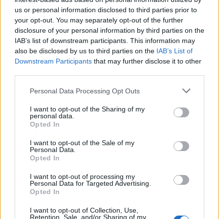
us or personal information disclosed to third parties prior to
your opt-out. You may separately opt-out of the further
disclosure of your personal information by third parties on the
IAB’s list of downstream participants. This information may
also be disclosed by us to third parties on the
IAB’s List of
Ελληνική επιστημονική
Βενεζουέλα: Ορισμένες
Downstream Participants
that may further disclose it to other
αποστολή θα μεταβεί στις
κοινότητες περιμένουν ακόμη
third parties.
σεισμόπληκτες περιοχές της
να φτάσει η βοήθεια, πέντε
Βενεζουέλας
ημέρες μετά τους σεισμούς -
Πάνω από 1.700 οι νεκροί
Personal Data Processing Opt Outs
I want to opt-out of the Sharing of my
personal data.
Opted In
I want to opt-out of the Sale of my
Personal Data.
Opted In
Σεισμός στη Βενεζουέλα:
I want to opt-out of processing my
Δεκάδες κτίρια έχουν
Σεισμοί στη Βενεζουέλα:
Personal Data for Targeted Advertising.
καταρρεύσει - 164 νεκροί και
Τουλάχιστον 235 νεκροί - Μάχη
Opted In
1.000 τραυματίες
με το χρόνο δίνουν τα
συνεργεία διάσωσης
I want to opt-out of Collection, Use,
Retention, Sale, and/or Sharing of my