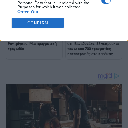
Personal Data that Is Unrelated with the
Purposes for which it was collected.
Opted Out
CONFIRM
Σεισμός στη Βενεζουέλα –
Διπλός πολύ ισχυρός σεισμός
Ροντρίγκες: Μια πραγματική
στη Βενεζουέλα: 32 νεκροί και
τραγωδία
πάνω από 700 τραυματίες -
Καταστροφές στο Καράκας