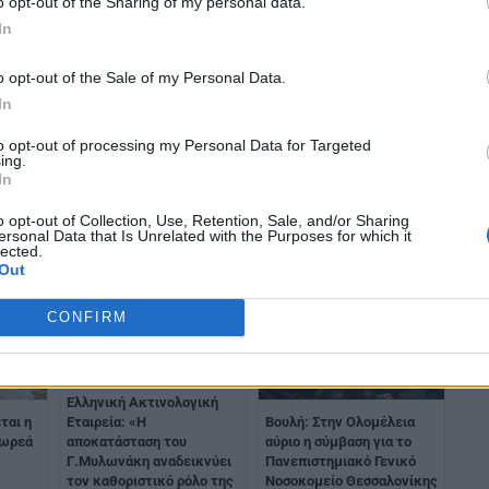
o opt-out of the Sharing of my personal data.
.
In
o opt-out of the Sale of my Personal Data.
In
to opt-out of processing my Personal Data for Targeted
ing.
In
o opt-out of Collection, Use, Retention, Sale, and/or Sharing
ersonal Data that Is Unrelated with the Purposes for which it
lected.
Out
CONFIRM
Ελληνική Ακτινολογική
ται η
Βουλή: Στην Ολομέλεια
Εταιρεία: «Η
δωρεά
αύριο η σύμβαση για το
αποκατάσταση του
Πανεπιστημιακό Γενικό
Γ.Μυλωνάκη αναδεικνύει
Νοσοκομείο Θεσσαλονίκης
τον καθοριστικό ρόλο της