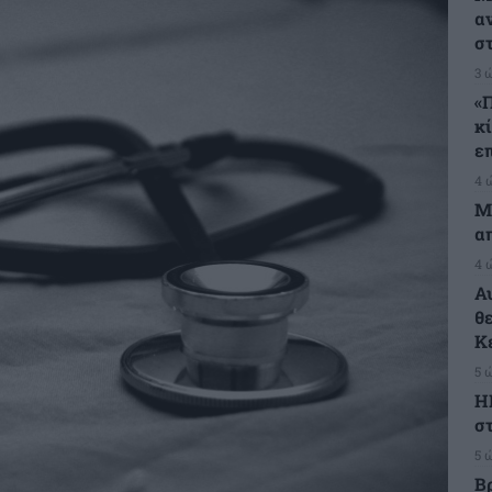
α
σ
3 
«
κ
ε
4 
Μ
α
4 
Α
θ
Κ
5 
Η
στ
5 
Β