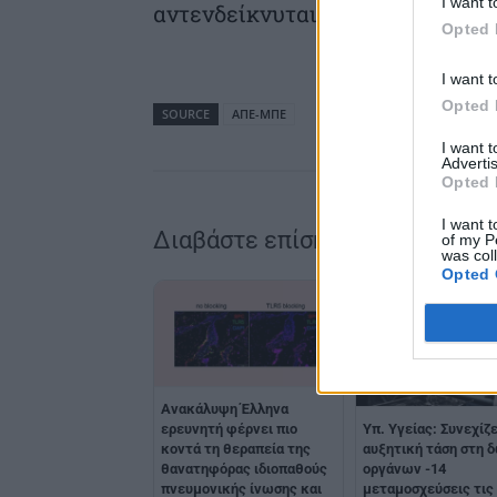
I want t
αντενδείκνυται ή έχει αποτύχει»
Opted 
I want t
Opted 
SOURCE
ΑΠΕ-ΜΠΕ
I want 
Advertis
Opted 
I want t
Διαβάστε επίσης
of my P
was col
Opted 
Ανακάλυψη Έλληνα
Υπ. Υγείας: Συνεχίζε
ερευνητή φέρνει πιο
αυξητική τάση στη 
κοντά τη θεραπεία της
οργάνων -14
θανατηφόρας ιδιοπαθούς
μεταμοσχεύσεις τις
πνευμονικής ίνωσης και