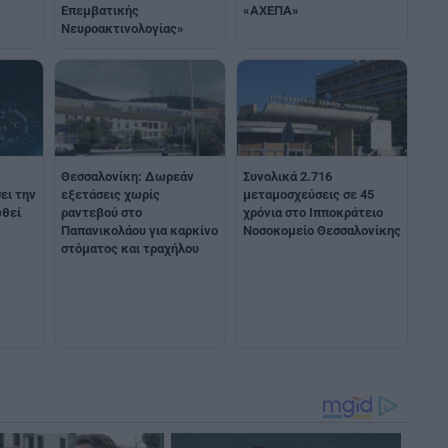
«ΑΧΕΠΑ»
Επεμβατικής
Νευροακτινολογίας»
Θεσσαλονίκη: Δωρεάν
Συνολικά 2.716
ει την
εξετάσεις χωρίς
μεταμοσχεύσεις σε 45
ωθεί
ραντεβού στο
χρόνια στο Ιπποκράτειο
Παπανικολάου για καρκίνο
Νοσοκομείο Θεσσαλονίκης
στόματος και τραχήλου