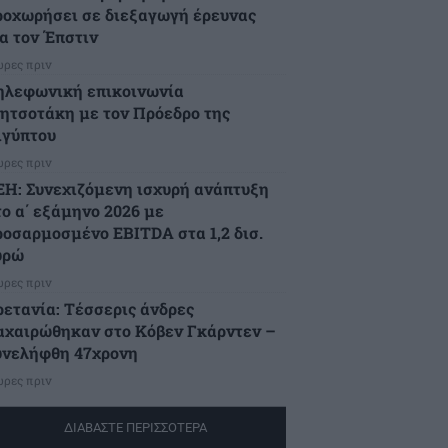
ροχωρήσει σε διεξαγωγή έρευνας
ια τον Έπστιν
ώρες πριν
ηλεφωνική επικοινωνία
ητσοτάκη με τον Πρόεδρο της
ιγύπτου
ώρες πριν
ΕΗ: Συνεχιζόμενη ισχυρή ανάπτυξη
το α΄ εξάμηνο 2026 με
ροσαρμοσμένο EBITDA στα 1,2 δισ.
υρώ
ώρες πριν
ρετανία: Τέσσερις άνδρες
αχαιρώθηκαν στο Κόβεν Γκάρντεν –
υνελήφθη 47χρονη
ώρες πριν
ΔΙΑΒΑΣΤΕ ΠΕΡΙΣΣΟΤΕΡΑ