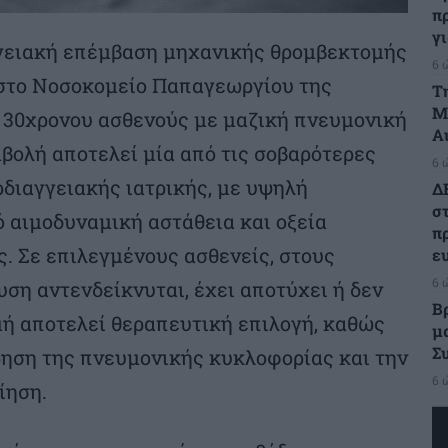
π
γ
γγειακή επέμβαση μηχανικής θρομβεκτομής
6 
 στο Νοσοκομείο Παπαγεωργίου της
Τ
Μ
 30χρονου ασθενούς με μαζική πνευμονική
Α
βολή αποτελεί μία από τις σοβαρότερες
6 
διαγγειακής ιατρικής, με υψηλή
Δ
σ
 αιμοδυναμική αστάθεια και οξεία
π
ς. Σε επιλεγμένους ασθενείς, στους
ε
6 
ση αντενδείκνυται, έχει αποτύχει ή δεν
Β
μή αποτελεί θεραπευτική επιλογή, καθώς
μ
Σ
ηση της πνευμονικής κυκλοφορίας και την
6 
ίηση.