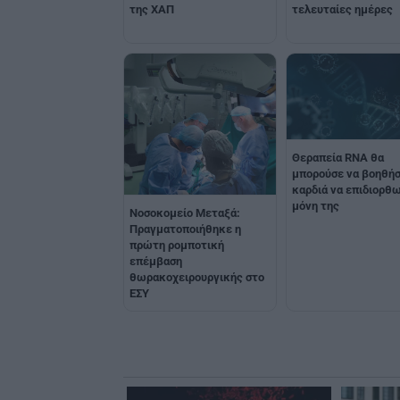
τελευταίες ημέρες
της ΧΑΠ
Θεραπεία RNA θα
μπορούσε να βοηθήσ
καρδιά να επιδιορθ
μόνη της
Νοσοκομείο Μεταξά:
Πραγματοποιήθηκε η
πρώτη ρομποτική
επέμβαση
θωρακοχειρουργικής στο
ΕΣΥ