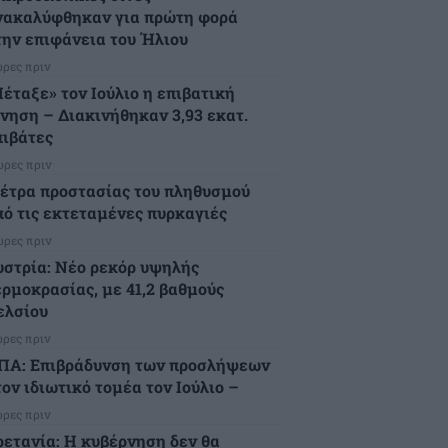
νακαλύφθηκαν για πρώτη φορά
την επιφάνεια του Ήλιου
ώρες πριν
Πέταξε» τον Ιούλιο η επιβατική
ίνηση – Διακινήθηκαν 3,93 εκατ.
πιβάτες
ώρες πριν
έτρα προστασίας του πληθυσμού
πό τις εκτεταμένες πυρκαγιές
ώρες πριν
υστρία: Νέο ρεκόρ υψηλής
ερμοκρασίας, με 41,2 βαθμούς
ελσίου
ώρες πριν
ΠΑ: Επιβράδυνση των προσλήψεων
ον ιδιωτικό τομέα τον Ιούλιο –
ώρες πριν
ρετανία: Η κυβέρνηση δεν θα