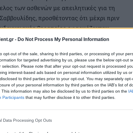
ελος των ασθενών με απειλητικές για τη
 Σαββουλίδης, προσθέτοντας ότι μέχρι πριν
 ενδαγγειακές θεραπείες εφαρμόζονταν
ξειδικευμένων κέντρων διεθνώς.
ent.gr -
Do Not Process My Personal Information
to opt-out of the sale, sharing to third parties, or processing of your per
ήμος τονίζει ότι «ο συνδυασμός της
formation for targeted advertising by us, please use the below opt-out s
επιτρέπει την ταχεία αξιολόγηση, τον
r selection. Please note that after your opt-out request is processed y
eing interest-based ads based on personal information utilized by us or
αλή εκτέλεση προηγμένων ενδαγγειακών
disclosed to third parties prior to your opt-out. You may separately opt-
μικευμένες λύσεις ακόμη και στα πιο
losure of your personal information by third parties on the IAB’s list of
. This information may also be disclosed by us to third parties on the
IA
 σύγχρονων συστημάτων μηχανικής
Participants
that may further disclose it to other third parties.
τότητα άμεσης απομάκρυνσης μεγάλου
υμονικό αγγειακό δίκτυο, χωρίς την
l Data Processing Opt Outs
ης ή στις περιπτώσεις όπου αυτή