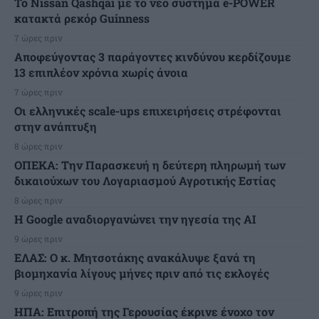
Το Nissan Qashqai με το νέο σύστημα e-POWER
κατακτά ρεκόρ Guinness
7 ώρες πριν
Αποφεύγοντας 3 παράγοντες κινδύνου κερδίζουμε
13 επιπλέον χρόνια χωρίς άνοια
7 ώρες πριν
Οι ελληνικές scale-ups επιχειρήσεις στρέφονται
στην ανάπτυξη
8 ώρες πριν
ΟΠΕΚΑ: Την Παρασκευή η δεύτερη πληρωμή των
δικαιούχων του Λογαριασμού Αγροτικής Εστίας
8 ώρες πριν
H Google αναδιοργανώνει την ηγεσία της AI
9 ώρες πριν
ΕΛΑΣ: Ο κ. Μητσοτάκης ανακάλυψε ξανά τη
βιομηχανία λίγους μήνες πριν από τις εκλογές
9 ώρες πριν
ΗΠΑ: Επιτροπή της Γερουσίας έκρινε ένοχο τον