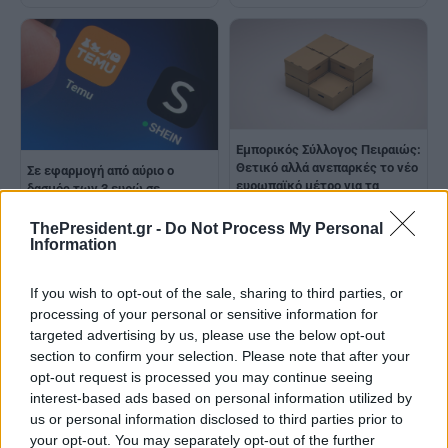
Εμπορικός Σύλλογος Πειραιώς:
Θετικό αλλά ανεπαρκές το νέο
Σε εφαρμογή από αύριο ο
ευρωπαϊκό μέτρο για τα
δασμός των 3 ευρώ σε
μικροδέματα - Μεταρρύθμιση
κινεζικά μικροδέματα
είναι οι ίσοι κανόνες
ThePresident.gr -
Do Not Process My Personal
Information
If you wish to opt-out of the sale, sharing to third parties, or
processing of your personal or sensitive information for
targeted advertising by us, please use the below opt-out
section to confirm your selection. Please note that after your
opt-out request is processed you may continue seeing
Εισαγωγικός δασμός 3 ευρώ
Στα 5,9 δισ. τα δέματα
interest-based ads based on personal information utilized by
στις ηλεκτρονικές αγορές έως
ηλεκτρονικού εμπορίου στην
us or personal information disclosed to third parties prior to
150 ευρώ από χώρες εκτός ΕΕ
Ε.Ε. το 2025 – Το 93%
– Τι αλλάζει από 1η Ιουλίου
προέρχεται από την Κίνα
your opt-out. You may separately opt-out of the further