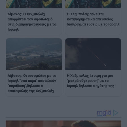
Λίβανος: Η Χεζμπολάχ
Η Χεζμπολάχ αρνείται
απορρίπτει τον αφοπλισμό
κατηγορηματικά απευθείας
στις διαπραγματεύσεις με το
διαπραγματεύσεις με το Ισραήλ
Ισραήλ
Λίβανος: Οι συνομιλίες με το
Η Χεζμπολάχ έτοιμη για μια
Ισραήλ "υπό πυρά" αποτελούν
"μακρά σύγκρουση" με το
"παράδοση",δήλωσε ο
Ισραήλ δήλωσε ο ηγέτης της
επικεφαλής της Χεζμπολάχ