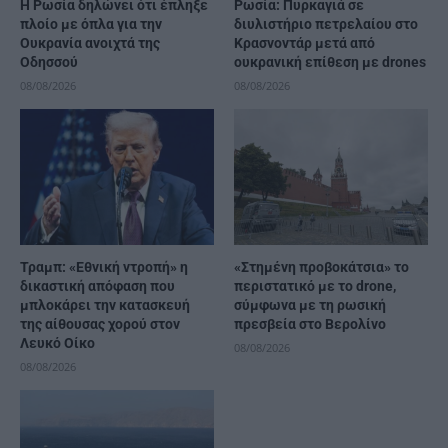
Η Ρωσία δηλώνει ότι έπληξε
Ρωσία: Πυρκαγιά σε
πλοίο με όπλα για την
διυλιστήριο πετρελαίου στο
Ουκρανία ανοιχτά της
Κρασνοντάρ μετά από
Οδησσού
ουκρανική επίθεση με drones
08/08/2026
08/08/2026
Τραμπ: «Εθνική ντροπή» η
«Στημένη προβοκάτσια» το
δικαστική απόφαση που
περιστατικό με το drone,
μπλοκάρει την κατασκευή
σύμφωνα με τη ρωσική
της αίθουσας χορού στον
πρεσβεία στο Βερολίνο
Λευκό Οίκο
08/08/2026
08/08/2026