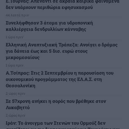
Ε.Τουρνάς: Απέναντι σε ακραία καιρικά φαινόμενα
δεν υπάρχουν περιθώρια εφησυχασμού
44 λεπτά πριν
Συνελήφθησαν 3 άτομα για υδροπονική
καλλιέργεια δενδρυλλίων κάνναβης
1 ώρα πριν
Ελληνική Αναπτυξιακή Τράπεζα: Ανοίγει ο δρόμος
για δάνεια έως και 5 δισ. ευρώ στους
μικρομεσαίους
1 ώρα πριν
Α.Τσίπρας: Στις 2 Σεπτεμβρίου η παρουσίαση του
οικονομικού προγράμματος της ΕΛ.Α.Σ. στη
Θεσσαλονίκη
2 ώρες πριν
Σε 57χρονη ανήκει η σορός που βρέθηκε στον
Λυκαβηττό
2 ώρες πριν
Ιράν: Το άνοιγμα των Στενών του Ορμούζ δεν