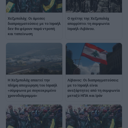
Χεζμπολάχ: Οι άμεσες
Ο ηγέτης της Χεζμπολάχ
διαπραγματεύσεις με το Ισραήλ
απορρίπτει τη συμφωνία
δεν θα φέρουν παρά ντροπή
Ισραήλ-Λιβάνου.
και ταπείνωση
Η Χεζμπολάχ απαιτεί την
Λίβανος: Οι διαπραγματεύσεις
πλήρη αποχώρηση του Ισραήλ
με το Ισραήλ είναι
«σύμφωνα με συγκεκριμένο
ανεξάρτητες από τη συμφωνία
χρονοδιάγραμμα»
μεταξύ ΗΠΑ και Ιράν