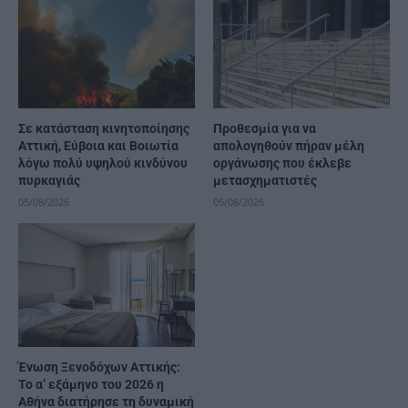
Σε κατάσταση κινητοποίησης
Προθεσμία για να
Αττική, Εύβοια και Βοιωτία
απολογηθούν πήραν μέλη
λόγω πολύ υψηλού κινδύνου
οργάνωσης που έκλεβε
πυρκαγιάς
μετασχηματιστές
05/08/2026
05/08/2026
Ένωση Ξενοδόχων Αττικής:
Το α’ εξάμηνο του 2026 η
Αθήνα διατήρησε τη δυναμική