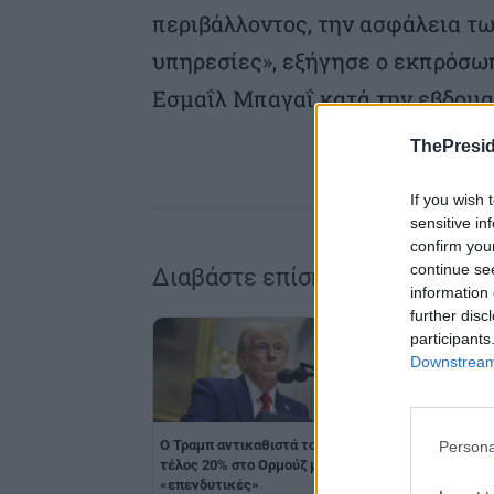
περιβάλλοντος, την ασφάλεια τω
υπηρεσίες», εξήγησε ο εκπρόσω
Εσμαΐλ Μπαγαΐ κατά την εβδομ
ThePresid
If you wish 
sensitive in
confirm you
continue se
Διαβάστε επίσης
information 
further disc
participants
Downstream 
Ο Τραμπ αντικαθιστά το
Αντίθετος ο ΟΗΕ στ
Persona
τέλος 20% στο Ορμούζ με
ενδεχόμενο επιβολ
«επενδυτικές»
τελών στα Στενά το