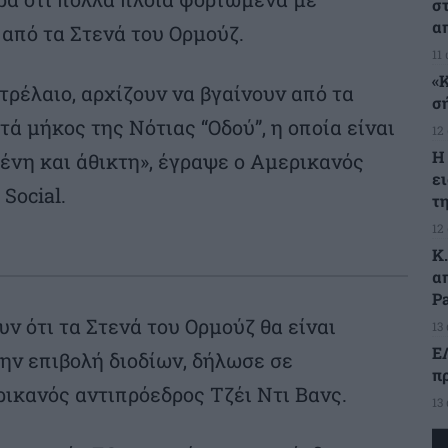
σ
α
 από τα Στενά του Ορμούζ.
11
«
τρέλαιο, αρχίζουν να βγαίνουν από τα
σ
ά μήκος της Νότιας “Οδού”, η οποία είναι
12
Η
νη και άθικτη», έγραψε ο Αμερικανός
ε
Social.
τ
12
Κ
α
Pa
ν ότι τα Στενά του Ορμούζ θα είναι
13
Ε
ην επιβολή διοδίων, δήλωσε σε
π
ικανός αντιπρόεδρος Τζέι Ντι Βανς.
13