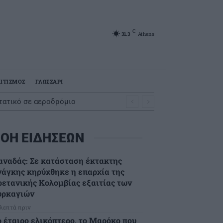
C
31.3
Athens
ΙΤΙΣΜΟΣ
ΓΛΩΣΣΑΡΙ
στατικό σε αεροδρόμιο
ΟΗ ΕΙΔΗΣΕΩΝ
αναδάς: Σε κατάσταση έκτακτης
νάγκης κηρύχθηκε η επαρχία της
ρετανικής Κολομβίας εξαιτίας των
υρκαγιών
 λεπτά πριν
ο έταιρο ελικόπτερο, το Μαρόκο που