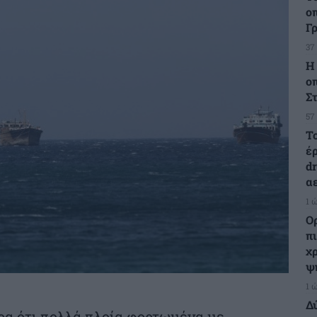
ο
Γ
37
Η
ο
Σ
57
Τ
έ
d
α
1 
Ο
π
χ
ψ
1 
Δ
α ότι πολλά πλοία φορτωμένα με