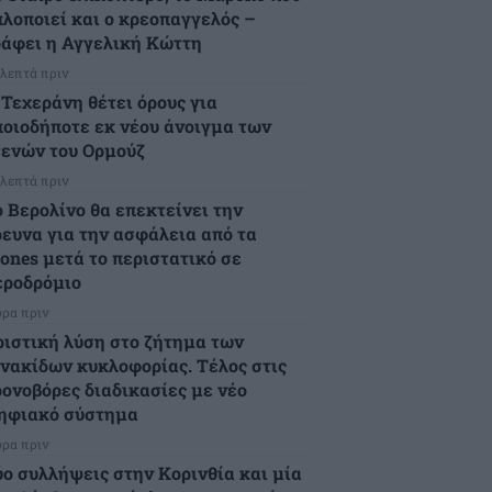
πλοποιεί και ο κρεοπαγγελός –
ράφει η Αγγελική Κώττη
 λεπτά πριν
 Τεχεράνη θέτει όρους για
ποιοδήποτε εκ νέου άνοιγμα των
τενών του Ορμούζ
 λεπτά πριν
ο Βερολίνο θα επεκτείνει την
ρευνα για την ασφάλεια από τα
rones μετά το περιστατικό σε
εροδρόμιο
ώρα πριν
ριστική λύση στο ζήτημα των
ινακίδων κυκλοφορίας. Τέλος στις
ρονοβόρες διαδικασίες με νέο
ηφιακό σύστημα
ώρα πριν
ύο συλλήψεις στην Κορινθία και μία