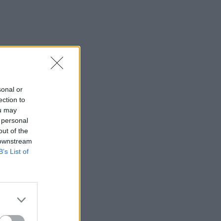
sonal or
ection to
ou may
 personal
out of the
 downstream
B’s List of