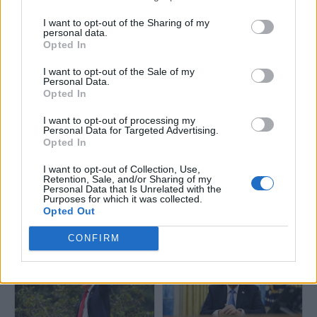
I want to opt-out of the Sharing of my
personal data.
Opted In
I want to opt-out of the Sale of my
Διαβάστε επίσης
Personal Data.
Opted In
I want to opt-out of processing my
Personal Data for Targeted Advertising.
Opted In
I want to opt-out of Collection, Use,
Retention, Sale, and/or Sharing of my
Personal Data that Is Unrelated with the
Υπεγράφη η συμφωνία ΗΠΑ -
Τραμπ: Τα Στενά του Ορμούζ θα
Purposes for which it was collected.
Ιράν για τερματισμό του
είναι «εντελώς ανοικτά» την
Opted Out
πολέμου - Ανοίγουν τα Στενά
Παρασκευή
του Ορμούζ
CONFIRM