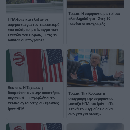
Τραμπ: Η συμφωνία με το Ιράν
ολοκληρώθηκε - Στις 19
ΗΠΑ-Ιράν κατέληξαν σε
Ιουνίου οι υπογραφές
συμφωνία για τον τερματισμό
του πολέμου, με άνοιγμα των
Στενών του Ορμούζ - Στις 19
Ιουνίου οι υπογραφές
Reuters: Η Τεχεράνη
δεσμεύτηκε να μην αποκτήσει
Τραμπ: Την Κυριακή η
πυρηνικά - Τί προβλέπει το
υπογραφή της συμφωνίας
τελικό σχέδιο της συμφωνίας
μεταξύ ΗΠΑ και Ιράν - «Τα
Ιράν-ΗΠΑ
Στενά του Ορμούζ θα είναι
ανοιχτά για όλους»