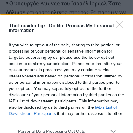
* Ο υπουργός Αμυνας του Ισραήλ Ισραελ Κατς
δήλωσε ότι ο ισραηλινός στρατός θα παραμείνει
στις ζώνες ασφαλείας που έχει καταλάβει στον
ThePresident.gr -
Do Not Process My Personal
Λίβανο, την Συρία και την Γάζα και ότι ο
Information
Μπενιαμίν Νετανιάχου το έχει αυτό
If you wish to opt-out of the sale, sharing to third parties, or
καταστήσει σαφές στον Τραμπ.
processing of your personal or sensitive information for
targeted advertising by us, please use the below opt-out
* Πριν από την ανακοίνωση της συμφωνίας για
section to confirm your selection. Please note that after your
opt-out request is processed you may continue seeing
το μνημόνιο, ο Τραμπ είχε δηλώσει ότι «θα
interest-based ads based on personal information utilized by
φέρει την ειρήνη στην περιοχή,
us or personal information disclosed to third parties prior to
your opt-out. You may separately opt-out of the further
περιλαμβανομένου του Λιβάνου». Είπε ότι δεν
disclosure of your personal information by third parties on the
πρέπει να υπάρξουν άλλες ισραηλινές
IAB’s list of downstream participants. This information may
also be disclosed by us to third parties on the
IAB’s List of
επιθέσεις κατά του Λιβάνου και άλλες
Downstream Participants
that may further disclose it to other
επιθέσεις της Χεζμπολάχ κατά του Ισραήλ.
third parties.
Personal Data Processing Opt Outs