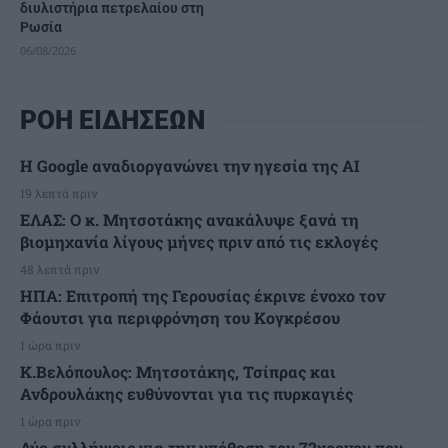
διυλιστήρια πετρελαίου στη
Ρωσία
06/08/2026
ΡΟΗ ΕΙΔΗΣΕΩΝ
H Google αναδιοργανώνει την ηγεσία της AI
19 λεπτά πριν
ΕΛΑΣ: Ο κ. Μητσοτάκης ανακάλυψε ξανά τη
βιομηχανία λίγους μήνες πριν από τις εκλογές
48 λεπτά πριν
ΗΠΑ: Επιτροπή της Γερουσίας έκρινε ένοχο τον
Φάουτσι για περιφρόνηση του Κογκρέσου
1 ώρα πριν
K.Βελόπουλος: Μητσοτάκης, Τσίπρας και
Ανδρουλάκης ευθύνονται για τις πυρκαγιές
1 ώρα πριν
Δύο συλλήψεις για την υπόθεση του 72χρονου που