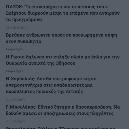
ΠΑΣΟΚ: Τα επιχειρήματα και οι πίνακες του κ.
Σκέρτσου διαρκούν μέχρι τα επόμενα που αναιρούν
τα προηγούμενα
59 λεπτά πριν
Βρέθηκε ανθρώπινη σορός σε προχωρημένη σήψη
στον Λυκαβηττό
1 ώρα πριν
Η Ρωσία δηλώνει ότι έπληξε πλοίο με όπλα για την
Ουκρανία ανοιχτά της Οδησσού
1 ώρα πριν
Ν.Χαρδαλιάς: Δεν θα επιτρέψουμε καμία
ανεμογεννήτρια στις αναδασωτέες και
πυρόπληκτες περιοχές της Αττικής
2 ώρες πριν
Γ.Μπουλέκος: Εθνικό ζήτημα η δασοπυρόσβεση. Να
δοθούν άμεσα οι αποζημιώσεις στους πληγέντες
2 ώρες πριν
Θεσσαλονίκη: Σύλληψη 37χρονου για εμπλοκή σε