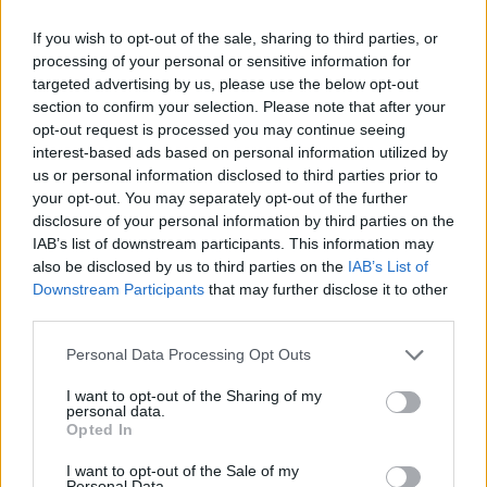
παρασκήνιο των αλλαγών
εκλογή γραμματέα
If you wish to opt-out of the sale, sharing to third parties, or
processing of your personal or sensitive information for
targeted advertising by us, please use the below opt-out
section to confirm your selection. Please note that after your
opt-out request is processed you may continue seeing
interest-based ads based on personal information utilized by
us or personal information disclosed to third parties prior to
Ο K.Κυρανάκης νέος
your opt-out. You may separately opt-out of the further
γραμματέας της N.Δ.
Τα αποτελέσματα της
disclosure of your personal information by third parties on the
ψηφοφορίας για την ανάδειξη
IAB’s list of downstream participants. This information may
των μελών της Πολιτικής
also be disclosed by us to third parties on the
IAB’s List of
Επιτροπής της Ν.Δ.
Downstream Participants
that may further disclose it to other
third parties.
Personal Data Processing Opt Outs
I want to opt-out of the Sharing of my
personal data.
Opted In
I want to opt-out of the Sale of my
Personal Data.