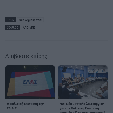
TAGS
Νέα Δημοκρατία
SOURCE
ΑΠΕ-ΜΠΕ
Διαβάστε επίσης
Η Πολιτική Επιτροπή της
ΝΔ: Νέο μοντέλο λειτουργίας
ΕΛ.Α.Σ
για την Πολιτική Επιτροπή –
Ενεργός ρόλος στην παραγωγή