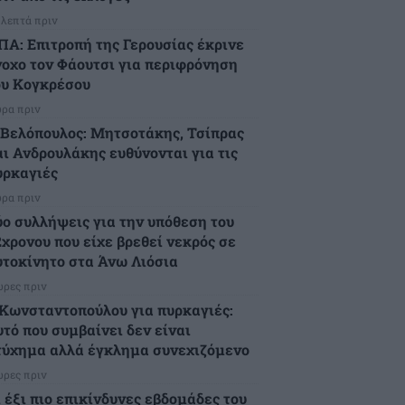
 λεπτά πριν
ΠΑ: Επιτροπή της Γερουσίας έκρινε
νοχο τον Φάουτσι για περιφρόνηση
ου Κογκρέσου
ώρα πριν
.Βελόπουλος: Μητσοτάκης, Τσίπρας
αι Ανδρουλάκης ευθύνονται για τις
υρκαγιές
ώρα πριν
ύο συλλήψεις για την υπόθεση του
2χρονου που είχε βρεθεί νεκρός σε
υτοκίνητο στα Άνω Λιόσια
ώρες πριν
.Κωνσταντοπούλου για πυρκαγιές:
υτό που συμβαίνει δεν είναι
τύχημα αλλά έγκλημα συνεχιζόμενο
ώρες πριν
ι έξι πιο επικίνδυνες εβδομάδες του