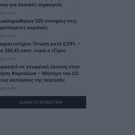
τους για δασικές πυρκαγιές
ώρες πριν
λοκληρώθηκαν 325 αυτοψίες στις
υρόπληκτες περιοχές
ώρες πριν
ρηματιστήριο: Πτώση κατά 0,59% –
α 320,42 εκατ. ευρώ ο τζίρος
ώρες πριν
υρκαγιά σε γεωργική έκταση στην
ρήνη Φαρσάλων – Μήνυμα του 112
τους κατοίκους της περιοχής
ώρες πριν
ΔΙΑΒΑΣΤΕ ΠΕΡΙΣΣΟΤΕΡΑ