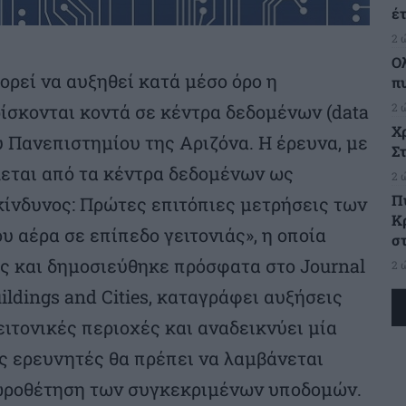
έ
2 
Ο
ορεί να αυξηθεί κατά μέσο όρο η
π
2 
ίσκονται κοντά σε κέντρα δεδομένων (data
Χ
υ Πανεπιστημίου της Αριζόνα. Η έρευνα, με
Στ
λεται από τα κέντρα δεδομένων ως
2 
Π
κίνδυνος: Πρώτες επιτόπιες μετρήσεις των
Κ
 αέρα σε επίπεδο γειτονιάς», η οποία
σ
ις και δημοσιεύθηκε πρόσφατα στο Journal
2 
uildings and Cities, καταγράφει αυξήσεις
ειτονικές περιοχές και αναδεικνύει μία
 ερευνητές θα πρέπει να λαμβάνεται
χωροθέτηση των συγκεκριμένων υποδομών.