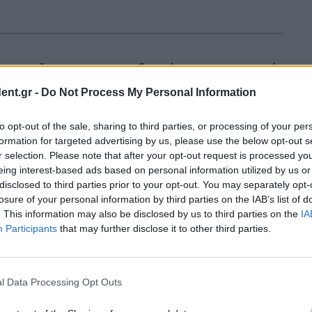
ν τα data centers τη διαμόρφωση τοπικού
ent.gr -
Do Not Process My Personal Information
to opt-out of the sale, sharing to third parties, or processing of your per
 data center ισχύος 36 MW και δείκτη
formation for targeted advertising by us, please use the below opt-out s
ιται για το πηλίκο της συνολικής
r selection. Please note that after your opt-out request is processed y
eing interest-based ads based on personal information utilized by us or
a center ως προς την κατανάλωση
disclosed to third parties prior to your opt-out. You may separately opt-
losure of your personal information by third parties on the IAB’s list of
 λ.χ. των servers) αποβάλλει θερμότητα που
. This information may also be disclosed by us to third parties on the
IA
αποβάλλουν 40.000 κατοικίες. Κατά
Participants
that may further disclose it to other third parties.
φώνονται τοπικές θερμικές νησίδες (hot
ο θερμικό περιβάλλον των περιοχών στις
l Data Processing Opt Outs
ώνοντας το μικροκλίμα τους. «Είναι