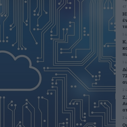
47
Η
έ
τ
1 
K
κ
π
1 
Δ
7
α
2 
Ζ
Α
α
2 
Ο