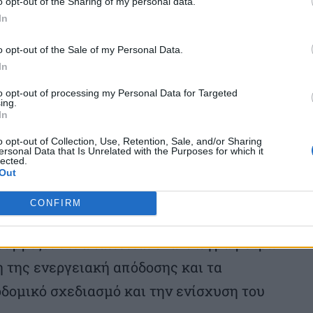
o opt-out of the Sharing of my personal data.
 παραπάνω αυξήσεις της θερμοκρασίας αέρα
In
αση 100-500 μέτρων από το data center
o opt-out of the Sale of my Personal Data.
ομής, τις επικρατούσες ανεμολογικές
In
ιάρθρωση της αστικής περιοχής (λ.χ.
to opt-out of processing my Personal Data for Targeted
ing.
ίνου, διάδρομοι αερισμού, κ.ά.)»,
In
o opt-out of Collection, Use, Retention, Sale, and/or Sharing
ersonal Data that Is Unrelated with the Purposes for which it
lected.
ς μελέτης, το ερώτημα που τίθεται είναι
Out
δομικό και περιβαλλοντικό επίπεδο
CONFIRM
τώσεις των data centers στο τοπικό
ραμμίζει ότι απαιτείται ένα πλέγμα μέτρων
η της ενεργειακή απόδοσης και τα
δομικό σχεδιασμό και την ενίσχυση του