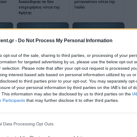
στών
διασώθηκαν σε δύο
μεταναστών νότια της
επιχειρήσεις νότια της
Γαύδο
Κρήτης
ent.gr -
Do Not Process My Personal Information
to opt-out of the sale, sharing to third parties, or processing of your per
formation for targeted advertising by us, please use the below opt-out s
Εντοπισμός λέμβου με 36
Διάσωση 108 μεταναστών
r selection. Please note that after your opt-out request is processed y
ών
μετανάστες νότια των
που επέβαιναν σε ξύλινη
eing interest-based ads based on personal information utilized by us or
Καλών Λιμένων Κρήτης
λέμβο νότια της Γαύδου
disclosed to third parties prior to your opt-out. You may separately opt-
losure of your personal information by third parties on the IAB’s list of
. This information may also be disclosed by us to third parties on the
IA
Participants
that may further disclose it to other third parties.
l Data Processing Opt Outs