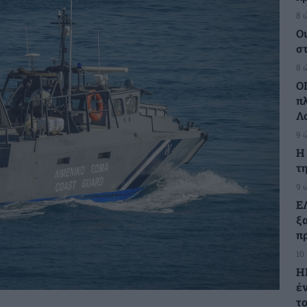
8 
Ο
σ
8 
Ο
π
Λ
9 
H
τη
9 
Ε
ξ
πρ
10
Η
έ
τ