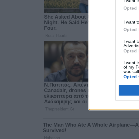
I want t
Opted 
I want t
Opted 
I want 
Advertis
Opted 
I want t
of my P
was col
Opted 