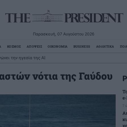
Παρασκευή, 07 Αυγούστου 2026
Α
ΚΟΣΜΟΣ
ΑΠΟΨΕΙΣ
ΟΙΚΟΝΟΜΙΑ
BUSINESS
ΑΘΛΗΤΙΚΑ
ΠΟΛ
ώνει την ηγεσία της AI
αστών νότια της Γαύδου
Ρ
Τ
e
7 
Α
κ
χ