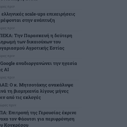
ώρες πριν
ι ελληνικές scale-ups επιχειρήσεις
τρέφονται στην ανάπτυξη
ώρες πριν
ΠΕΚΑ: Την Παρασκευή η δεύτερη
ληρωμή των δικαιούχων του
ογαριασμού Αγροτικής Εστίας
ώρες πριν
 Google αναδιοργανώνει την ηγεσία
ς AI
ώρες πριν
ΛΑΣ: Ο κ. Μητσοτάκης ανακάλυψε
ανά τη βιομηχανία λίγους μήνες
ιν από τις εκλογές
 ώρες πριν
ΠΑ: Επιτροπή της Γερουσίας έκρινε
νοχο τον Φάουτσι για περιφρόνηση
ου Κογκρέσου