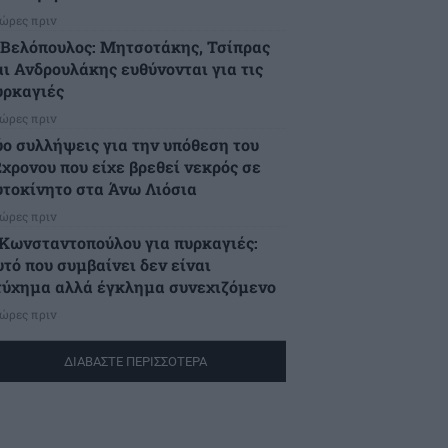
 ώρες πριν
.Βελόπουλος: Μητσοτάκης, Τσίπρας
αι Ανδρουλάκης ευθύνονται για τις
υρκαγιές
 ώρες πριν
ύο συλλήψεις για την υπόθεση του
2χρονου που είχε βρεθεί νεκρός σε
υτοκίνητο στα Άνω Λιόσια
 ώρες πριν
.Κωνσταντοπούλου για πυρκαγιές:
υτό που συμβαίνει δεν είναι
τύχημα αλλά έγκλημα συνεχιζόμενο
 ώρες πριν
ΔΙΑΒΑΣΤΕ ΠΕΡΙΣΣΟΤΕΡΑ