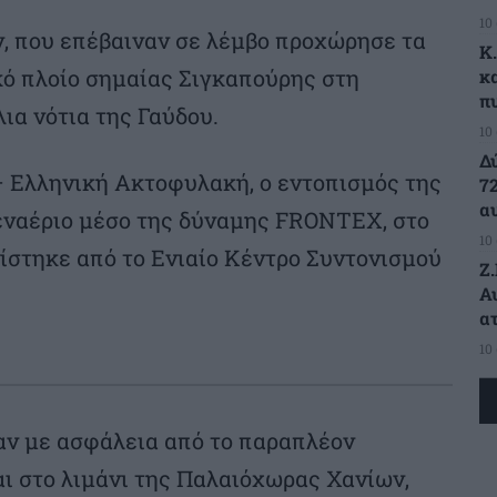
10
, που επέβαιναν σε λέμβο προχώρησε τα
K
ό πλοίο σημαίας Σιγκαπούρης στη
κ
π
ια νότια της Γαύδου.
10
Δ
 Ελληνική Ακτοφυλακή, ο εντοπισμός της
7
α
εναέριο μέσο της δύναμης FRONTEX, στο
10
ίστηκε από το Ενιαίο Κέντρο Συντονισμού
Ζ
Α
α
10
αν με ασφάλεια από το παραπλέον
ι στο λιμάνι της Παλαιόχωρας Χανίων,