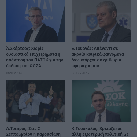
Ά.Σκέρτσος: Χωρίς
Ε.Τουρνάς: Απέναντι σε
ουσιαστικά επιχειρήματα η
ακραία καιρικά φαινόμενα
απάντηση του ΠΑΣΟΚ για την
δεν υπάρχουν περιθώρια
έκθεση του ΟΟΣΑ
εφησυχασμού
08/08/2026
08/08/2026
Α.Τσίπρας: Στις 2
Κ.Τσουκαλάς: Xρειάζεται
Σεπτεμβρίου η παρουσίαση
άλλη εξωτερική πολιτική με