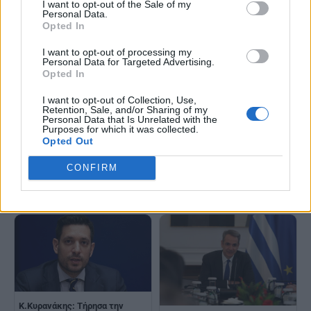
Γ.Κώτσηρας: Σε πλήρη εξέλιξη
I want to opt-out of the Sale of my
μας η οδική ασφάλεια και η
Personal Data.
η ανανέωση του στόλου των
ενίσχυση των δημόσιων
Opted In
λεωφορείων της Ο.ΣΥ.
συγκοινωνιών
I want to opt-out of processing my
Personal Data for Targeted Advertising.
Opted In
I want to opt-out of Collection, Use,
Retention, Sale, and/or Sharing of my
Personal Data that Is Unrelated with the
Purposes for which it was collected.
Opted Out
Γ.Κώτσηρας: Σταθερή μας
Γ.Κώτσηρας: Τέσσερις βασικές
CONFIRM
προτεραιότητα ο περαιτέρω
προτεραιότητες για την
εκσυγχρονισμός του εθνικού
ασφάλεια στις μεταφορές
σιδηροδρομικού δικτύου
K.Κυρανάκης: Τήρησα την