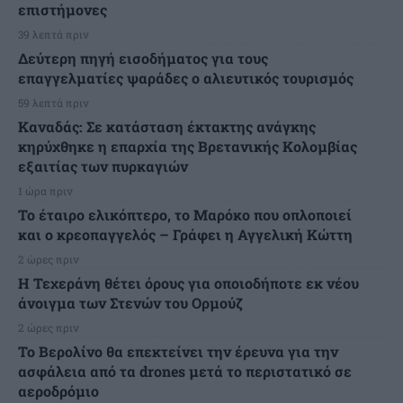
επιστήμονες
39 λεπτά πριν
Δεύτερη πηγή εισοδήματος για τους
επαγγελματίες ψαράδες ο αλιευτικός τουρισμός
59 λεπτά πριν
Καναδάς: Σε κατάσταση έκτακτης ανάγκης
κηρύχθηκε η επαρχία της Βρετανικής Κολομβίας
εξαιτίας των πυρκαγιών
1 ώρα πριν
Το έταιρο ελικόπτερο, το Μαρόκο που οπλοποιεί
και ο κρεοπαγγελός – Γράφει η Αγγελική Κώττη
2 ώρες πριν
Η Τεχεράνη θέτει όρους για οποιοδήποτε εκ νέου
άνοιγμα των Στενών του Ορμούζ
2 ώρες πριν
Το Βερολίνο θα επεκτείνει την έρευνα για την
ασφάλεια από τα drones μετά το περιστατικό σε
αεροδρόμιο