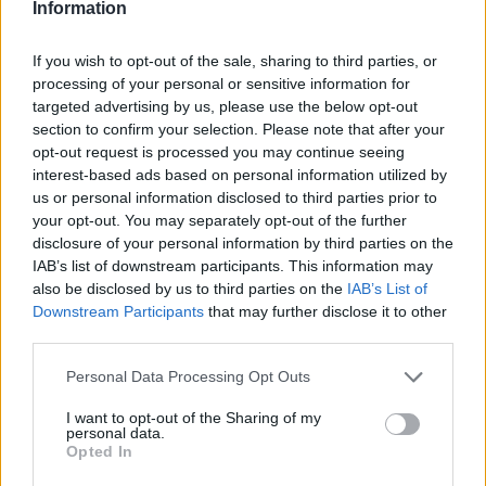
Information
Διαβάστε επίσης
If you wish to opt-out of the sale, sharing to third parties, or
processing of your personal or sensitive information for
targeted advertising by us, please use the below opt-out
section to confirm your selection. Please note that after your
opt-out request is processed you may continue seeing
interest-based ads based on personal information utilized by
Γ.Κώτσηρας: Επενδύουμε σε
us or personal information disclosed to third parties prior to
φιλικές και αξιόπιστες
Γ.Κώτσηρας: Κομβικής
your opt-out. You may separately opt-out of the further
συγκοινωνίες
σημασίας η ενίσχυση της
disclosure of your personal information by third parties on the
οδικής ασφάλειας και η
IAB’s list of downstream participants. This information may
προστασία της ανθρώπινης
also be disclosed by us to third parties on the
IAB’s List of
ζωής
Downstream Participants
that may further disclose it to other
third parties.
Personal Data Processing Opt Outs
I want to opt-out of the Sharing of my
personal data.
Opted In
Γ.Κώτσηρας: Προτεραιότητα