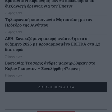
Βρετανία: Η κυβέρνηση δεν θα προχωρήσει σε
διεξαγωγή έρευνας για τον Έπστιν
7 ώρες πριν
Τηλεφωνική επικοινωνία Μητσοτάκη με τον
Πρόεδρο της Αιγύπτου
7 ώρες πριν
ΔΕΗ: Συνεχιζόμενη ισχυρή ανάπτυξη στο α΄
εξάμηνο 2026 με προσαρμοσμένο EBITDA στα 1,2
δισ. ευρώ
7 ώρες πριν
Βρετανία: Τέσσερις άνδρες μαχαιρώθηκαν στο
Κόβεν Γκάρντεν – Συνελήφθη 47χρονη
8 ώρες πριν
ΔΙΑΒΑΣΤΕ ΠΕΡΙΣΣΟΤΕΡΑ