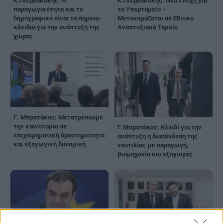
Κ.Πιερρακάκης: Η
Κ.Πιερρακάκης: Νέα εποχή για
παραγωγικότητα και το
το Υπερταμείο –
δημογραφικό είναι τα σημεία-
Μετονομάζεται σε Εθνικό
κλειδιά για την ανάπτυξη της
Αναπτυξιακό Ταμείο
χώρας
Γ. Μπρατάκος: Μετατρέπουμε
την καινοτομία σε
Γ.Μπρατάκος: Κλειδί για την
επιχειρηματική δραστηριότητα
ανάπτυξη η διασύνδεση της
και εξαγωγική δυναμική
ναυτιλίας με παραγωγή,
βιομηχανία και εξαγωγές