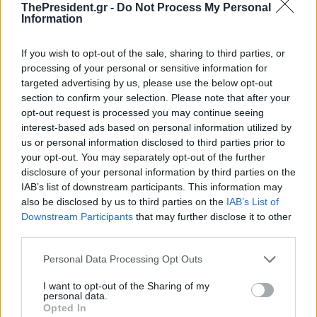
ThePresident.gr -
Do Not Process My Personal
Κ.Πιερρακάκης: H ελληνική
Information
οικονομία έχει δείξει
Γ.Μπρατάκος: ΕΒΕΑ και
πολλαπλάσια ανθεκτικότητα
Περιφέρεια Αττικής
If you wish to opt-out of the sale, sharing to third parties, or
σε σχέση με το μέσο όρο της
στρατηγικοί εταίροι για μια
processing of your personal or sensitive information for
ευρωπαϊκής
Αττική πιο ανταγωνιστική,
targeted advertising by us, please use the below opt-out
παραγωγική και ανθρώπινη
section to confirm your selection. Please note that after your
opt-out request is processed you may continue seeing
interest-based ads based on personal information utilized by
us or personal information disclosed to third parties prior to
your opt-out. You may separately opt-out of the further
disclosure of your personal information by third parties on the
IAB’s list of downstream participants. This information may
also be disclosed by us to third parties on the
IAB’s List of
Γ.Μπρατάκος: Ανάγκη για
Γ.Μπρατάκος: Η Ελλάδα μπορεί
Downstream Participants
that may further disclose it to other
μετασχηματισμό και
να γίνει προορισμός ποιοτικών
third parties.
επενδυτική έκρηξη στην
επενδύσεων και καινοτομίας
Ελλάδα και την Ευρώπη
Personal Data Processing Opt Outs
I want to opt-out of the Sharing of my
personal data.
Opted In