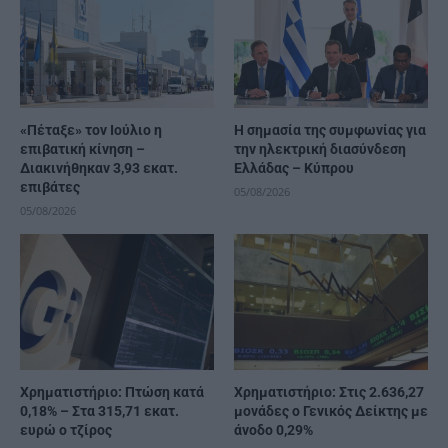
«Πέταξε» τον Ιούλιο η
H σημασία της συμφωνίας για
επιβατική κίνηση –
την ηλεκτρική διασύνδεση
Διακινήθηκαν 3,93 εκατ.
Ελλάδας – Κύπρου
επιβάτες
05/08/2026
05/08/2026
Χρηματιστήριο: Πτώση κατά
Χρηματιστήριο: Στις 2.636,27
0,18% – Στα 315,71 εκατ.
μονάδες ο Γενικός Δείκτης με
ευρώ ο τζίρος
άνοδο 0,29%