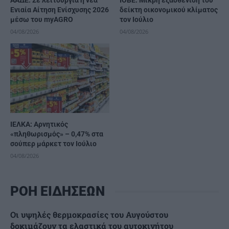
ΑΑΔΕ: Σε λειτουργία η νέα
ΙΟΒΕ: Μικρή εξασθένιση του
Ενιαία Αίτηση Ενίσχυσης 2026
δείκτη οικονομικού κλίματος
μέσω του myAGRO
τον Ιούλιο
04/08/2026
04/08/2026
ΙΕΛΚΑ: Αρνητικός
«πληθωρισμός» – 0,47% στα
σούπερ μάρκετ τον Ιούλιο
04/08/2026
ΡΟΗ ΕΙΔΗΣΕΩΝ
Οι υψηλές θερμοκρασίες του Αυγούστου
δοκιμάζουν τα ελαστικά του αυτοκινήτου